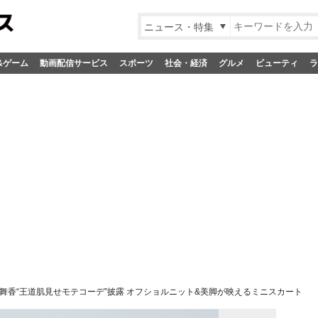
ニュース・特集
&ゲーム
動画配信サービス
スポーツ
社会・経済
グルメ
ビューティ
ラ
舞香“王道肌見せモテコーデ”披露 オフショルニット&美脚が映えるミニスカート