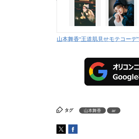
山本舞香“王道肌見せモテコーデ
タグ
山本舞香
ar