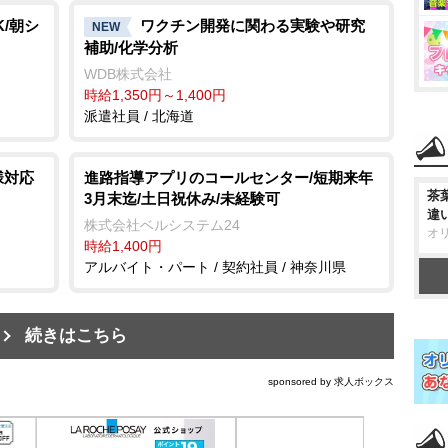
/朝シ
ワクチン開発に関わる実験や研究
NEW
補助/化学分析
WDB株式会社
時給1,350円～1,400円
派遣社員 / 北海道
様対応
進路指導アプリのコールセンター/短期来年
茶
3月末迄/土日祝休み/未経験可
違
株式会社ベルシステム24
オ
時給1,400円
アルバイト・パート / 契約社員 / 神奈川県
続きはこちら
sponsored by 求人ボックス