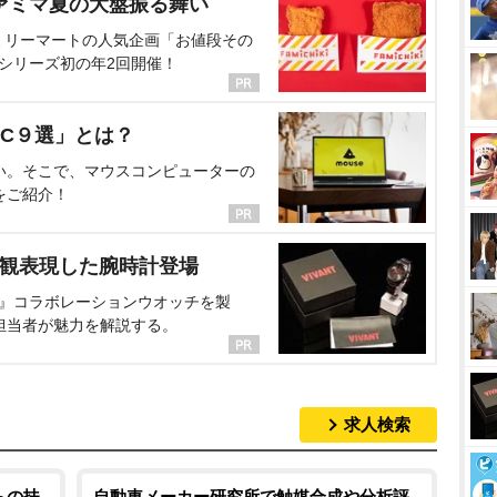
ァミマ夏の大盤振る舞い
ミリーマートの人気企画「お値段その
、シリーズ初の年2回開催！
C９選」とは？
い。そこで、マウスコンピューターの
をご紹介！
界観表現した腕時計登場
NT』コラボレーションウオッチを製
担当者が魅力を解説する。
求人検索
らの扶
自動車メーカー研究所で触媒合成や分析評