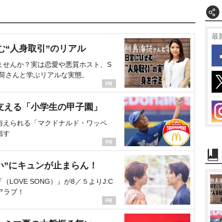
最
む“人身取引”のリアル
ませんか？実は恋愛や悪質ホスト、S
海荷さんと学ぶリアルな実態。
支える「小学生の甲子園」
与えられる「マクドナルド・ワッペ
指す
い”にキュンが止まらん！
OVE SONG）』が8／５よりJ:C
アラブ！