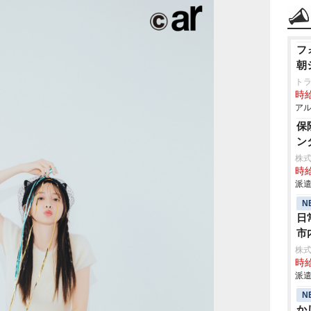
フ
朝
ト
時給
アル
保
ン
株式
時給
派遣
N
日
市
株
時給
派遣
N
か