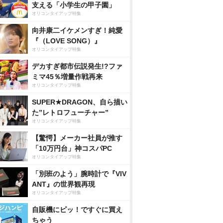
支える「小学生の甲子園」
オリコンタイアップ特集
向井康二イケメンすぎ！純愛
『（LOVE SONG）』
オリコンタイアップ特集
デカすぎ都市伝説発生!?ファ
ミマ45％増量作戦再来
オリコンタイアップ特集
SUPER★DRAGON、自ら描い
た”レトロフューチャー”
オリコンタイアップ特集
【驚愕】メーカー社員が推す
「10万円台」神コスパPC
オリコンタイアップ特集
「別班のよう」腕時計で『VIV
ANT』の世界観再現
オリコンタイアップ特集
自販機にピッ！ですぐに買え
ちゃう