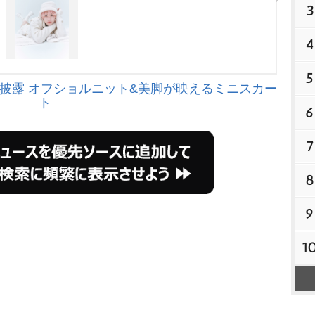
3
4
5
”披露 オフショルニット&美脚が映えるミニスカー
ト
6
7
8
9
1