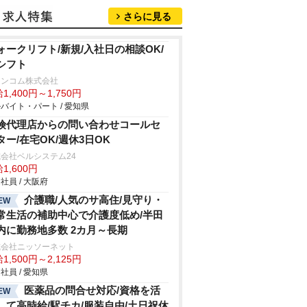
さらに見る
ォークリフト/新規/入社日の相談OK/
シフト
ランコム株式会社
1,400円～1,750円
バイト・パート / 愛知県
険代理店からの問い合わせコールセ
ター/在宅OK/週休3日OK
会社ベルシステム24
1,600円
社員 / 大阪府
介護職/人気のサ高住/見守り・
EW
常生活の補助中心で介護度低め/半田
内に勤務地多数 2カ月～長期
式会社ニッソーネット
1,500円～2,125円
社員 / 愛知県
医薬品の問合せ対応/資格を活
EW
して高時給/駅チカ/服装自由/土日祝休