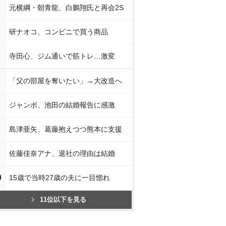
元横綱・朝青龍、白鵬翔氏と再会2S
研ナオコ、コンビニで買う商品
寺田心、ジム通いで筋トレ…激変
「父の部屋を奪いたい」→大改造へ
ジャンボ、池田の結婚報告に感激
島津亜矢、葛藤抱えつつ熊本に支援
佐藤佳奈アナ、退社の理由は結婚
0
15歳で当時27歳の夫に一目惚れ
11位以下を見る