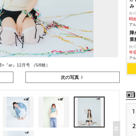
み
株式
時給
アル
障
業
株
年収
アル
=『ar』12月号 （5/8枚）
次の写真
1
2