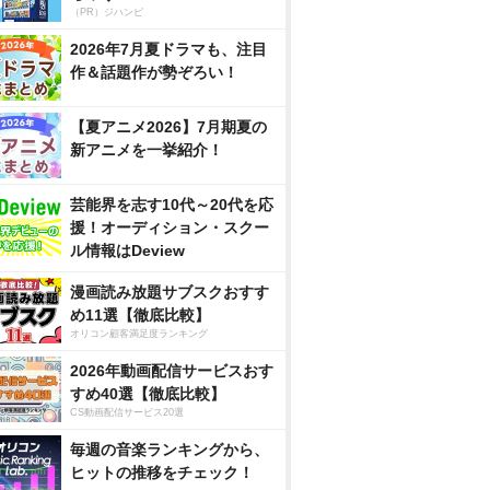
（PR）ジハンピ
2026年7月夏ドラマも、注目
作＆話題作が勢ぞろい！
【夏アニメ2026】7月期夏の
新アニメを一挙紹介！
芸能界を志す10代～20代を応
援！オーディション・スクー
ル情報はDeview
漫画読み放題サブスクおすす
め11選【徹底比較】
オリコン顧客満足度ランキング
2026年動画配信サービスおす
すめ40選【徹底比較】
CS動画配信サービス20選
毎週の音楽ランキングから、
ヒットの推移をチェック！