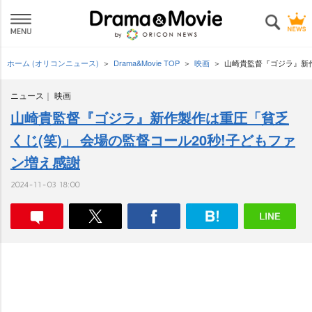
ホーム (オリコンニュース)
Drama&Movie TOP
映画
山崎貴監督『ゴジラ』新作
ニュース
映画
山崎貴監督『ゴジラ』新作製作は重圧「貧乏
くじ(笑)」 会場の監督コール20秒!子どもファ
ン増え感謝
2024-11-03 18:00