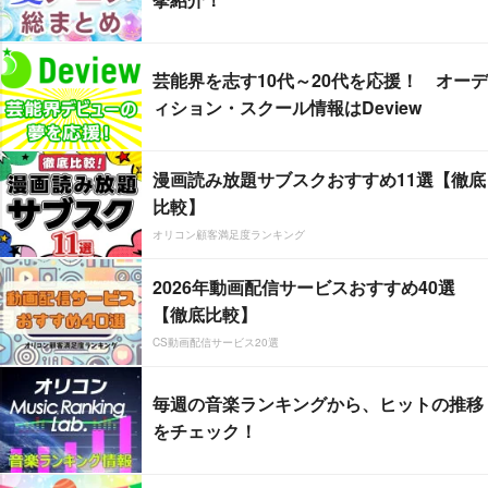
芸能界を志す10代～20代を応援！ オーデ
ィション・スクール情報はDeview
漫画読み放題サブスクおすすめ11選【徹底
比較】
オリコン顧客満足度ランキング
2026年動画配信サービスおすすめ40選
【徹底比較】
CS動画配信サービス20選
毎週の音楽ランキングから、ヒットの推移
をチェック！