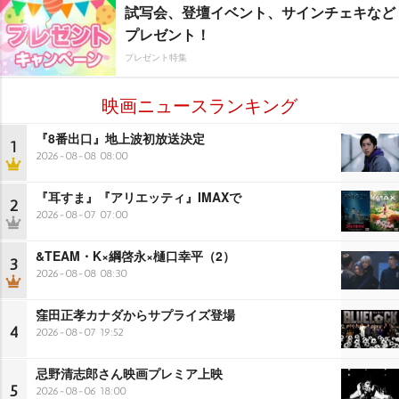
試写会、登壇イベント、サインチェキなど
プレゼント！
プレゼント特集
映画ニュースランキング
『8番出口』地上波初放送決定
1
2026-08-08 08:00
『耳すま』『アリエッティ』IMAXで
2
2026-08-07 07:00
&TEAM・K×綱啓永×樋口幸平（2）
3
2026-08-08 08:30
窪田正孝カナダからサプライズ登場
4
2026-08-07 19:52
忌野清志郎さん映画プレミア上映
5
2026-08-06 18:00