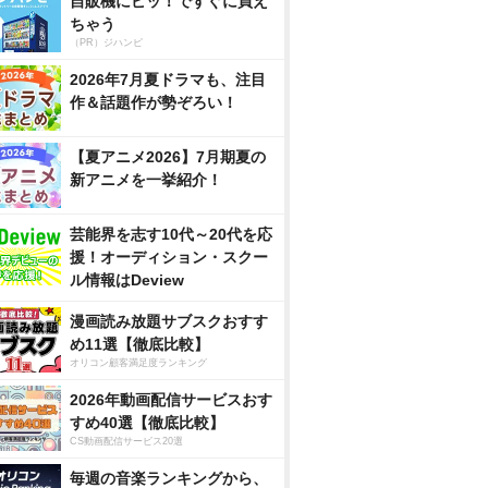
自販機にピッ！ですぐに買え
ちゃう
（PR）ジハンピ
2026年7月夏ドラマも、注目
作＆話題作が勢ぞろい！
【夏アニメ2026】7月期夏の
新アニメを一挙紹介！
芸能界を志す10代～20代を応
援！オーディション・スクー
ル情報はDeview
漫画読み放題サブスクおすす
め11選【徹底比較】
オリコン顧客満足度ランキング
2026年動画配信サービスおす
すめ40選【徹底比較】
CS動画配信サービス20選
毎週の音楽ランキングから、