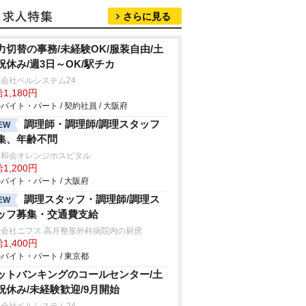
さらに見る
力切替の事務/未経験OK/服装自由/土
祝休み/週3日～OK/駅チカ
会社ベルシステム24
1,180円
バイト・パート / 契約社員 / 大阪府
調理師・調理師/調理スタッフ
EW
集、年齢不問
喜和会オレンジホスピタル
1,200円
バイト・パート / 大阪府
調理スタッフ・調理師/調理ス
EW
ッフ募集・交通費支給
式会社ニフス 高月整形外科病院内の厨房
1,400円
バイト・パート / 東京都
ットバンキングのコールセンター/土
祝休み/未経験歓迎/9月開始