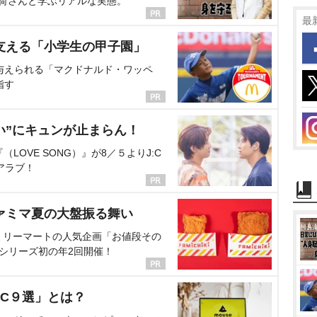
海荷さんと学ぶリアルな実態。
最
支える「小学生の甲子園」
与えられる「マクドナルド・ワッペ
指す
い”にキュンが止まらん！
OVE SONG）』が8／５よりJ:C
アラブ！
ァミマ夏の大盤振る舞い
ミリーマートの人気企画「お値段その
、シリーズ初の年2回開催！
C９選」とは？