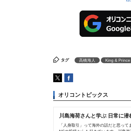
タグ
高橋海人
King & Prince
オリコントピックス
川島海荷さんと学ぶ 日常に潜
「人身取引」って海外の話だと思って