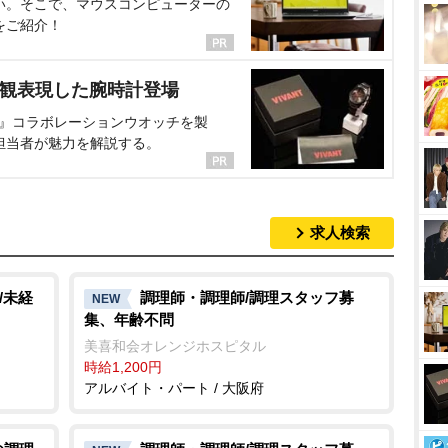
い。そこで、マウスコンピューターの
をご紹介！
界観表現した腕時計登場
NT』コラボレーションウオッチを製
担当者が魅力を解説する。
求人検索
/未経
調理師・調理師/調理スタッフ募
NEW
集、年齢不問
美喜和会オレンジホスピタル
時給1,200円
アルバイト・パート / 大阪府