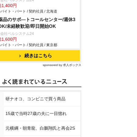
会社ベルシステム24
1,400円
バイト・パート / 契約社員 / 北海道
薬品のサポ―トコールセンター/週休3
OK/未経験歓迎/即日開始OK
会社ベルシステム24
1,600円
バイト・パート / 契約社員 / 東京都
続きはこちら
sponsored by 求人ボックス
研ナオコ、コンビニで買う商品
15歳で当時27歳の夫に一目惚れ
元横綱・朝青龍、白鵬翔氏と再会2S