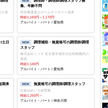
の調理
調理師・調理師/調理スタッフ募
NEW
集、年齢不問
老人保
特別養護老人ホームオーネスト福来
時給1,160円～1,170円
アルバイト・パート / 愛知県
/土日
調理補助・無資格可の調理師/調理
NEW
スタッフ
株式会社ミツオ 名古屋市港区付近幼稚園内の
厨房
時給1,140円
アルバイト・パート / 愛知県
短期来
無資格可の調理師/調理スタッフ
NEW
社家ゆめいろ保育園
時給1,250円～
アルバイト・パート / 神奈川県