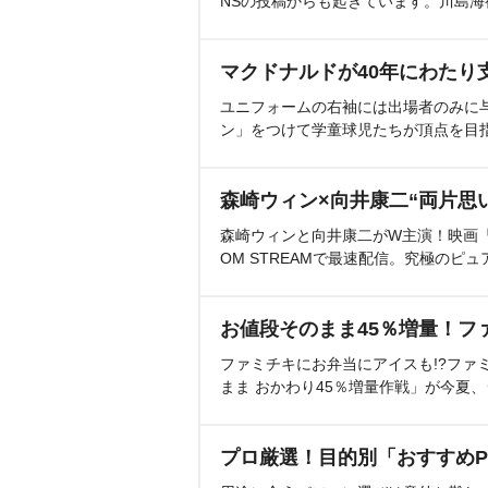
NSの投稿からも起きています。川島
マクドナルドが40年にわたり
ユニフォームの右袖には出場者のみに
ン」をつけて学童球児たちが頂点を目
森崎ウィン×向井康二“両片思
森崎ウィンと向井康二がW主演！映画『（L
OM STREAMで最速配信。究極のピュ
お値段そのまま45％増量！フ
ファミチキにお弁当にアイスも!?ファ
まま おかわり45％増量作戦」が今夏
プロ厳選！目的別「おすすめP