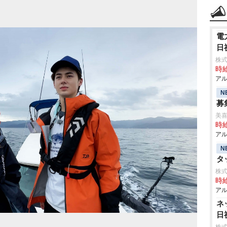
電
日
株式
時給
アル
N
募
美
時給
アル
N
タ
株
時給
アル
ネ
日