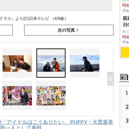
株式
時給
アル
医
ラス』より(C)日本テレビ （4/9枚）
日
次の写真
株式
時給
アル
1
2
3
「アイドルはこうありたい」 PUFFY・大貫亜美
が助っ人として参戦