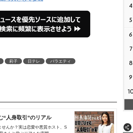
4
5
6
7
莉子
日テレ
バラエティ
8
9
1
む“人身取引”のリアル
ませんか？実は恋愛や悪質ホスト、S