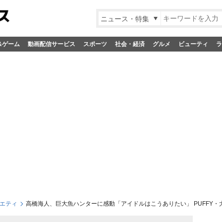
ニュース・特集
&ゲーム
動画配信サービス
スポーツ
社会・経済
グルメ
ビューティ
ラ
エティ
高橋海人、巨大魚ハンターに感動「アイドルはこうありたい」 PUFFY