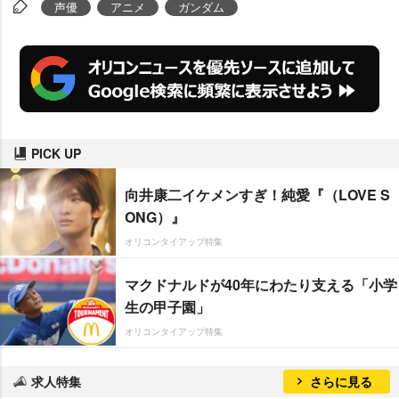
声優
アニメ
ガンダム
u
t
e
PICK UP
向井康二イケメンすぎ！純愛『（LOVE S
ONG）』
オリコンタイアップ特集
マクドナルドが40年にわたり支える「小学
生の甲子園」
オリコンタイアップ特集
求人特集
さらに見る