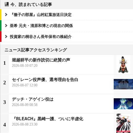
今、読まれている記事
『徹子の部屋』山村紅葉放送日決定
亜希 元夫・清原和博との現在の関係
投資家の桐谷さん長年保有の株紹介
ニュース記事アクセスランキング
堀越耕平の新作読切に絶賛の声
1
2026-08-10 07:20
セイレーン役声優、選考理由を告白
2
2026-08-07 12:00
デッチ・アゲイン役は
3
2026-08-09 08:58
『BLEACH』黒崎一護、ついに半虚化
4
2026-08-08 23:30