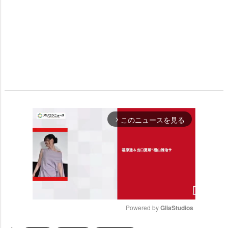
このニュースを見る
arrow_forward_ios
Powered by 
GliaStudios
M