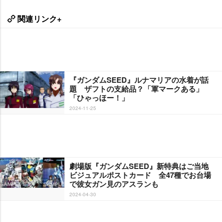
関連リンク+
『ガンダムSEED』ルナマリアの水着が話
題 ザフトの支給品？「軍マークある」
「ひゃっほー！」
2024-11-25
劇場版『ガンダムSEED』新特典はご当地
ビジュアルポストカード 全47種でお台場
で彼女ガン見のアスランも
2024-04-30