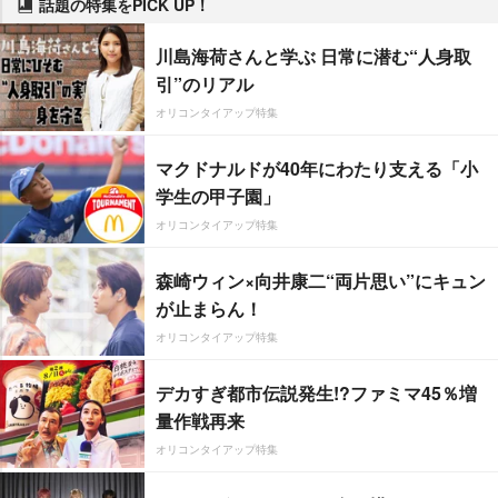
話題の特集をPICK UP！
川島海荷さんと学ぶ 日常に潜む“人身取
引”のリアル
オリコンタイアップ特集
マクドナルドが40年にわたり支える「小
学生の甲子園」
オリコンタイアップ特集
森崎ウィン×向井康二“両片思い”にキュン
が止まらん！
オリコンタイアップ特集
デカすぎ都市伝説発生!?ファミマ45％増
量作戦再来
オリコンタイアップ特集