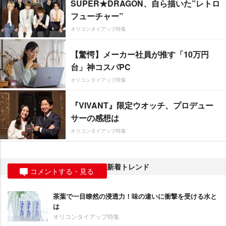
SUPER★DRAGON、自ら描いた”レトロ
フューチャー”
オリコンタイアップ特集
【驚愕】メーカー社員が推す「10万円
台」神コスパPC
オリコンタイアップ特集
『VIVANT』限定ウオッチ、プロデュー
サーの感想は
オリコンタイアップ特集
新着トレンド
コメントする・見る
茶葉で一目瞭然の浸透力！味の違いに衝撃を受ける水と
は
オリコンタイアップ特集