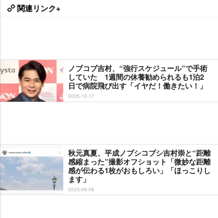
関連リンク+
ノブコブ吉村、“強行スケジュール”で手術
していた 1週間の休養勧められるも1泊2
日で病院飛び出す「イヤだ！働きたい！」
2025-12-17
秋元真夏、平成ノブシコブシ吉村崇と“距離
感縮まった”撮影オフショット「微妙な距離
感が伝わる1枚がおもしろい」「ほっこりし
ます」
2025-08-06