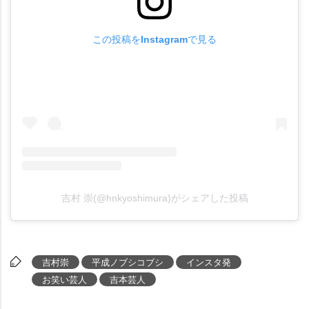
この投稿をInstagramで見る
吉村 崇(@hnkyoshimura)がシェアした投稿
吉村崇
平成ノブシコブシ
インスタ発
お笑い芸人
吉本芸人