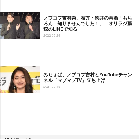
ノブコブ吉村崇、相方・徳井の再婚「もち
ろん、知りませんでした！」 オリラジ藤
森のLINEで知る
2022-05-24
みちょぱ、ノブコブ吉村とYouTubeチャン
ネル『マブマブTV』立ち上げ
2021-09-18