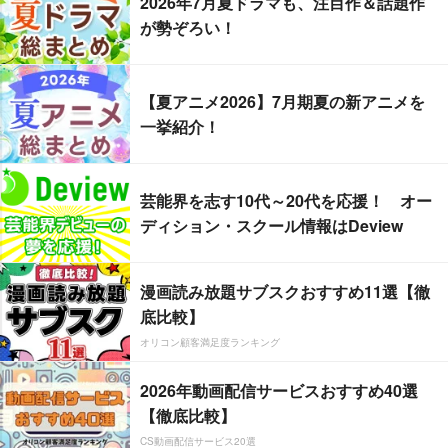
2026年7月夏ドラマも、注目作＆話題作
が勢ぞろい！
【夏アニメ2026】7月期夏の新アニメを
一挙紹介！
芸能界を志す10代～20代を応援！ オー
ディション・スクール情報はDeview
漫画読み放題サブスクおすすめ11選【徹
底比較】
オリコン顧客満足度ランキング
2026年動画配信サービスおすすめ40選
【徹底比較】
CS動画配信サービス20選