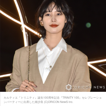
カルティエ『トリニティ』誕生100周年記念『TRINITY 100』セレブレーショ
ンパーティーに出席した南沙良 (C)ORICON NewS inc.