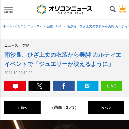
ホーム (オリコンニュース)
芸能 TOP
南沙良、ひざ上丈の衣装から美脚 カルテ
ニュース
芸能
南沙良、ひざ上丈の衣装から美脚 カルティエ
イベントで「ジュエリーが映えるように」
2024-10-30 19:28
（画像：2／3）
前へ
次へ