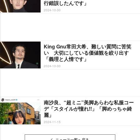
行錯誤したんです」
2024-10-30
King Gnu常田大希、難しい質問に苦笑
い 大切にしている価値観を絞り出す
「義理と人情です」
2024-10-30
南沙良、“超ミニ”美脚あらわな私服コー
デ「スタイルが憧れ!!」「脚めっちゃ綺
麗」
2024-11-15
ニュース一覧へ戻る