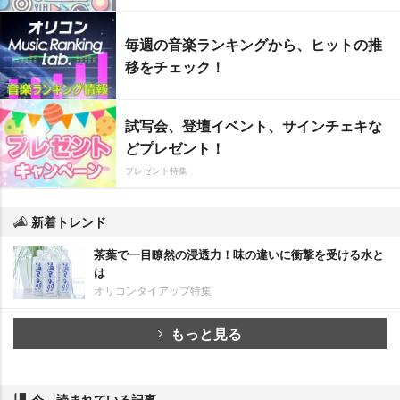
毎週の音楽ランキングから、ヒットの推
移をチェック！
試写会、登壇イベント、サインチェキな
どプレゼント！
プレゼント特集
新着トレンド
茶葉で一目瞭然の浸透力！味の違いに衝撃を受ける水と
は
オリコンタイアップ特集
もっと見る
今、読まれている記事