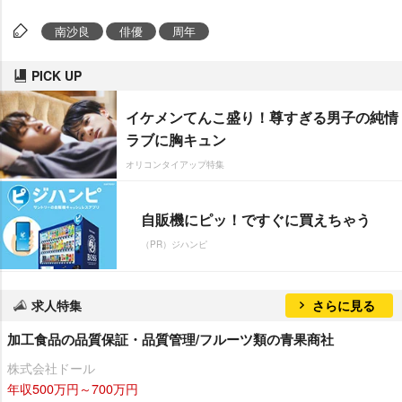
南沙良
俳優
周年
PICK UP
イケメンてんこ盛り！尊すぎる男子の純情
ラブに胸キュン
オリコンタイアップ特集
自販機にピッ！ですぐに買えちゃう
（PR）ジハンピ
求人特集
さらに見る
加工食品の品質保証・品質管理/フルーツ類の青果商社
株式会社ドール
年収500万円～700万円