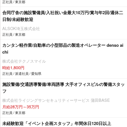
正社員 / 東京都
合同庁舎の施設警備員/入社祝い金最大10万円/賞与年2回/週休二
日制/未経験歓迎
ALSOK埼玉株式会社
正社員 / 東京都
カンタン軽作業/自動車の小型部品の製造オペレーター denso ai
chi
株式会社テクノスマイル
時給1,800円
正社員 / 派遣社員 / 愛知県
施設警備/交通誘導警備/車両誘導 大手オフィスビルの警備スタッ
フ
株式会社ライジングサンセキュリティーサービス 蒲田BASE
月給28万円～35万円
正社員 / 東京都
未経験歓迎「イベント企画スタッフ」年間休日120日以上