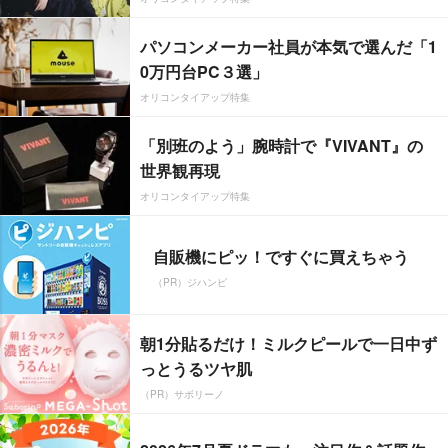
パソコンメーカー社員が本気で選んだ「1
0万円台PC３選」
オリコンタイアップ特集
「別班のよう」腕時計で『VIVANT』の
世界観再現
オリコンタイアップ特集
自販機にピッ！ですぐに買えちゃう
（PR）ジハンピ
朝1分貼るだけ！ミルクピールで一日中ず
っとうるツヤ肌
（PR）サボリーノ