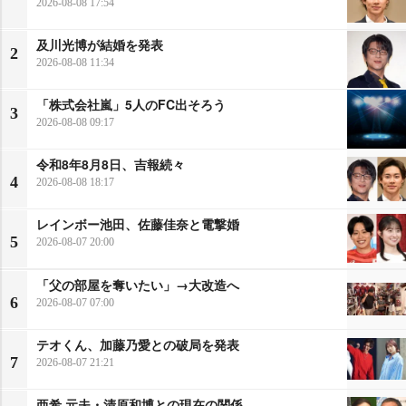
2026-08-08 17:54
及川光博が結婚を発表
2
2026-08-08 11:34
「株式会社嵐」5人のFC出そろう
3
2026-08-08 09:17
令和8年8月8日、吉報続々
4
2026-08-08 18:17
レインボー池田、佐藤佳奈と電撃婚
5
2026-08-07 20:00
「父の部屋を奪いたい」→大改造へ
6
2026-08-07 07:00
テオくん、加藤乃愛との破局を発表
7
2026-08-07 21:21
亜希 元夫・清原和博との現在の関係