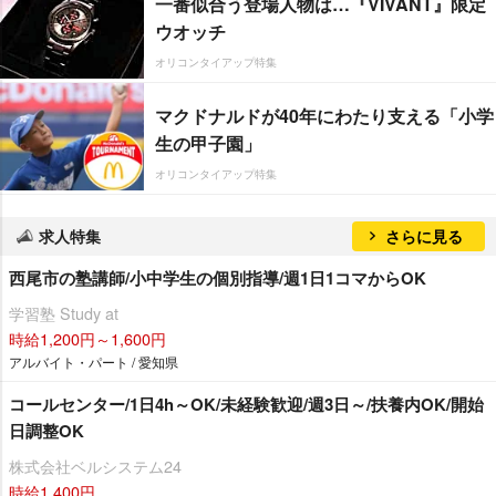
一番似合う登場人物は…『VIVANT』限定
ウオッチ
オリコンタイアップ特集
マクドナルドが40年にわたり支える「小学
生の甲子園」
オリコンタイアップ特集
求人特集
さらに見る
西尾市の塾講師/小中学生の個別指導/週1日1コマからOK
学習塾 Study at
時給1,200円～1,600円
アルバイト・パート / 愛知県
コールセンター/1日4h～OK/未経験歓迎/週3日～/扶養内OK/開始
日調整OK
株式会社ベルシステム24
時給1,400円