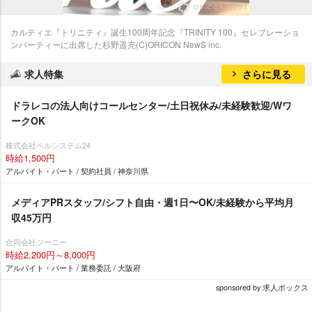
カルティエ『トリニティ』誕生100周年記念『TRINITY 100』セレブレーショ
ンパーティーに出席した杉野遥亮(C)ORICON NewS inc.
求人特集
さらに見る
ドラレコの法人向けコールセンター/土日祝休み/未経験歓迎/Wワ
ークOK
株式会社ベルシステム24
時給1,500円
アルバイト・パート / 契約社員 / 神奈川県
メディアPRスタッフ/シフト自由・週1日〜OK/未経験から平均月
収45万円
合同会社ジーニー
時給2,200円～8,000円
アルバイト・パート / 業務委託 / 大阪府
sponsored by 求人ボックス