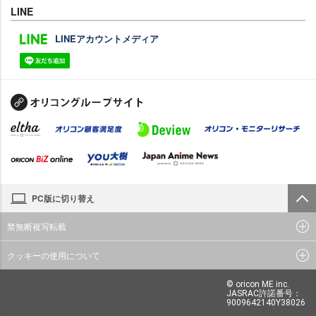
LINE
LINEアカウントメディア
PC版に切り替え
禁無断複写転載
クッキーの使用について
© oricon ME inc.
JASRAC許諾番号：
9009642140Y38026