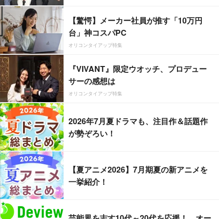
【驚愕】メーカー社員が推す「10万円
台」神コスパPC
オリコンタイアップ特集
『VIVANT』限定ウオッチ、プロデュー
サーの感想は
オリコンタイアップ特集
2026年7月夏ドラマも、注目作＆話題作
が勢ぞろい！
【夏アニメ2026】7月期夏の新アニメを
一挙紹介！
芸能界を志す10代～20代を応援！ オー