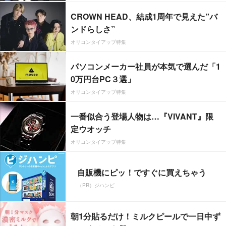
CROWN HEAD、結成1周年で見えた”バ
ンドらしさ”
オリコンタイアップ特集
パソコンメーカー社員が本気で選んだ「1
0万円台PC３選」
オリコンタイアップ特集
一番似合う登場人物は…『VIVANT』限
定ウオッチ
オリコンタイアップ特集
自販機にピッ！ですぐに買えちゃう
（PR）ジハンピ
朝1分貼るだけ！ミルクピールで一日中ず