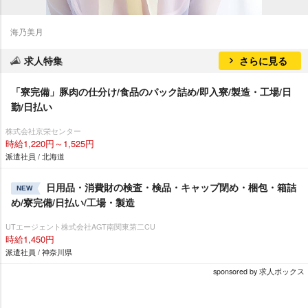
海乃美月
求人特集
さらに見る
「寮完備」豚肉の仕分け/食品のパック詰め/即入寮/製造・工場/日
勤/日払い
株式会社京栄センター
時給1,220円～1,525円
派遣社員 / 北海道
日用品・消費財の検査・検品・キャップ閉め・梱包・箱詰
NEW
め/寮完備/日払い/工場・製造
UTエージェント株式会社AGT南関東第二CU
時給1,450円
派遣社員 / 神奈川県
sponsored by 求人ボックス