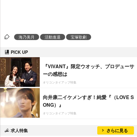
海乃美月
活動進退
宝塚歌劇
PICK UP
『VIVANT』限定ウオッチ、プロデューサ
ーの感想は
オリコンタイアップ特集
向井康二イケメンすぎ！純愛『（LOVE S
ONG）』
オリコンタイアップ特集
求人特集
さらに見る