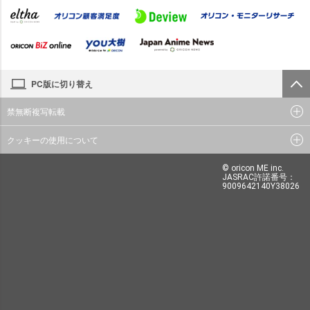
PC版に切り替え
禁無断複写転載
クッキーの使用について
© oricon ME inc.
JASRAC許諾番号：
9009642140Y38026