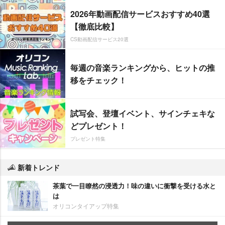
2026年動画配信サービスおすすめ40選
【徹底比較】
CS動画配信サービス20選
毎週の音楽ランキングから、ヒットの推
移をチェック！
試写会、登壇イベント、サインチェキな
どプレゼント！
プレゼント特集
新着トレンド
茶葉で一目瞭然の浸透力！味の違いに衝撃を受ける水と
は
オリコンタイアップ特集