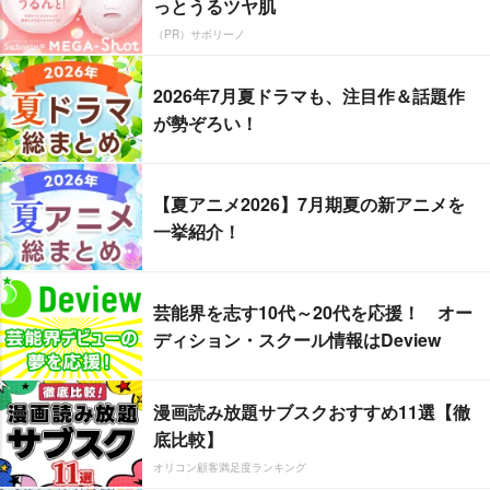
っとうるツヤ肌
（PR）サボリーノ
2026年7月夏ドラマも、注目作＆話題作
が勢ぞろい！
【夏アニメ2026】7月期夏の新アニメを
一挙紹介！
芸能界を志す10代～20代を応援！ オー
ディション・スクール情報はDeview
漫画読み放題サブスクおすすめ11選【徹
底比較】
オリコン顧客満足度ランキング