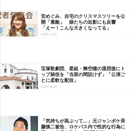
安めぐみ、自宅のクリスマスツリーを公
開「素敵」 娘たちの近影にも反響
「え〜！こんな大きくなってる」
2025-12-20
宝塚歌劇団、星組・舞空瞳の退団後にト
ップ娘役を「当面の間設けず」「公演ご
とに柔軟な配役」
2024-08-23
「気持ちが高ぶって…」元ジャンポケ斉
藤慎二被告、ロケバス内で性的な行為に