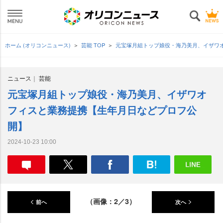
ホーム (オリコンニュース)
芸能 TOP
元宝塚月組トップ娘役・海乃美月、イザワ
ニュース
芸能
元宝塚月組トップ娘役・海乃美月、イザワオ
フィスと業務提携【生年月日などプロフ公
開】
2024-10-23 10:00
（画像：2／3）
前へ
次へ