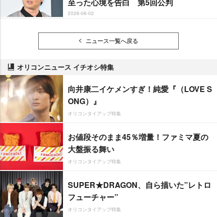
至った心境を告白 第5回公判
2026-06-02
ニュース一覧へ戻る
オリコンニュース イチオシ特集
向井康二イケメンすぎ！純愛『（LOVE S
ONG）』
オリコンタイアップ特集
お値段そのまま45％増量！ファミマ夏の
大盤振る舞い
オリコンタイアップ特集
SUPER★DRAGON、自ら描いた”レトロ
フューチャー”
オリコンタイアップ特集