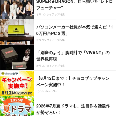
SUPER★DRAGON、自ら描いた”レトロ
フューチャー”
オリコンタイアップ特集
パソコンメーカー社員が本気で選んだ「1
0万円台PC３選」
オリコンタイアップ特集
「別班のよう」腕時計で『VIVANT』の
世界観再現
オリコンタイアップ特集
【8月12日まで！】チョコザップキャン
ペーン実施中！
（PR）chocoZAP
2026年7月夏ドラマも、注目作＆話題作
が勢ぞろい！