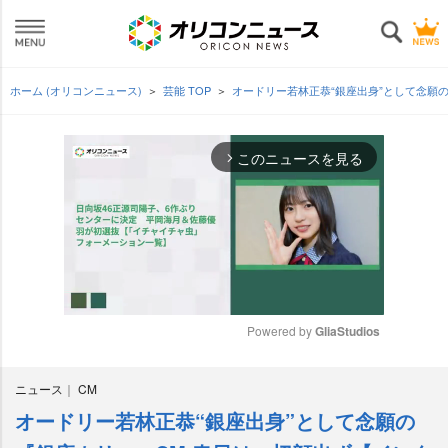
ホーム (オリコンニュース)
芸能 TOP
オードリー若林正恭“銀座出身”として念願
このニュースを見る
arrow_forward_ios
Powered by 
GliaStudios
M
ニュース
CM
u
t
オードリー若林正恭“銀座出身”として念願の
e