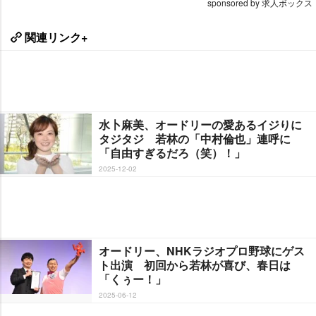
sponsored by 求人ボックス
関連リンク+
水卜麻美、オードリーの愛あるイジりに
タジタジ 若林の「中村倫也」連呼に
「自由すぎるだろ（笑）！」
2025-12-02
オードリー、NHKラジオプロ野球にゲス
ト出演 初回から若林が喜び、春日は
「くぅー！」
2025-06-12