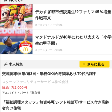
デカすぎ都市伝説発生!?ファミマ45％増量
作戦再来
オリコンタイアップ特集
マクドナルドが40年にわたり支える「小学
生の甲子園」
オリコンタイアップ特集
求人特集
さらに見る
交通誘導/日勤/週3日～勤務OK/給与保障あり/70代活躍中
スターツファシリティーサービス株式会社
日給1万2,000円
アルバイト・パート / 東京都
「福祉調理スタッフ」無資格可/シフト相談可/サービス付き高齢
者向け住宅