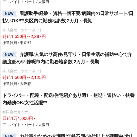
アルバイト・パート / 大阪府
看護助手/経験・資格一切不要/病院内の日常サポート/日
NEW
払いOK/中央区内に勤務地多数 2カ月～長期
株式会社ニッソーネット
時給1,530円～2,287円
派遣社員 / 東京都
介護職/人気のサ高住/見守り・日常生活の補助中心で介
NEW
護度低め/四條畷市内に勤務地多数 2カ月～長期
株式会社ニッソーネット
時給1,500円～2,125円
派遣社員 / 大阪府
ドライバー・配達・配送/住宅紹介あり週1・短期・週払い・扶養
内勤務OK/女性活躍中
有限会社セイナ
日給1万1,000円～
アルバイト・パート / 大阪府
力仕事少なめの介護職/年齢不問/50代以上が活躍中/犬山
NEW