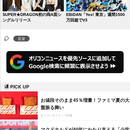
SUPER★DRAGON初の両A面シ
EBiDAN「Yes! 東京」週間1500
ングルリリース
万回超でV3
音楽
PICK UP
お値段そのまま45％増量！ファミマ夏の大
盤振る舞い
オリコンタイアップ特集
マクドナルドが40年にわたり支える「小学