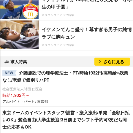
生の甲子園」
オリコンタイアップ特集
イケメンてんこ盛り！尊すぎる男子の純情
ラブに胸キュン
オリコンタイアップ特集
求人特集
さらに見る
介護施設での理学療法士・PT/時給1932円/高時給×残業
NEW
なし/老健で個別リハPT
社会医療法人財団 仁医会
時給1,932円～
アルバイト・パート / 東京都
東京ドームのイベントスタッフ/設営・搬入搬出/単発「全額日払
いOK」髪色自由/大学生歓迎!3日前までシフト予約可/友だち同
士の応募もOK