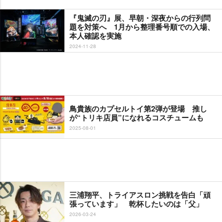
『鬼滅の刃』展、早朝・深夜からの行列問
題を対策へ 1月から整理番号順での入場、
本人確認を実施
2024-11-28
鳥貴族のカプセルトイ第2弾が登場 推し
が“トリキ店員”になれるコスチュームも
2025-08-01
三浦翔平、トライアスロン挑戦を告白「頑
張っています」 乾杯したいのは「父」
2026-03-24