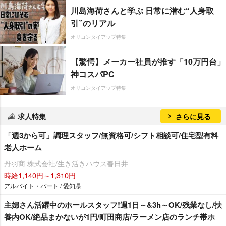
川島海荷さんと学ぶ 日常に潜む“人身取
引”のリアル
オリコンタイアップ特集
【驚愕】メーカー社員が推す「10万円台」
神コスパPC
オリコンタイアップ特集
求人特集
さらに見る
「週3から可」調理スタッフ/無資格可/シフト相談可/住宅型有料
老人ホーム
丹羽商 株式会社/生き活きハウス春日井
時給1,140円～1,310円
アルバイト・パート / 愛知県
主婦さん活躍中のホールスタッフ!週1日～&3h～OK/残業なし/扶
養内OK/絶品まかないが1円/町田商店/ラーメン店のランチ帯ホ