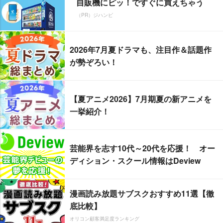
自販機にピッ！ですぐに買えちゃう
（PR）ジハンピ
2026年7月夏ドラマも、注目作＆話題作
が勢ぞろい！
【夏アニメ2026】7月期夏の新アニメを
一挙紹介！
芸能界を志す10代～20代を応援！ オー
ディション・スクール情報はDeview
漫画読み放題サブスクおすすめ11選【徹
底比較】
オリコン顧客満足度ランキング