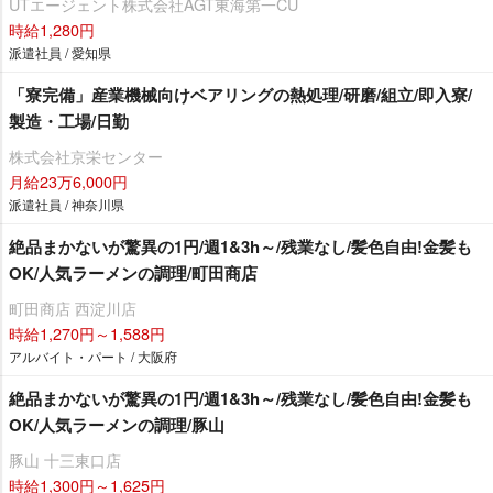
UTエージェント株式会社AGT東海第一CU
時給1,280円
派遣社員 / 愛知県
「寮完備」産業機械向けベアリングの熱処理/研磨/組立/即入寮/
製造・工場/日勤
株式会社京栄センター
月給23万6,000円
派遣社員 / 神奈川県
絶品まかないが驚異の1円/週1&3h～/残業なし/髪色自由!金髪も
OK/人気ラーメンの調理/町田商店
町田商店 西淀川店
時給1,270円～1,588円
アルバイト・パート / 大阪府
絶品まかないが驚異の1円/週1&3h～/残業なし/髪色自由!金髪も
OK/人気ラーメンの調理/豚山
豚山 十三東口店
時給1,300円～1,625円