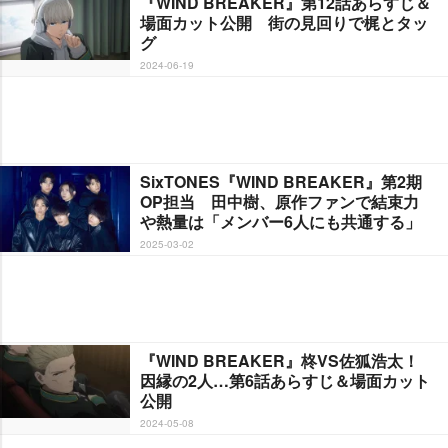
『WIND BREAKER』第12話あらすじ＆
場面カット公開 街の見回りで梶とタッ
グ
2024-06-19
SixTONES『WIND BREAKER』第2期
OP担当 田中樹、原作ファンで結束力
熱量は「メンバー6人にも共通する」
2025-03-02
『WIND BREAKER』柊VS佐狐浩太！
因縁の2人…第6話あらすじ＆場面カット
公開
2024-05-08