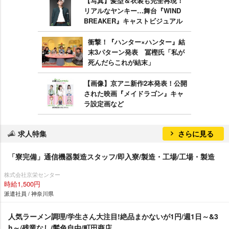
【写真】髪型＆衣装も完全再現！
リアルなヤンキー…舞台『WIND
BREAKER』キャストビジュアル
衝撃！『ハンター×ハンター』結
末3パターン発表 冨樫氏「私が
死んだらこれが結末」
【画像】京アニ新作2本発表！公開
された映画『メイドラゴン』キャ
ラ設定画など
求人特集
さらに見る
「寮完備」通信機器製造スタッフ/即入寮/製造・工場/工場・製造
株式会社京栄センター
時給1,500円
派遣社員 / 神奈川県
人気ラーメン調理/学生さん大注目!絶品まかないが1円/週1日～&3
h～/残業なし/髪色自由/町田商店