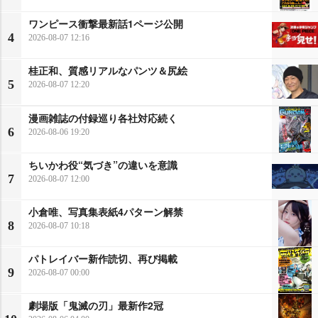
ワンピース衝撃最新話1ページ公開
4
2026-08-07 12:16
桂正和、質感リアルなパンツ＆尻絵
5
2026-08-07 12:20
漫画雑誌の付録巡り各社対応続く
6
2026-08-06 19:20
ちいかわ役“気づき”の違いを意識
7
2026-08-07 12:00
小倉唯、写真集表紙4パターン解禁
8
2026-08-07 10:18
パトレイバー新作読切、再び掲載
9
2026-08-07 00:00
劇場版「鬼滅の刃」最新作2冠