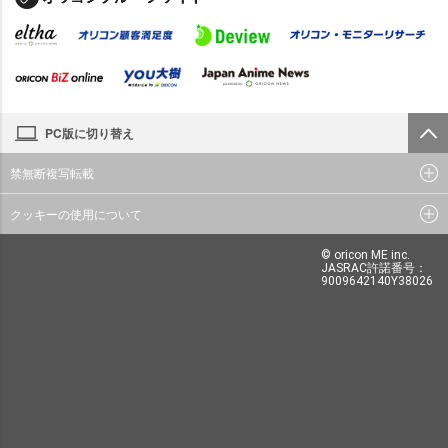
PC版に切り替え
禁無断複写転載
クッキーの使用について
© oricon ME inc.
JASRAC許諾番号：
9009642140Y38026