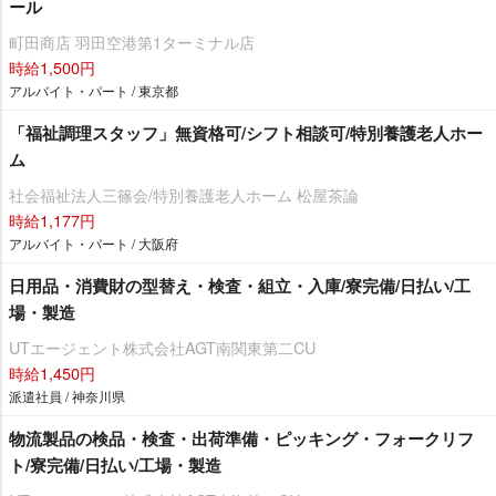
ール
町田商店 羽田空港第1ターミナル店
時給1,500円
アルバイト・パート / 東京都
「福祉調理スタッフ」無資格可/シフト相談可/特別養護老人ホー
ム
社会福祉法人三篠会/特別養護老人ホーム 松屋茶論
時給1,177円
アルバイト・パート / 大阪府
日用品・消費財の型替え・検査・組立・入庫/寮完備/日払い/工
場・製造
UTエージェント株式会社AGT南関東第二CU
時給1,450円
派遣社員 / 神奈川県
物流製品の検品・検査・出荷準備・ピッキング・フォークリフ
ト/寮完備/日払い/工場・製造