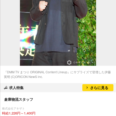
『DMM TV まつり ORIGINAL Content Lineup』にサプライズで登壇した伊藤
英明 (C)ORICON NewS inc.
求人特集
さらに見る
倉庫物流スタッフ
株式会社アキザト
時給1,226円～1,400円