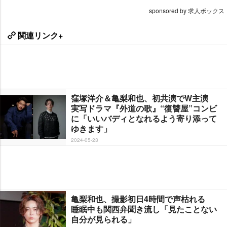
sponsored by 求人ボックス
関連リンク+
窪塚洋介＆亀梨和也、初共演でW主演
実写ドラマ『外道の歌』“復讐屋”コンビ
に「いいバディとなれるよう寄り添って
ゆきます」
2024-05-23
亀梨和也、撮影初日4時間で声枯れる
睡眠中も関西弁聞き流し「見たことない
自分が見られる」