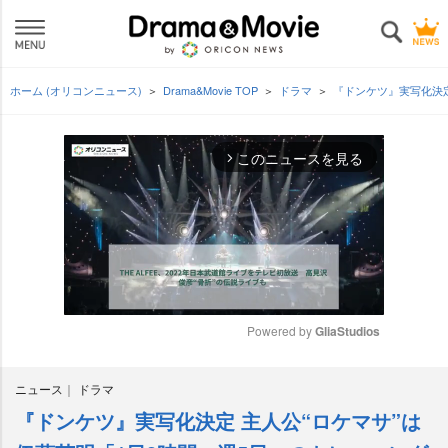
ホーム (オリコンニュース)
Drama&Movie TOP
ドラマ
『ドンケツ』実写化決定
このニュースを見る
arrow_forward_ios
Powered by 
GliaStudios
M
ニュース
ドラマ
u
t
『ドンケツ』実写化決定 主人公“ロケマサ”は
e