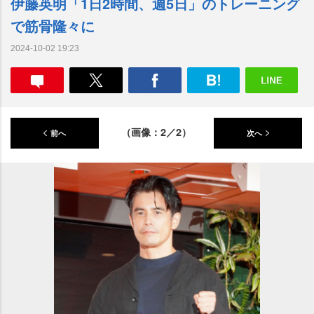
伊藤英明「1日2時間、週5日」のトレーニング
で筋骨隆々に
2024-10-02 19:23
（画像：2／2）
前へ
次へ