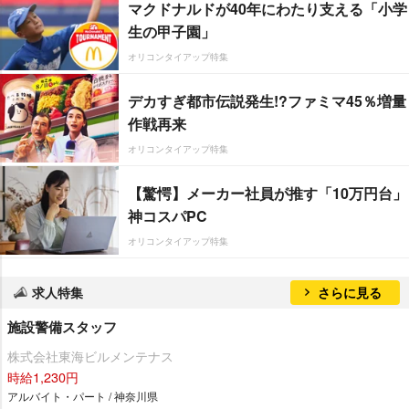
マクドナルドが40年にわたり支える「小学
生の甲子園」
オリコンタイアップ特集
デカすぎ都市伝説発生!?ファミマ45％増量
作戦再来
オリコンタイアップ特集
【驚愕】メーカー社員が推す「10万円台」
神コスパPC
オリコンタイアップ特集
求人特集
さらに見る
施設警備スタッフ
株式会社東海ビルメンテナス
時給1,230円
アルバイト・パート / 神奈川県