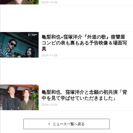
2024-10-02
亀梨和也×窪塚洋介『外道の歌』復讐屋
コンビの表も裏もある予告映像＆場面写
真
2024-11-26
亀梨和也、窪塚洋介と念願の初共演「背
中を見て学ばせていただきました」
2024-10-02
ニュース一覧へ戻る