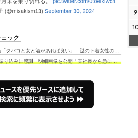
で月末を乗り切れる。
pic.twitter.com/0toeixIwc4
 (@misakism13)
September 30, 2024
9
1
チェック
1. 青汁王子の三崎優太が自暴自棄「タバコと女と酒があれば良い」 謎の下着女性の写真投稿
り込みに感謝 明細画像を公開「某社長から急に連絡がきて…」