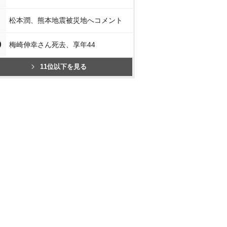
松本潤、熊本地震被災地へコメント
0
梅崎伸幸さん死去、享年44
11位以下を見る