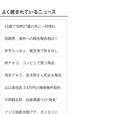
15歳で当時27歳の夫に一目惚れ
芸能界、海外への移住報告相次ぐ
井手らっきょ、被災地で炊き出し
研ナオコ、コンビニで買う商品
清水アキラ、良太郎さん死去を報告
山口達也氏 3.4万円の湘南物件契約
片岡鶴太郎、自家農園での“発見”
フジ上垣皓太朗アナ、タジタジに