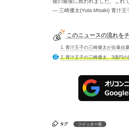
後の最後に救われました。これ
— 三崎優太(Yuta Misaki) 青汁王子
このニュースの流れを
2. 青汁王子の三崎優太、3億円の振
タグ
ツイッター発