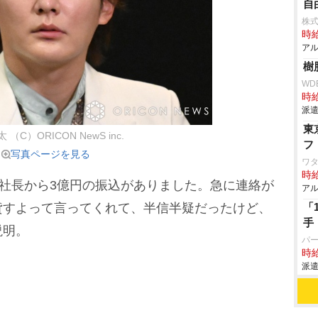
自
株式
時給
アル
樹
WD
時給
派遣
東
（C）ORICON NewS inc.
フ
写真ページを見る
ワタ
時給
社長から3億円の振込がありました。急に連絡が
アル
貸すよって言ってくれて、半信半疑だったけど、
「
手
説明。
パ
時給
派遣