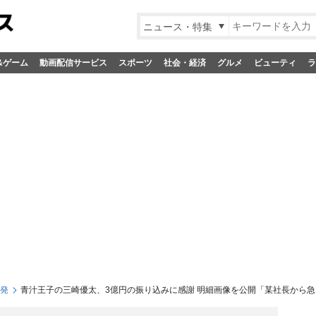
ニュース・特集
&ゲーム
動画配信サービス
スポーツ
社会・経済
グルメ
ビューティ
ラ
S発
青汁王子の三崎優太、3億円の振り込みに感謝 明細画像を公開「某社長から