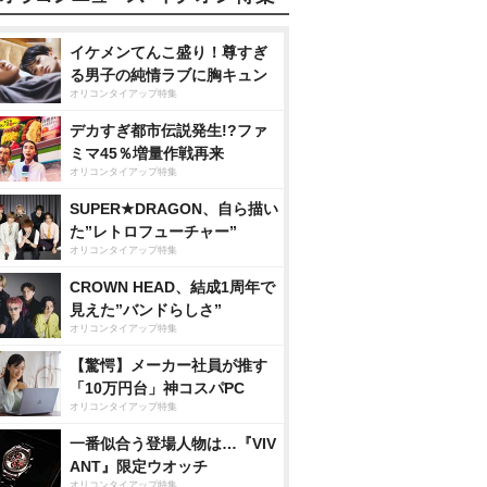
イケメンてんこ盛り！尊すぎ
る男子の純情ラブに胸キュン
オリコンタイアップ特集
デカすぎ都市伝説発生!?ファ
ミマ45％増量作戦再来
オリコンタイアップ特集
SUPER★DRAGON、自ら描い
た”レトロフューチャー”
オリコンタイアップ特集
CROWN HEAD、結成1周年で
見えた”バンドらしさ”
オリコンタイアップ特集
【驚愕】メーカー社員が推す
「10万円台」神コスパPC
オリコンタイアップ特集
一番似合う登場人物は…『VIV
ANT』限定ウオッチ
オリコンタイアップ特集