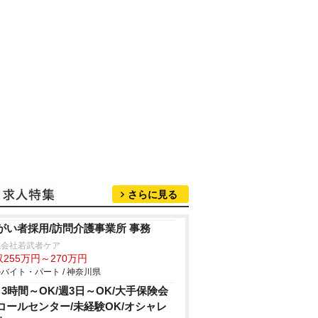
さらに見る
がい者採用/訪問介護事業所 事務
式会社若武者ケア
255万円～270万円
バイト・パート / 神奈川県
日3時間～OK/週3日～OK/大手保険会
コールセンター/未経験OK/オシャレ