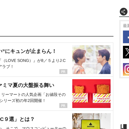
最
い”にキュンが止まらん！
OVE SONG）』が8／５よりJ:C
アラブ！
ァミマ夏の大盤振る舞い
ミリーマートの人気企画「お値段その
、シリーズ初の年2回開催！
C９選」とは？
い。そこで、マウスコンピューターの