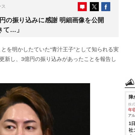
ース
円の振り込みに感謝 明細画像を公開
きて…」
とを明かしたていた“青汁王子”として知られる実
更新し、3億円の振り込みがあったことを報告し
障
株
年収
アル
1
社