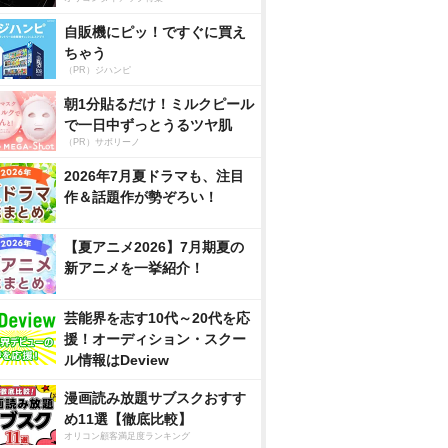
自販機にピッ！ですぐに買え
ちゃう
（PR）ジハンピ
朝1分貼るだけ！ミルクピール
で一日中ずっとうるツヤ肌
（PR）サボリーノ
2026年7月夏ドラマも、注目
作＆話題作が勢ぞろい！
【夏アニメ2026】7月期夏の
新アニメを一挙紹介！
芸能界を志す10代～20代を応
援！オーディション・スクー
ル情報はDeview
漫画読み放題サブスクおすす
め11選【徹底比較】
オリコン顧客満足度ランキング