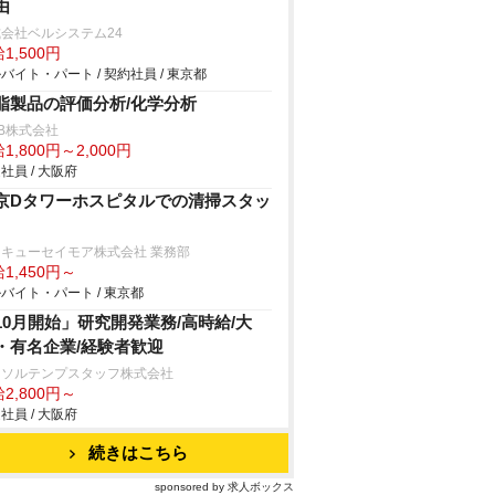
由
会社ベルシステム24
1,500円
バイト・パート / 契約社員 / 東京都
脂製品の評価分析/化学分析
B株式会社
1,800円～2,000円
社員 / 大阪府
京Dタワーホスピタルでの清掃スタッ
キューセイモア株式会社 業務部
1,450円～
バイト・パート / 東京都
10月開始」研究開発業務/高時給/大
・有名企業/経験者歓迎
ーソルテンプスタッフ株式会社
2,800円～
社員 / 大阪府
続きはこちら
sponsored by 求人ボックス