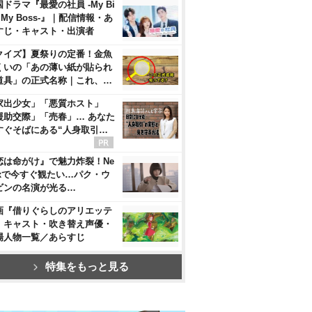
ドラマ『最愛の社員 -My Bi
, My Boss-』｜配信情報・あ
すじ・キャスト・出演者
クイズ】夏祭りの定番！金魚
くいの「あの薄い紙が貼られ
道具」の正式名称｜これ、…
家出少女」「悪質ホスト」
援助交際」「売春」… あなた
すぐそばにある“人身取引…
恋は命がけ』で魅力炸裂！Ne
flixで今すぐ観たい…パク・ウ
ビンの名演が光る…
画『借りぐらしのアリエッテ
』キャスト・吹き替え声優・
場人物一覧／あらすじ
特集をもっと見る