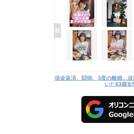
借金返済、闘病、3度の離婚…
いた63歳女