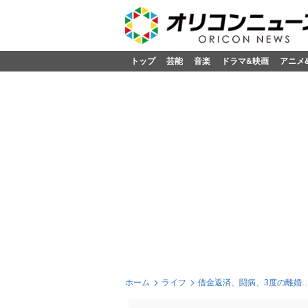
トップ
芸能
音楽
ドラマ&映画
アニメ
ホーム
ライフ
借金返済、闘病、3度の離婚…