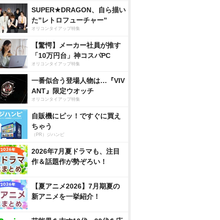
SUPER★DRAGON、自ら描い
た”レトロフューチャー”
オリコンタイアップ特集
【驚愕】メーカー社員が推す
「10万円台」神コスパPC
オリコンタイアップ特集
一番似合う登場人物は…『VIV
ANT』限定ウオッチ
オリコンタイアップ特集
自販機にピッ！ですぐに買え
ちゃう
（PR）ジハンピ
2026年7月夏ドラマも、注目
作＆話題作が勢ぞろい！
【夏アニメ2026】7月期夏の
新アニメを一挙紹介！