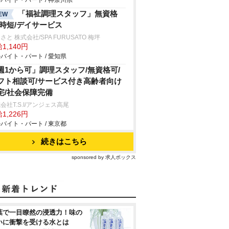
バイト・パート / 神奈川県
「福祉調理スタッフ」無資格
EW
/時短/デイサービス
さと 株式会社/SPA FURUSATO 梅坪
1,140円
バイト・パート / 愛知県
週1から可」調理スタッフ/無資格可/
フト相談可/サービス付き高齢者向け
宅/社会保障完備
会社T.S.I/アンジェス高尾
1,226円
バイト・パート / 東京都
続きはこちら
sponsored by 求人ボックス
葉で一目瞭然の浸透力！味の
いに衝撃を受ける水とは