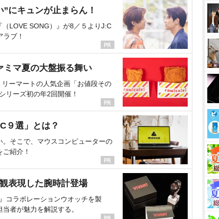
い”にキュンが止まらん！
OVE SONG）』が8／５よりJ:C
アラブ！
ァミマ夏の大盤振る舞い
ミリーマートの人気企画「お値段その
、シリーズ初の年2回開催！
C９選」とは？
い。そこで、マウスコンピューターの
をご紹介！
界観表現した腕時計登場
NT』コラボレーションウオッチを製
担当者が魅力を解説する。