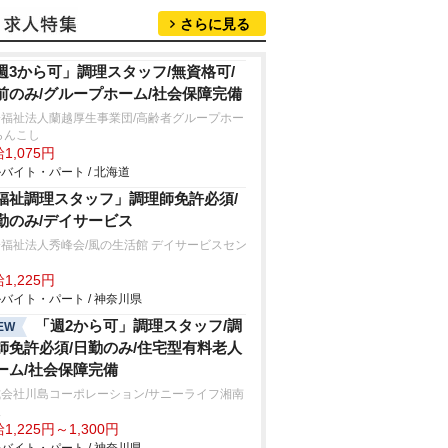
さらに見る
週3から可」調理スタッフ/無資格可/
前のみ/グループホーム/社会保障完備
会福祉法人蘭越厚生事業団/高齢者グループホー
らんこし
1,075円
バイト・パート / 北海道
福祉調理スタッフ」調理師免許必須/
勤のみ/デイサービス
福祉法人秀峰会/風の生活館 デイサービスセン
ー
1,225円
バイト・パート / 神奈川県
「週2から可」調理スタッフ/調
EW
師免許必須/日勤のみ/住宅型有料老人
ーム/社会保障完備
式会社川島コーポレーション/サニーライフ湘南
沢
1,225円～1,300円