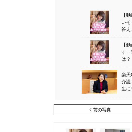
【動
いそ
答え
【動
す」
は？
楽天
介護
生に
前の写真