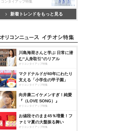
リコンタイアップ特集
新着トレンドをもっと見る
川島海荷さんと学ぶ 日常に潜
む“人身取引”のリアル
オリコンタイアップ特集
マクドナルドが40年にわたり
支える「小学生の甲子園」
オリコンタイアップ特集
向井康二イケメンすぎ！純愛
『（LOVE SONG）』
オリコンタイアップ特集
お値段そのまま45％増量！フ
ァミマ夏の大盤振る舞い
オリコンタイアップ特集