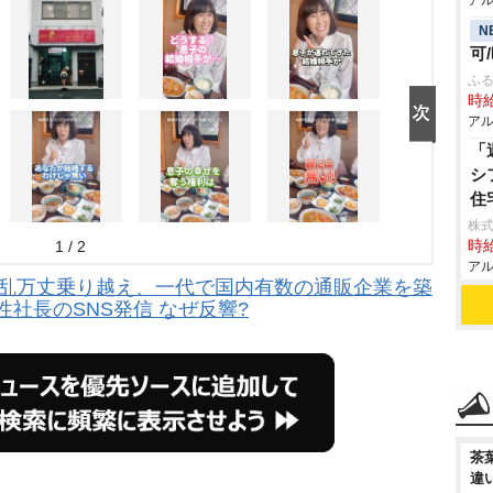
アル
N
可
ふる
時給
アル
「
シ
住
株式
1 / 2
時給
アル
波乱万丈乗り越え、一代で国内有数の通販企業を築
性社長のSNS発信 なぜ反響?
茶
違