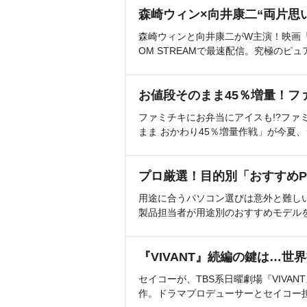
森崎ウィン×向井康二“両片思
森崎ウィンと向井康二がW主演！映画『（L
OM STREAMで最速配信。究極のピュ
お値段そのまま45％増量！フ
ファミチキにお弁当にアイスも!?ファ
まま おかわり45％増量作戦」が今夏
プロ厳選！目的別「おすすめP
用途に合うパソコン選びは意外と難し
製品担当者が用途別のおすすめモデル
『VIVANT』続編の鍵は…世
セイコーが、TBS系日曜劇場『VIVA
作。ドラマプロデューサーとセイコー