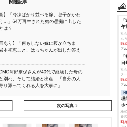
関連記事
画】「冷凍ばかり並べる嫁、息子がかわ
「
う…」64万再生された姑の愚痴に出した
午
とは？
社
ム 
画あり】「何もしない嫁に腹が立ちま
時給
アル
岩本初恵こと、はっちゃんが出した答え
「
日
社会
CMO河野奈保さんが40代で経験した母の
タ
と別れ、そして結婚と出産…「自分の人
時給
アル
寄り添ってくれる人を大事に」
N
理
ホ
次の写真
株
藤
時給