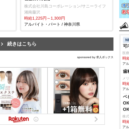
株式会社川島コーポレーション/サニーライフ
湘南藤沢
時給1,225円～1,300円
アルバイト・パート / 神奈川県
N
続きはこちら
可
医療
sponsored by 求人ボックス
時給
アル
歯
メ
時給
アル
ベ
O
O
株式
時給
アル