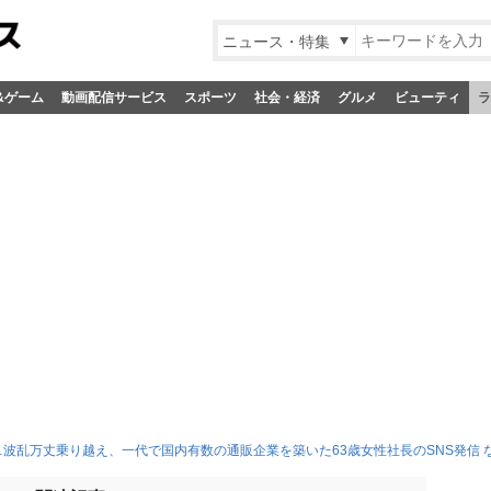
ニュース・特集
&ゲーム
動画配信サービス
スポーツ
社会・経済
グルメ
ビューティ
ラ
波乱万丈乗り越え、一代で国内有数の通販企業を築いた63歳女性社長のSNS発信 