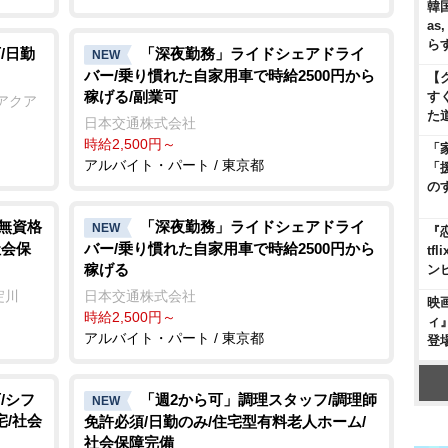
韓国
as
ら
/日勤
「深夜勤務」ライドシェアドライ
NEW
バー/乗り慣れた自家用車で時給2500円から
【
稼げる/副業可
す
アクア
た
日本交通株式会社
時給2,500円～
「
アルバイト・パート / 東京都
「
の
/無資格
「深夜勤務」ライドシェアドライ
NEW
『
社会保
バー/乗り慣れた自家用車で時給2500円から
t
稼げる
ン
淀川
日本交通株式会社
映
時給2,500円～
ィ
アルバイト・パート / 東京都
登
/シフ
「週2から可」調理スタッフ/調理師
NEW
宅/社会
免許必須/日勤のみ/住宅型有料老人ホーム/
社会保障完備