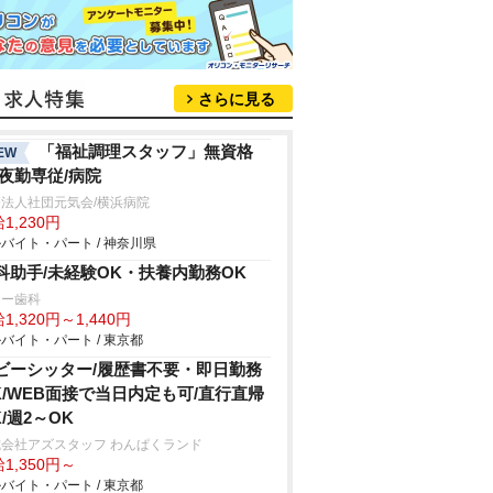
さらに見る
「福祉調理スタッフ」無資格
EW
/夜勤専従/病院
法人社団元気会/横浜病院
1,230円
バイト・パート / 神奈川県
科助手/未経験OK・扶養内勤務OK
リー歯科
1,320円～1,440円
バイト・パート / 東京都
ビーシッター/履歴書不要・即日勤務
K/WEB面接で当日内定も可/直行直帰
K/週2～OK
会社アズスタッフ わんぱくランド
1,350円～
バイト・パート / 東京都