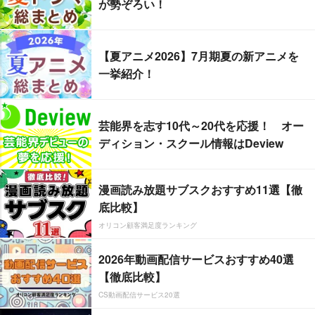
が勢ぞろい！
【夏アニメ2026】7月期夏の新アニメを
一挙紹介！
芸能界を志す10代～20代を応援！ オー
ディション・スクール情報はDeview
漫画読み放題サブスクおすすめ11選【徹
底比較】
オリコン顧客満足度ランキング
2026年動画配信サービスおすすめ40選
【徹底比較】
CS動画配信サービス20選