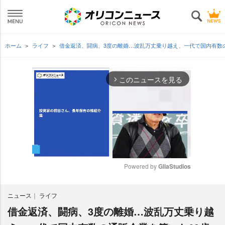
ホーム
ライフ
借金返済、闘病、3度の離婚…波乱万丈乗り越え、一代で国内有数の
このニュースを見る
arrow_forward_ios
Powered by 
GliaStudios
M
ニュース
ライフ
u
t
借金返済、闘病、3度の離婚…波乱万丈乗り越
e