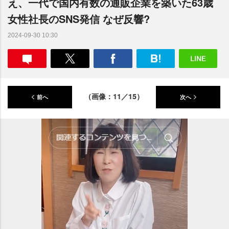
え、一代で国内有数の通販企業を築いた63歳
女性社長のSNS発信 なぜ反響?
2024-09-30 10:30
（画像：11／15）
前へ
次へ