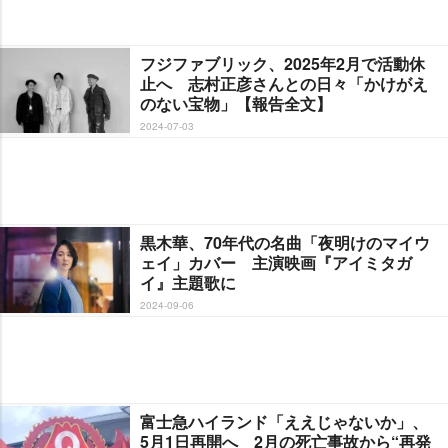
フジファブリック、2025年2月で活動休
止へ 志村正彦さんとの日々「かけがえ
のない宝物」【報告全文】
2024-07-03
黒木華、70年代の名曲「夜明けのマイウ
ェイ」カバー 主演映画『アイミタガ
イ』主題歌に
2024-09-06
富士急ハイランド「ええじゃないか」、
5月1日再開へ 2月の死亡事故から“再発