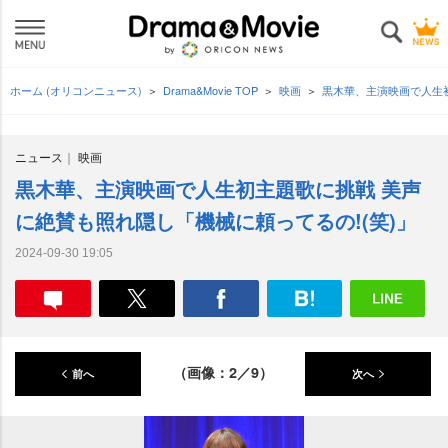
ホーム (オリコンニュース)
Drama&Movie TOP
映画
黒木華、主演映画で人生初
ニュース
映画
黒木華、主演映画で人生初主題歌に挑戦 美声
に絶賛も照れ隠し「機械に頼ってるの!(笑)」
2024-09-30 19:05
（画像：2／9）
前へ
次へ