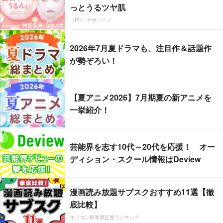
っとうるツヤ肌
（PR）サボリーノ
2026年7月夏ドラマも、注目作＆話題作
が勢ぞろい！
【夏アニメ2026】7月期夏の新アニメを
一挙紹介！
芸能界を志す10代～20代を応援！ オー
ディション・スクール情報はDeview
漫画読み放題サブスクおすすめ11選【徹
底比較】
オリコン顧客満足度ランキング