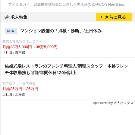
『アイミタガイ』完成披露試写会に出席した黒木華(C)ORICON NewS inc.
求人特集
さらに見る
マンション設備の「点検・診断」/土日休み
NEW
株式会社東急コミュニティー
月給28万5,000円～38万5,000円
正社員 / 東京都
結婚式場レストランのフレンチ料理人/調理スタッフ・本格フレン
チ体験勤務も可能/年間休日120日以上
宮の森フランセス教会
月給25万円～26万円
正社員 / 北海道
sponsored by 求人ボックス