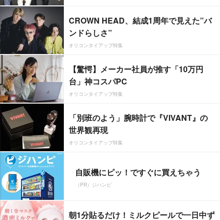
CROWN HEAD、結成1周年で見えた”バ
ンドらしさ”
オリコンタイアップ特集
【驚愕】メーカー社員が推す「10万円
台」神コスパPC
オリコンタイアップ特集
「別班のよう」腕時計で『VIVANT』の
世界観再現
オリコンタイアップ特集
自販機にピッ！ですぐに買えちゃう
（PR）ジハンピ
朝1分貼るだけ！ミルクピールで一日中ず