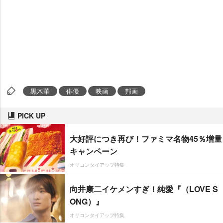
黒木華
俳優
映画
邦画
PICK UP
大好評につき再び！ファミマ名物45％増量
キャンペーン
オリコンタイアップ特集
向井康二イケメンすぎ！純愛『（LOVE S
ONG）』
オリコンタイアップ特集