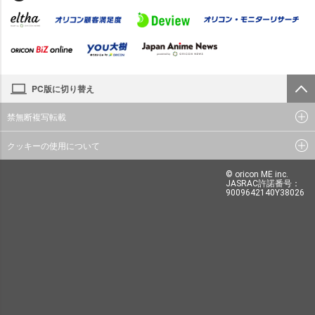
PC版に切り替え
禁無断複写転載
クッキーの使用について
© oricon ME inc.
JASRAC許諾番号：
9009642140Y38026