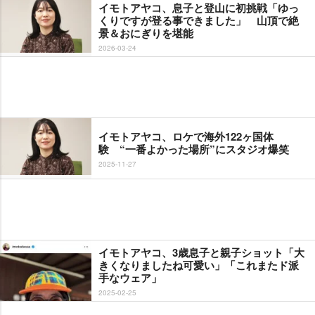
イモトアヤコ、息子と登山に初挑戦「ゆっ
くりですが登る事できました」 山頂で絶
景＆おにぎりを堪能
2026-03-24
イモトアヤコ、ロケで海外122ヶ国体
験 “一番よかった場所”にスタジオ爆笑
2025-11-27
イモトアヤコ、3歳息子と親子ショット「大
きくなりましたね可愛い」「これまたド派
手なウェア」
2025-02-25