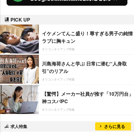
PICK UP
イケメンてんこ盛り！尊すぎる男子の純情
ラブに胸キュン
オリコンタイアップ特集
川島海荷さんと学ぶ 日常に潜む“人身取
引”のリアル
オリコンタイアップ特集
【驚愕】メーカー社員が推す「10万円台」
神コスパPC
オリコンタイアップ特集
求人特集
さらに見る