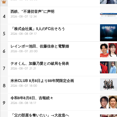
西鉄、“不適切音声”に声明
4
2026-08-07 12:34
「株式会社嵐」5人のFC出そろう
5
2026-08-08 09:17
レインボー池田、佐藤佳奈と電撃婚
6
2026-08-07 20:00
テオくん、加藤乃愛との破局を発表
7
2026-08-07 21:21
米米CLUB 8月8日より88年間限定企画
8
2026-08-07 18:00
令和8年8月8日、吉報続々
9
2026-08-08 18:17
「父の部屋を奪いたい」→大改造へ