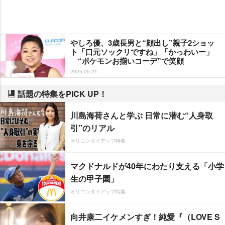
しろ優、3歳長男と“顔出し”親子2ショッ
ト「口元ソックリですね」「かっわいー」
“ポケモンお揃いコーデ”で笑顔
2025-05-21
話題の特集をPICK UP！
川島海荷さんと学ぶ 日常に潜む“人身取
引”のリアル
オリコンタイアップ特集
マクドナルドが40年にわたり支える「小学
生の甲子園」
オリコンタイアップ特集
向井康二イケメンすぎ！純愛『（LOVE S