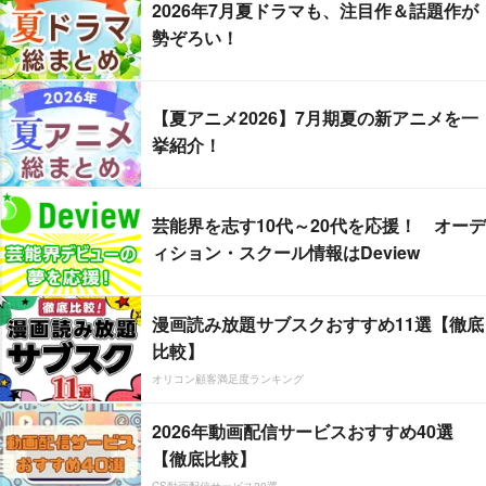
2026年7月夏ドラマも、注目作＆話題作が
勢ぞろい！
【夏アニメ2026】7月期夏の新アニメを一
挙紹介！
芸能界を志す10代～20代を応援！ オーデ
ィション・スクール情報はDeview
漫画読み放題サブスクおすすめ11選【徹底
比較】
オリコン顧客満足度ランキング
2026年動画配信サービスおすすめ40選
【徹底比較】
CS動画配信サービス20選