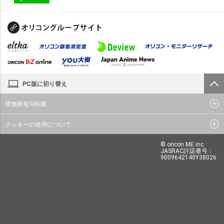
PC版に切り替え
禁無断複写転載
クッキーの使用について
© oricon ME inc.
JASRAC許諾番号：
9009642140Y38026