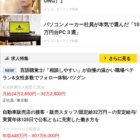
ONG）』
オリコンタイアップ特集
パソコンメーカー社員が本気で選んだ「10
万円台PC３選」
オリコンタイアップ特集
求人特集
さらに見る
言語聴覚士/「相談しやすい」が自慢の温かい職場ベテ
NEW
ラン&女性多数でフォロー体制バツグン
社会医療法人財団 仁医会
月給24万2,800円～32万2,800円
正社員 / 東京都
自動車販売店の接客・販売スタッフ/固定給32万円～の安定給与/
実質年休125日で公私ともに充実した働き方を
ネクステージ小田原店
年収448万円～901万6,000円