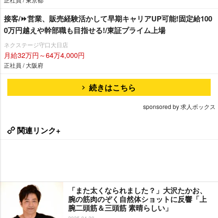
接客/⏩️営業、販売経験活かして早期キャリアUP可能!固定給100
0万円越えや幹部職も目指せる!/東証プライム上場
ネクステージ守口大日店
月給32万円～64万4,000円
正社員 / 大阪府
続きはこちら
sponsored by 求人ボックス
関連リンク+
「また太くなられました？」大沢たかお、
腕の筋肉のぞく自然体ショットに反響「上
腕二頭筋＆三頭筋 素晴らしい」
2025-04-30