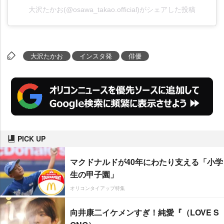
大沢たかお(@osawa_takao.official)がシェアした投稿
大沢たかお
インスタ発
俳優
PICK UP
マクドナルドが40年にわたり支える「小学
生の甲子園」
オリコンタイアップ特集
向井康二イケメンすぎ！純愛『（LOVE S