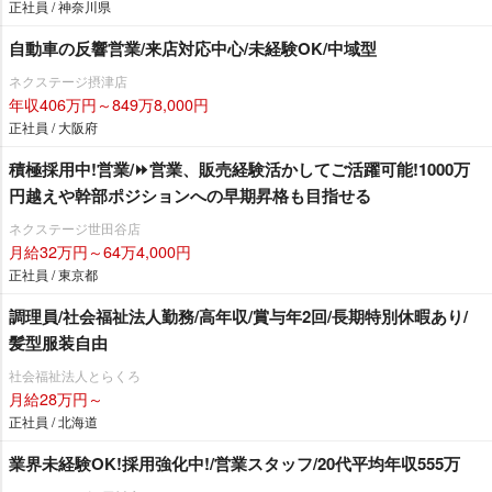
正社員 / 神奈川県
自動車の反響営業/来店対応中心/未経験OK/中域型
ネクステージ摂津店
年収406万円～849万8,000円
正社員 / 大阪府
積極採用中!営業/⏩️営業、販売経験活かしてご活躍可能!1000万
円越えや幹部ポジションへの早期昇格も目指せる
ネクステージ世田谷店
月給32万円～64万4,000円
正社員 / 東京都
調理員/社会福祉法人勤務/高年収/賞与年2回/長期特別休暇あり/
髪型服装自由
社会福祉法人とらくろ
月給28万円～
正社員 / 北海道
業界未経験OK!採用強化中!/営業スタッフ/20代平均年収555万