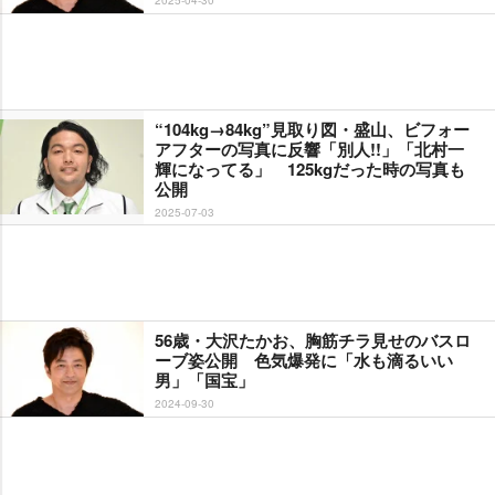
“104kg→84kg”見取り図・盛山、ビフォー
アフターの写真に反響「別人!!」「北村一
輝になってる」 125kgだった時の写真も
公開
2025-07-03
56歳・大沢たかお、胸筋チラ見せのバスロ
ーブ姿公開 色気爆発に「水も滴るいい
男」「国宝」
2024-09-30