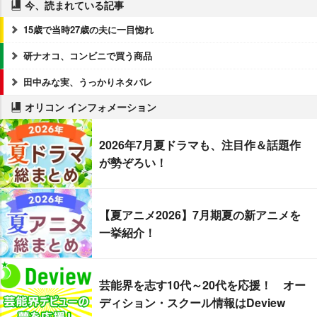
今、読まれている記事
15歳で当時27歳の夫に一目惚れ
研ナオコ、コンビニで買う商品
田中みな実、うっかりネタバレ
オリコン インフォメーション
2026年7月夏ドラマも、注目作＆話題作
が勢ぞろい！
【夏アニメ2026】7月期夏の新アニメを
一挙紹介！
芸能界を志す10代～20代を応援！ オー
ディション・スクール情報はDeview