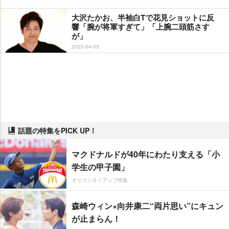
大沢たかお、半袖白Tで花見ショットに反
響「腕が将軍すぎて」「上腕二頭筋さす
が」
2025-04-05
話題の特集をPICK UP！
マクドナルドが40年にわたり支える「小
学生の甲子園」
オリコンタイアップ特集
森崎ウィン×向井康二“両片思い”にキュン
が止まらん！