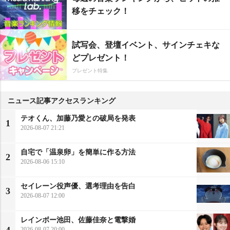
移をチェック！
試写会、登壇イベント、サインチェキな
どプレゼント！
プレゼント特集
ニュース記事アクセスランキング
テオくん、加藤乃愛との破局を発表
1
2026-08-07 21:21
自宅で「温泉卵」を簡単に作る方法
2
2026-08-06 15:10
セイレーン役声優、選考理由を告白
3
2026-08-07 12:00
レインボー池田、佐藤佳奈と電撃婚
2026-08-07 20:00