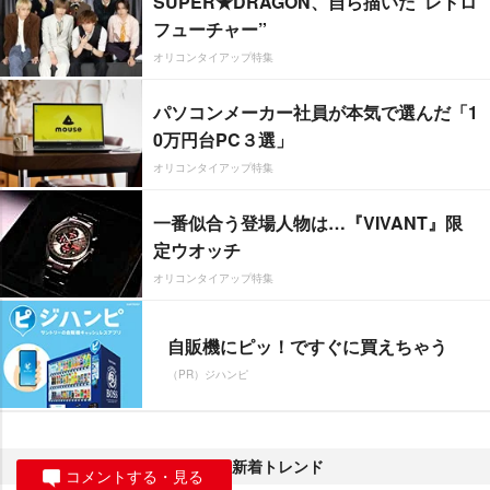
SUPER★DRAGON、自ら描いた”レトロ
フューチャー”
オリコンタイアップ特集
パソコンメーカー社員が本気で選んだ「1
0万円台PC３選」
オリコンタイアップ特集
一番似合う登場人物は…『VIVANT』限
定ウオッチ
オリコンタイアップ特集
自販機にピッ！ですぐに買えちゃう
（PR）ジハンピ
新着トレンド
コメントする・見る