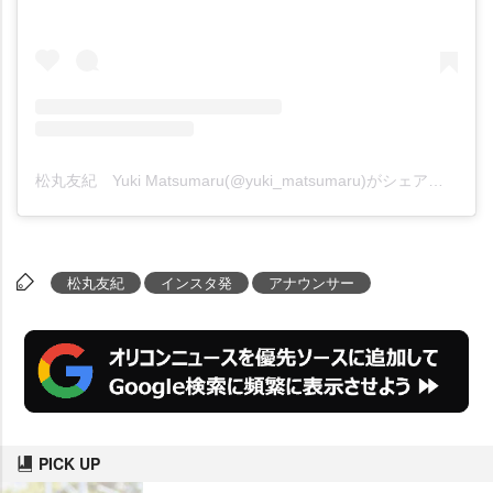
松丸友紀 Yuki Matsumaru(@yuki_matsumaru)がシェアした投稿
松丸友紀
インスタ発
アナウンサー
PICK UP