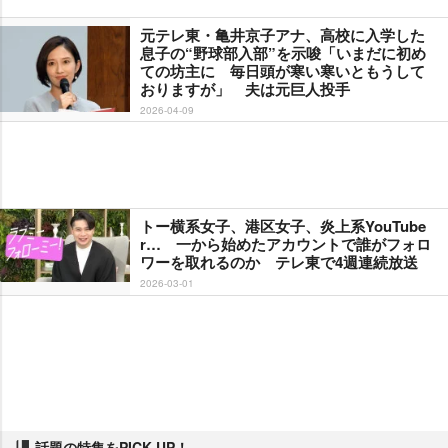
元テレ東・亀井京子アナ、高校に入学した
息子の“野球部入部”を示唆「いまだに初め
ての坊主に 毎日頭が寒い寒いともうして
おりますが」 夫は元巨人投手
2026-04-09
トー横系女子、港区女子、炎上系YouTube
r… 一から始めたアカウントで誰がフォロ
ワーを取れるのか テレ東で4週連続放送
2026-03-01
話題の特集をPICK UP！