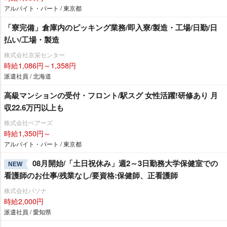
アルバイト・パート / 東京都
「寮完備」倉庫内のピッキング業務/即入寮/製造・工場/日勤/日
払い/工場・製造
株式会社京栄センター
時給1,086円～1,358円
派遣社員 / 北海道
高級マンションの受付・フロント/駅スグ 女性活躍!研修あり 月
収22.6万円以上も
株式会社ベアーズ
時給1,350円～
アルバイト・パート / 東京都
08月開始/「土日祝休み」週2～3日勤務大学保健室での
NEW
看護師のお仕事/残業なし/要資格:保健師、正看護師
株式会社パソナ
時給2,000円
派遣社員 / 愛知県