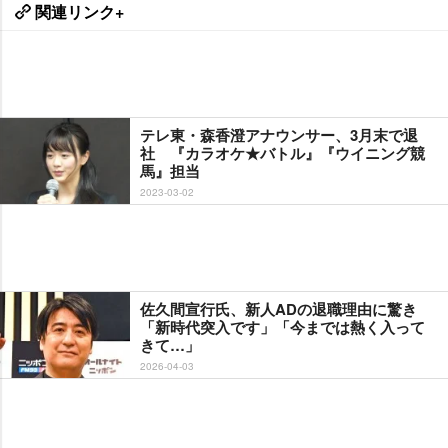
関連リンク+
テレ東・森香澄アナウンサー、3月末で退
社 『カラオケ★バトル』『ウイニング競
馬』担当
2023-03-02
佐久間宣行氏、新人ADの退職理由に驚き
「新時代突入です」「今までは熱く入って
きて…」
2026-04-03