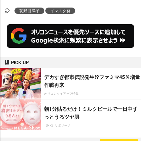
荻野目洋子
インスタ発
PICK UP
デカすぎ都市伝説発生!?ファミマ45％増量
作戦再来
オリコンタイアップ特集
朝1分貼るだけ！ミルクピールで一日中ず
っとうるツヤ肌
（PR）サボリーノ