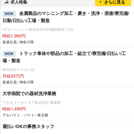
求人特集
さらに見る
金属製品のマシニング加工・磨き・洗浄・溶接/寮完備/
NEW
日勤/日払い/工場・製造
UTエージェント株式会社AGT南関東第二CU
時給1,900円
派遣社員 / 神奈川県
トラック車体や部品の加工・組立て/寮完備/日払い/工
NEW
場・製造
株式会社ライオン社
月給23万円
派遣社員 / 神奈川県
大学病院での器材洗浄業務
ワタキューセイモア株式会社 業務部
時給1,450円
アルバイト・パート / 東京都
週払いOKの事務スタッフ