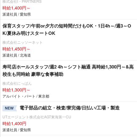
株式会社I・PARTNERS
時給1,400円～
派遣社員 / 愛知県
保育スタッフ/午前or夕方の短時間だけもOK・1日4h～/週3～O
K/夏休み明けスタートOK
株式会社ニッソーネット
時給1,450円～
派遣社員 / 北海道
寿司店ホールスタッフ/週2 4h～シフト融通 高時給1,300円～&高
校生も同時給 豪華な食事補助
株式会社にっぱん
時給1,300円～
アルバイト・パート / 東京都
電子部品の組立・検査/寮完備/日払い/工場・製造
NEW
UTエージェント株式会社AGT東海第一CU
時給1,400円
派遣社員 / 愛知県