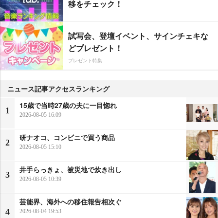
移をチェック！
試写会、登壇イベント、サインチェキな
どプレゼント！
プレゼント特集
ニュース記事アクセスランキング
15歳で当時27歳の夫に一目惚れ
1
2026-08-05 16:09
研ナオコ、コンビニで買う商品
2
2026-08-05 15:10
井手らっきょ、被災地で炊き出し
3
2026-08-05 10:39
芸能界、海外への移住報告相次ぐ
4
2026-08-04 19:53