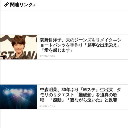
関連リンク+
荻野目洋子、夫のジーンズをリメイク→シ
ョートパンツを手作り「見事な出来栄え」
「愛を感じます」
2026-07-07
中森明菜、30年ぶり『Mステ』生出演 タ
モリのリクエスト「難破船」を迫真の歌
唱 「感動」「観ながら泣いた」と反響
2026-07-17