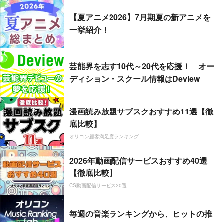
【夏アニメ2026】7月期夏の新アニメを
一挙紹介！
芸能界を志す10代～20代を応援！ オー
ディション・スクール情報はDeview
漫画読み放題サブスクおすすめ11選【徹
底比較】
オリコン顧客満足度ランキング
2026年動画配信サービスおすすめ40選
【徹底比較】
CS動画配信サービス20選
毎週の音楽ランキングから、ヒットの推