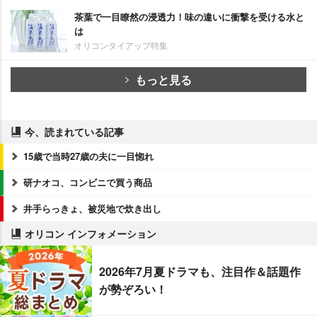
茶葉で一目瞭然の浸透力！味の違いに衝撃を受ける水と
は
オリコンタイアップ特集
もっと見る
今、読まれている記事
15歳で当時27歳の夫に一目惚れ
研ナオコ、コンビニで買う商品
井手らっきょ、被災地で炊き出し
オリコン インフォメーション
2026年7月夏ドラマも、注目作＆話題作
が勢ぞろい！