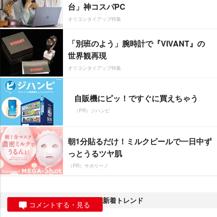
台」神コスパPC
オリコンタイアップ特集
「別班のよう」腕時計で『VIVANT』の
世界観再現
オリコンタイアップ特集
自販機にピッ！ですぐに買えちゃう
（PR）ジハンピ
朝1分貼るだけ！ミルクピールで一日中ず
っとうるツヤ肌
（PR）サボリーノ
新着トレンド
コメントする・見る