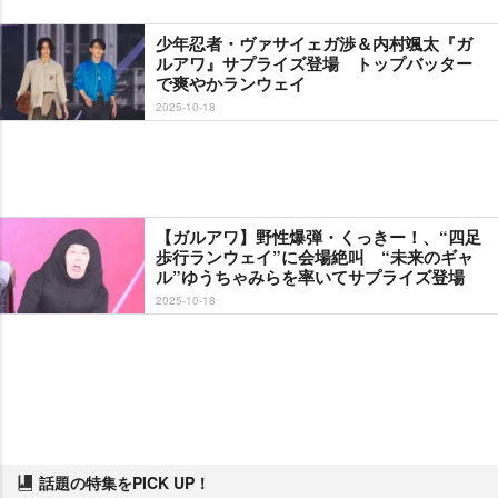
少年忍者・ヴァサイェガ渉＆内村颯太『ガ
ルアワ』サプライズ登場 トップバッター
で爽やかランウェイ
2025-10-18
【ガルアワ】野性爆弾・くっきー！、“四足
歩行ランウェイ”に会場絶叫 “未来のギャ
ル”ゆうちゃみらを率いてサプライズ登場
2025-10-18
話題の特集をPICK UP！