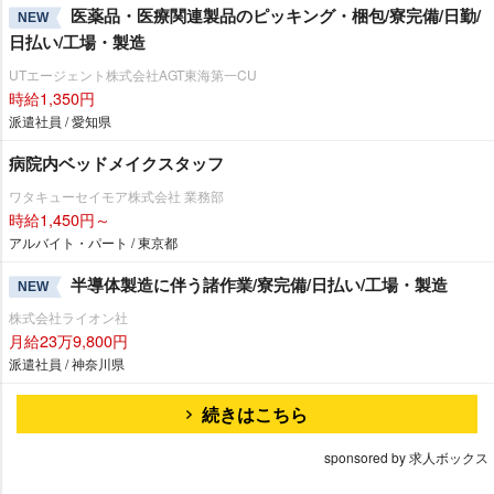
医薬品・医療関連製品のピッキング・梱包/寮完備/日勤/
NEW
日払い/工場・製造
UTエージェント株式会社AGT東海第一CU
時給1,350円
派遣社員 / 愛知県
病院内ベッドメイクスタッフ
ワタキューセイモア株式会社 業務部
時給1,450円～
アルバイト・パート / 東京都
半導体製造に伴う諸作業/寮完備/日払い/工場・製造
NEW
株式会社ライオン社
月給23万9,800円
派遣社員 / 神奈川県
続きはこちら
sponsored by 求人ボックス