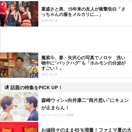
重盛さと美、15年来の友人が衝撃告白「さ
っちゃんの服をメルカリに…」
2024-09-18
魔裟斗、妻・矢沢心の写真でノロケ 洗い
物中に“バックハグ”も「ホルモンの分泌が
すごい！」
2021-12-15
話題の特集をPICK UP！
森崎ウィン×向井康二“両片思い”にキュン
が止まらん！
オリコンタイアップ特集
お値段そのまま45％増量！ファミマ夏の大