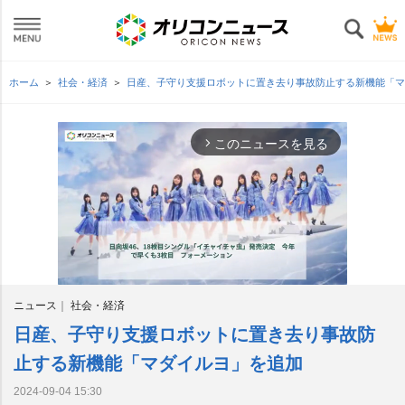
ホーム
社会・経済
日産、子守り支援ロボットに置き去り事故防止する新機能「
このニュースを見る
arrow_forward_ios
ニュース
社会・経済
日産、子守り支援ロボットに置き去り事故防
M
u
止する新機能「マダイルヨ」を追加
t
e
2024-09-04 15:30