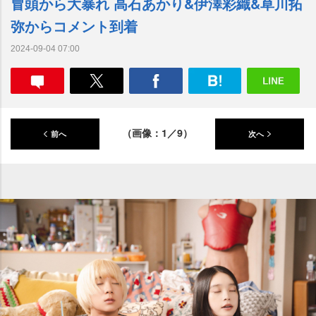
冒頭から大暴れ 高石あかり&伊澤彩織&草川拓
弥からコメント到着
2024-09-04 07:00
（画像：1／9）
前へ
次へ