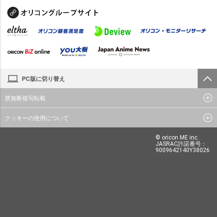
PC版に切り替え
禁無断複写転載
クッキーの使用について
© oricon ME inc.
JASRAC許諾番号：
9009642140Y38026