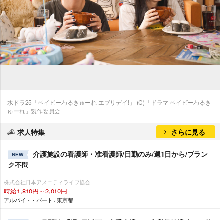
水ドラ25「ベイビーわるきゅーれ エブリデイ!」 (C)「ドラマ ベイビーわるき
ゅーれ」製作委員会
求人特集
さらに見る
介護施設の看護師・准看護師/日勤のみ/週1日から/ブラン
NEW
ク不問
株式会社日本アメニティライフ協会
時給1,810円～2,010円
アルバイト・パート / 東京都