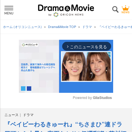
ホーム (オリコンニュース)
Drama&Movie TOP
ドラマ
『ベイビーわるきゅー
このニュースを見る
arrow_forward_ios
Powered by 
GliaStudios
M
ニュース
ドラマ
u
t
『ベイビーわるきゅーれ』“ちさまひ”連ドラ
e