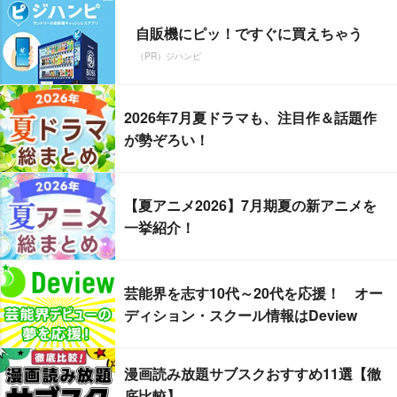
自販機にピッ！ですぐに買えちゃう
（PR）ジハンピ
2026年7月夏ドラマも、注目作＆話題作
が勢ぞろい！
【夏アニメ2026】7月期夏の新アニメを
一挙紹介！
芸能界を志す10代～20代を応援！ オー
ディション・スクール情報はDeview
漫画読み放題サブスクおすすめ11選【徹
底比較】