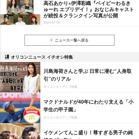
高石あかり×伊澤彩織『ベイビーわるき
ゅーれ エブリデイ！』おなじみキャスト
が続投＆クランクイン写真が公開
2024-07-05
ニュース一覧へ戻る
オリコンニュース イチオシ特集
川島海荷さんと学ぶ 日常に潜む“人身取
引”のリアル
オリコンタイアップ特集
マクドナルドが40年にわたり支える「小
学生の甲子園」
オリコンタイアップ特集
イケメンてんこ盛り！尊すぎる男子の純