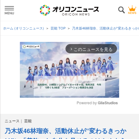
ホーム (オリコンニュース)
芸能 TOP
乃木坂46林瑠奈、活動休止が“変わるきっ
このニュースを見る
arrow_forward_ios
Powered by 
GliaStudios
M
ニュース
芸能
u
t
乃木坂46林瑠奈、活動休止が“変わるきっか
e