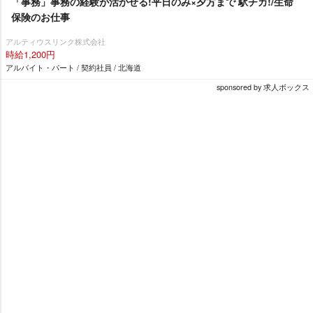
「事務」事務の経験が活かせる!平日のみ×夕方まで 駅チカ!/生命
保険のお仕事
アルティウスリンク株式会社
時給1,200円
アルバイト・パート / 契約社員 / 北海道
sponsored by 求人ボックス