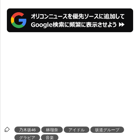
乃木坂46
林瑠奈
アイドル
坂道グループ
グラビア
音楽