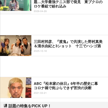
題…大学最強テニス部で発見 東ブクロの
ロケ番組で紛れ込み
2026-04-26
三田村邦彦、『渡鬼』で共演した野村真美
＆清水由紀と3ショット 十三でハシゴ酒
2025-10-18
ABC『松本家の休日』6年半の歴史に幕
コロナ禍で街ぶらできず苦渋の決断
2021-02-21
話題の特集をPICK UP！