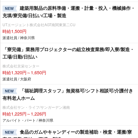
建築用製品の原料準備・運搬・計量・投入・機械操作・
NEW
充填/寮完備/日払い/工場・製造
UTエージェント株式会社AGT南関東第二CU
時給1,500円
派遣社員 / 神奈川県
「寮完備」業務用プロジェクターの組立検査業務/即入寮/製造・
工場/日勤/日払い
株式会社京栄センター
時給1,320円～1,650円
派遣社員 / 大阪府
「福祉調理スタッフ」無資格可/シフト相談可/介護付き
NEW
有料老人ホーム
株式会社サン・ライフ/サンガーデン湘南
時給1,225円～1,226円
アルバイト・パート / 神奈川県
食品のガムやキャンディーの製造補助・検査・運搬/寮
NEW