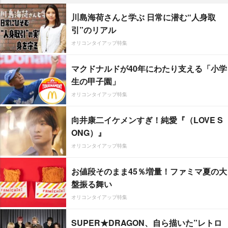
川島海荷さんと学ぶ 日常に潜む“人身取
引”のリアル
オリコンタイアップ特集
マクドナルドが40年にわたり支える「小学
生の甲子園」
オリコンタイアップ特集
向井康二イケメンすぎ！純愛『（LOVE S
ONG）』
オリコンタイアップ特集
お値段そのまま45％増量！ファミマ夏の大
盤振る舞い
オリコンタイアップ特集
SUPER★DRAGON、自ら描いた”レトロ