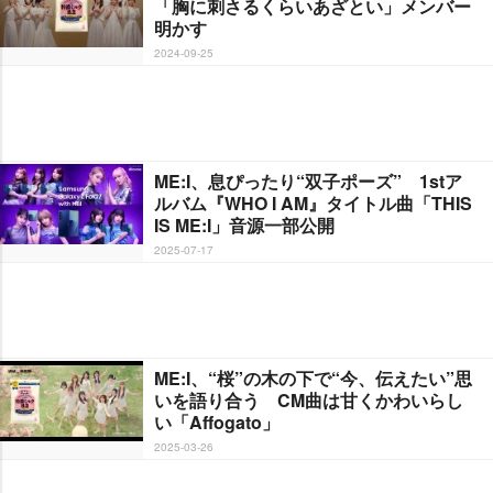
「胸に刺さるくらいあざとい」メンバー
明かす
2024-09-25
ME:I、息ぴったり“双子ポーズ” 1stア
ルバム『WHO I AM』タイトル曲「THIS
IS ME:I」音源一部公開
2025-07-17
ME:I、“桜”の木の下で“今、伝えたい”思
いを語り合う CM曲は甘くかわいらし
い「Affogato」
2025-03-26