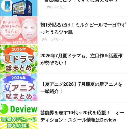
（PR）ジハンピ
朝1分貼るだけ！ミルクピールで一日中ず
っとうるツヤ肌
（PR）サボリーノ
2026年7月夏ドラマも、注目作＆話題作
が勢ぞろい！
【夏アニメ2026】7月期夏の新アニメを
一挙紹介！
芸能界を志す10代～20代を応援！ オー
ディション・スクール情報はDeview