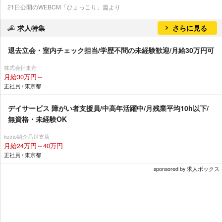
21日公開のWEBCM「ひょっこり」篇より
求人特集
さらに見る
退去立会・室内チェック担当/学歴不問の未経験歓迎/月給30万円可
株式会社東舟
月給30万円～
正社員 / 東京都
デイサービス 障がい者支援員/中高年活躍中/月残業平均10h以下/
無資格・未経験OK
kotrio紹介品川支店
月給24万円～40万円
正社員 / 東京都
sponsored by 求人ボックス