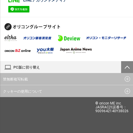
PC版に切り替え
禁無断複写転載
クッキーの使用について
© oricon ME inc.
JASRAC許諾番号：
9009642140Y38026