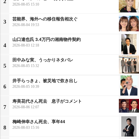
2
2026-08-05 15:10
芸能界、海外への移住報告相次ぐ
3
2026-08-04 19:53
山口達也氏 3.4万円の湘南物件契約
4
2026-08-03 12:18
田中みな実、うっかりネタバレ
5
2026-08-05 15:32
井手らっきょ、被災地で炊き出し
6
2026-08-05 10:39
寿美花代さん死去 息子がコメント
7
2026-08-06 12:07
梅崎伸幸さん死去、享年44
8
2026-08-03 15:16