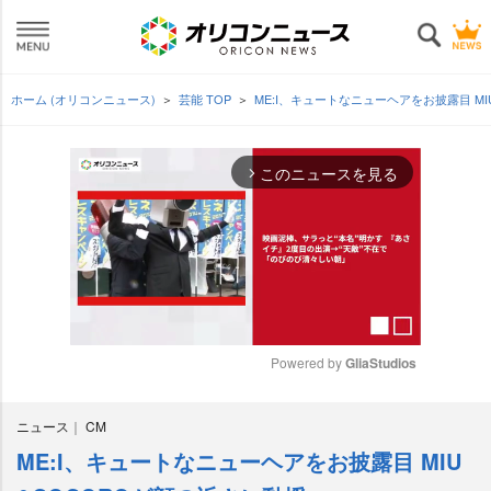
ホーム (オリコンニュース)
芸能 TOP
ME:I、キュートなニューヘアをお披露目 M
このニュースを見る
arrow_forward_ios
Powered by 
GliaStudios
M
ニュース
CM
u
t
ME:I、キュートなニューヘアをお披露目 MIU
e