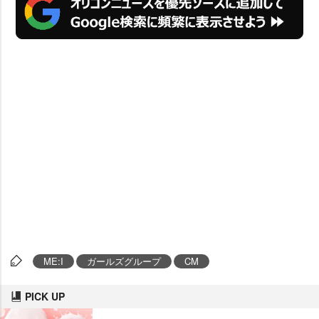
ME:I
ガールズグループ
CM
PICK UP