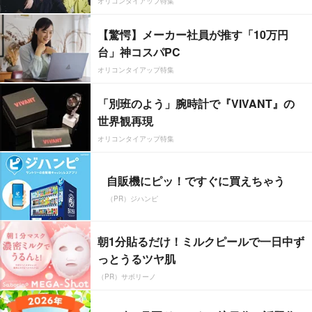
オリコンタイアップ特集
【驚愕】メーカー社員が推す「10万円
台」神コスパPC
オリコンタイアップ特集
「別班のよう」腕時計で『VIVANT』の
世界観再現
オリコンタイアップ特集
自販機にピッ！ですぐに買えちゃう
（PR）ジハンピ
朝1分貼るだけ！ミルクピールで一日中ず
っとうるツヤ肌
（PR）サボリーノ