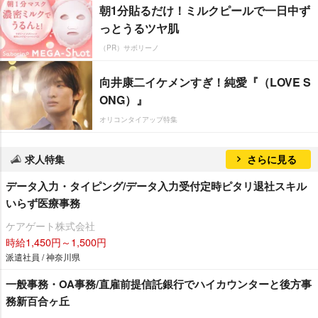
朝1分貼るだけ！ミルクピールで一日中ず
っとうるツヤ肌
（PR）サボリーノ
向井康二イケメンすぎ！純愛『（LOVE S
ONG）』
オリコンタイアップ特集
求人特集
さらに見る
データ入力・タイピング/データ入力受付定時ピタリ退社スキル
いらず医療事務
ケアゲート株式会社
時給1,450円～1,500円
派遣社員 / 神奈川県
一般事務・OA事務/直雇前提信託銀行でハイカウンターと後方事
務新百合ヶ丘