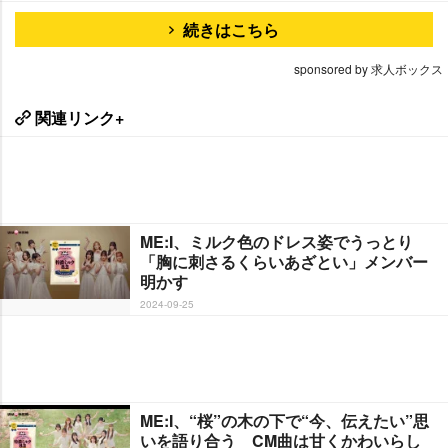
続きはこちら
sponsored by 求人ボックス
関連リンク+
ME:I、ミルク色のドレス姿でうっとり
「胸に刺さるくらいあざとい」メンバー
明かす
2024-09-25
ME:I、“桜”の木の下で“今、伝えたい”思
いを語り合う CM曲は甘くかわいらし