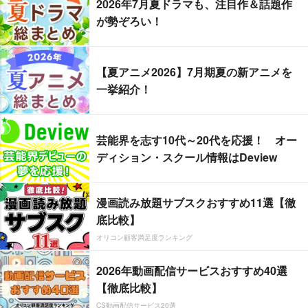
2026年7月夏ドラマも、注目作＆話題作
が勢ぞろい！
【夏アニメ2026】7月期夏の新アニメを
一挙紹介！
芸能界を志す10代～20代を応援！ オー
ディション・スクール情報はDeview
漫画読み放題サブスクおすすめ11選【徹
底比較】
オリコン顧客満足度ランキング
2026年動画配信サービスおすすめ40選
【徹底比較】
CS動画配信サービス20選