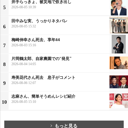
井手らっきょ、被災地で炊き出し
5
2026-08-05 10:39
田中みな実、うっかりネタバレ
6
2026-08-05 15:32
梅崎伸幸さん死去、享年44
7
2026-08-03 15:16
片岡鶴太郎、自家農園での“発見”
8
2026-08-04 14:05
寿美花代さん死去 息子がコメント
9
2026-08-06 12:07
志麻さん、簡単そうめんレシピ紹介
10
2026-08-05 15:10
もっと見る