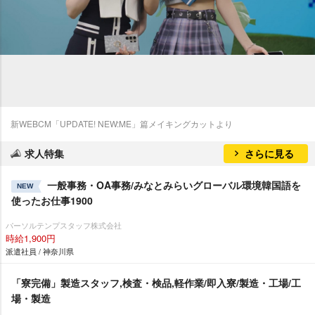
新WEBCM「UPDATE! NEW:ME」篇メイキングカットより
求人特集
さらに見る
一般事務・OA事務/みなとみらいグローバル環境韓国語を
NEW
使ったお仕事1900
パーソルテンプスタッフ株式会社
時給1,900円
派遣社員 / 神奈川県
「寮完備」製造スタッフ,検査・検品,軽作業/即入寮/製造・工場/工
場・製造