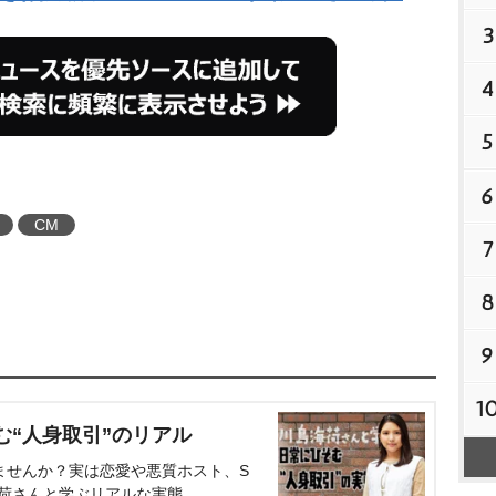
3
4
5
6
CM
7
8
9
1
む“人身取引”のリアル
ませんか？実は恋愛や悪質ホスト、S
海荷さんと学ぶリアルな実態。