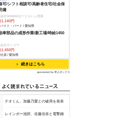
格可/シフト相談可/高齢者住宅/社会保
完備
会社reliable/はーとらいふ堂坂
1,140円
バイト・パート / 愛知県
動車部品の成形作業/新工場/時給1450
式会社サンコウ
1,450円
社員 / 愛知県
続きはこちら
sponsored by 求人ボックス
テオくん、加藤乃愛との破局を発表
レインボー池田、佐藤佳奈と電撃婚