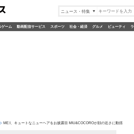
ニュース・特集
&ゲーム
動画配信サービス
スポーツ
社会・経済
グルメ
ビューティ
ラ
ME:I、キュートなニューヘアをお披露目 MIU&COCOROが顔の近さに動揺