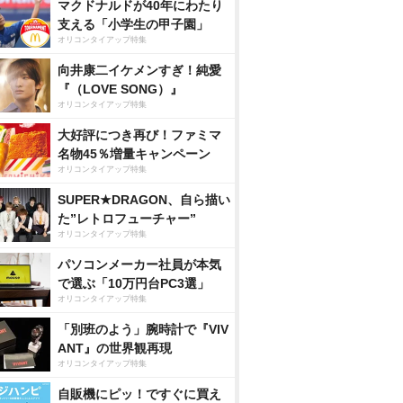
マクドナルドが40年にわたり
支える「小学生の甲子園」
オリコンタイアップ特集
向井康二イケメンすぎ！純愛
『（LOVE SONG）』
オリコンタイアップ特集
大好評につき再び！ファミマ
名物45％増量キャンペーン
オリコンタイアップ特集
SUPER★DRAGON、自ら描い
た”レトロフューチャー”
オリコンタイアップ特集
パソコンメーカー社員が本気
で選ぶ「10万円台PC3選」
オリコンタイアップ特集
「別班のよう」腕時計で『VIV
ANT』の世界観再現
オリコンタイアップ特集
自販機にピッ！ですぐに買え