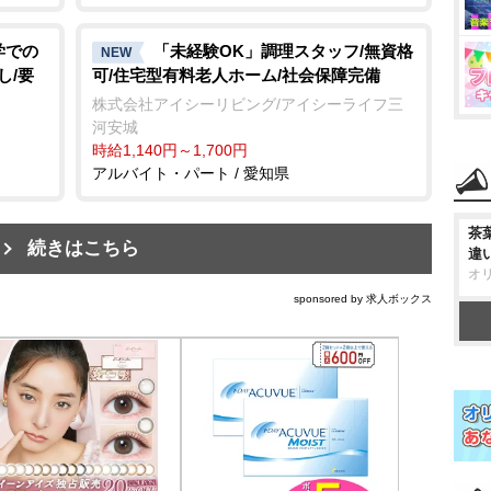
学での
「未経験OK」調理スタッフ/無資格
NEW
し/要
可/住宅型有料老人ホーム/社会保障完備
株式会社アイシーリビング/アイシーライフ三
河安城
時給1,140円～1,700円
アルバイト・パート / 愛知県
茶
続きはこちら
違
オ
sponsored by 求人ボックス