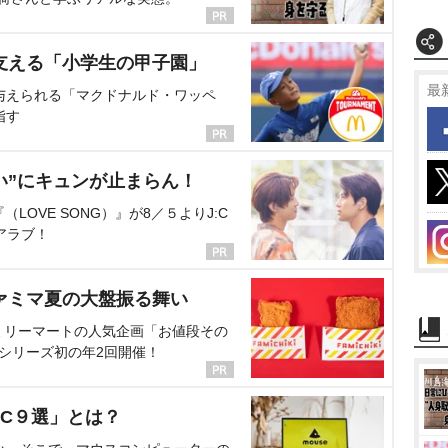
支える「小学生の甲子園」
最
与えられる「マクドナルド・ワッペ
指す
い”にキュンが止まらん！
OVE SONG）』が8／５よりJ:C
アラブ！
ァミマ夏の大盤振る舞い
ミリーマートの人気企画「お値段その
、シリーズ初の年2回開催！
C９選」とは？