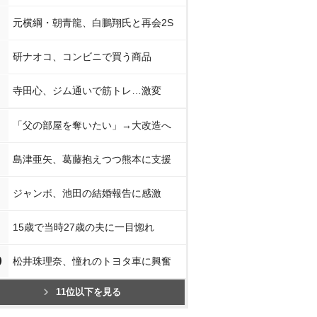
元横綱・朝青龍、白鵬翔氏と再会2S
研ナオコ、コンビニで買う商品
寺田心、ジム通いで筋トレ…激変
「父の部屋を奪いたい」→大改造へ
島津亜矢、葛藤抱えつつ熊本に支援
ジャンボ、池田の結婚報告に感激
15歳で当時27歳の夫に一目惚れ
0
松井珠理奈、憧れのトヨタ車に興奮
11位以下を見る