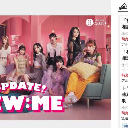
「
相
株式
時給
アル
「
相
株
ヴ
時給
アル
ト
未
制
株
時給
派遣
N