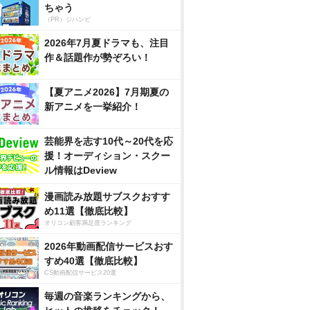
ちゃう
（PR）ジハンピ
2026年7月夏ドラマも、注目
作＆話題作が勢ぞろい！
【夏アニメ2026】7月期夏の
新アニメを一挙紹介！
芸能界を志す10代～20代を応
援！オーディション・スクー
ル情報はDeview
漫画読み放題サブスクおすす
め11選【徹底比較】
オリコン顧客満足度ランキング
2026年動画配信サービスおす
すめ40選【徹底比較】
CS動画配信サービス20選
毎週の音楽ランキングから、