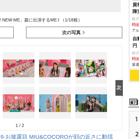
資
障
株式
! NEW:ME」篇に出演するME:I （1/18枚）
時給
アル
次の写真
自
円
株
時給
派遣
1
1 / 2
2
をお披露目 MIU&COCOROが顔の近さに動揺