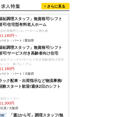
さらに見る
福祉調理スタッフ」無資格可/シフト
談可/住宅型有料老人ホーム
会社角亀甲/シルバーホーム神の倉
1,140円～
バイト・パート / 愛知県
福祉調理スタッフ」無資格可/シフト
談可/サービス付き高齢者向け住宅
式会社フォンタナ/サービス付き高齢者向け住宅
ィレッジ・泉プレミアム
1,180円
バイト・パート / 大阪府
ラック配車・出荷指示など物流事務/
経験スタート歓迎!週休2日のシフト
式会社トーコー
1,300円
社員 / 大阪府
「週1から可」調理スタッフ/無
EW