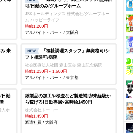
可/日勤のみ/グループホーム
JSKホールディングス 株式会社/グループホー
ム ハッピーライフ
時給1,200円
アルバイト・パート / 大阪府
み 未
「福祉調理スタッフ」無資格可/シ
NEW
フト相談可/病院
社会医療法人社団 森山医会 森山記念病院
時給1,230円～1,500円
アルバイト・パート / 東京都
/日勤
紙製品の加工や検査など製造補助/未経験か
備
ら稼げる!日勤専属×高時給1450円
老人ホ
株式会社トーコー
時給1,450円
派遣社員 / 大阪府