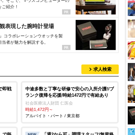
い。そこで、マウスコンピューターの
をご紹介！
界観表現した腕時計登場
NT』コラボレーションウオッチを製
担当者が魅力を解説する。
求人検索
で即戦
中途多数と丁寧な研修で安心の入所介護!/ブ
ランク復帰を応援/時給1472円で有給あり
社会医療法人財団 仁医会
時給1,472円～
アルバイト・パート / 東京都
しで毎
「週2から可」調理スタッフ/無資格
NEW