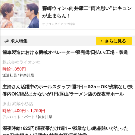
森崎ウィン×向井康二“両片思い”にキュン
が止まらん！
オリコンタイアップ特集
求人特集
さらに見る
歯車製造における機械オペレーター/寮完備/日払い/工場・製造
株式会社ライオン社
時給1,350円
派遣社員 / 神奈川県
主婦さん活躍中のホールスタッフ!週2日～&3h～OK/残業なし/扶
養内OK/絶品まかないが1円/豚山/ラーメン店の深夜帯ホール
豚山 武蔵小杉店
時給1,400円～1,750円
アルバイト・パート / 神奈川県
深夜時給1625円!深夜帯だけ!週1～/残業なし/絶品賄いがたった