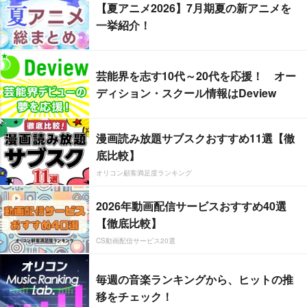
【夏アニメ2026】7月期夏の新アニメを
一挙紹介！
芸能界を志す10代～20代を応援！ オー
ディション・スクール情報はDeview
漫画読み放題サブスクおすすめ11選【徹
底比較】
オリコン顧客満足度ランキング
2026年動画配信サービスおすすめ40選
【徹底比較】
CS動画配信サービス20選
毎週の音楽ランキングから、ヒットの推
移をチェック！