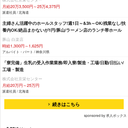
月給20万3,500円～25万4,375円
派遣社員 / 北海道
主婦さん活躍中のホールスタッフ!週1日～&3h～OK/残業なし/扶
養内OK/絶品まかないが1円/豚山/ラーメン店のランチ帯ホール
豚山 白楽店
時給1,300円～1,625円
アルバイト・パート / 神奈川県
「寮完備」生乳の受入作業業務/即入寮/製造・工場/日勤/日払い/
工場・製造
株式会社京栄センター
月給20万円～25万円
派遣社員 / 北海道
続きはこちら
sponsored by 求人ボックス