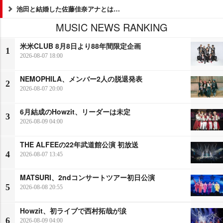
池田と結婚した佐藤佳奈アナとは…
MUSIC NEWS RANKING
米米CLUB 8月8日より88年間限定企画
1
2026-08-07 18:00
NEMOPHILA、メンバー2人の脱退発表
2
2026-08-07 20:00
6月結成のHowzit、リーダーは未定
3
2026-08-09 04:00
THE ALFEEの22年武道館公演 初放送
4
2026-08-07 13:45
MATSURI、2ndコンサートツアー初日公演
5
2026-08-08 20:55
Howzit、初ライブで西村拓哉が涙
6
2026-08-09 04:00