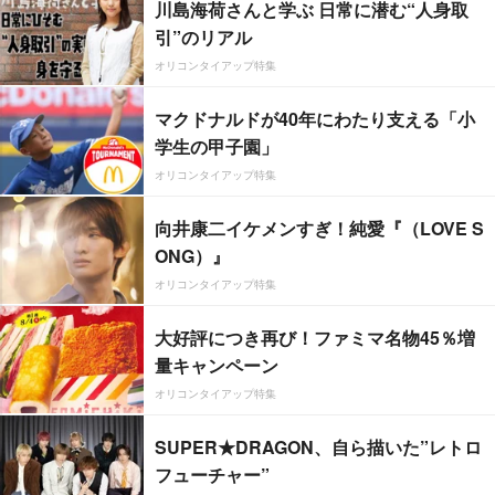
川島海荷さんと学ぶ 日常に潜む“人身取
引”のリアル
オリコンタイアップ特集
マクドナルドが40年にわたり支える「小
学生の甲子園」
オリコンタイアップ特集
向井康二イケメンすぎ！純愛『（LOVE S
ONG）』
オリコンタイアップ特集
大好評につき再び！ファミマ名物45％増
量キャンペーン
オリコンタイアップ特集
SUPER★DRAGON、自ら描いた”レトロ
フューチャー”