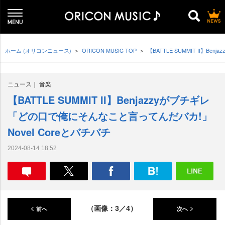
ホーム (オリコンニュース)
ORICON MUSIC TOP
【BATTLE SUMMIT II】
ニュース
音楽
【BATTLE SUMMIT II】Benjazzyがブチギレ
「どの口で俺にそんなこと言ってんだバカ!」
Novel Coreとバチバチ
2024-08-14 18:52
（画像：3／4）
前へ
次へ