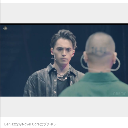
BenjazzyがNovel Coreにブチギレ