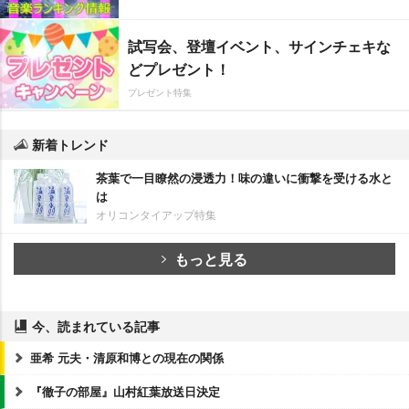
試写会、登壇イベント、サインチェキな
どプレゼント！
プレゼント特集
新着トレンド
茶葉で一目瞭然の浸透力！味の違いに衝撃を受ける水と
は
オリコンタイアップ特集
もっと見る
今、読まれている記事
亜希 元夫・清原和博との現在の関係
『徹子の部屋』山村紅葉放送日決定