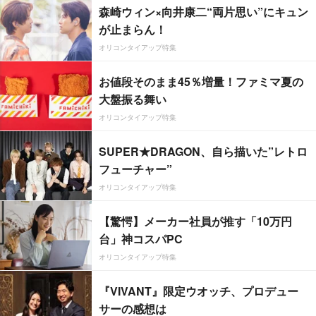
森崎ウィン×向井康二“両片思い”にキュン
が止まらん！
オリコンタイアップ特集
お値段そのまま45％増量！ファミマ夏の
大盤振る舞い
オリコンタイアップ特集
SUPER★DRAGON、自ら描いた”レトロ
フューチャー”
オリコンタイアップ特集
【驚愕】メーカー社員が推す「10万円
台」神コスパPC
オリコンタイアップ特集
『VIVANT』限定ウオッチ、プロデュー
サーの感想は