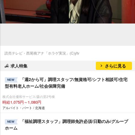
読売テレビ・西尾桃アナ「ホラゲ実況」(C)ytv
求人特集
さらに見る
「週2から可」調理スタッフ/無資格可/シフト相談可/住宅
NEW
型有料老人ホーム/社会保障完備
株式会社優和サービス/森の里2号棟
時給1,075円～1,080円
アルバイト・パート / 北海道
「福祉調理スタッフ」調理師免許必須/日勤のみ/グループ
NEW
ホーム