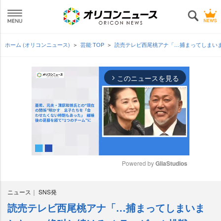
ホーム (オリコンニュース)
芸能 TOP
読売テレビ西尾桃アナ「…捕まってしまい
このニュースを見る
arrow_forward_ios
Powered by 
GliaStudios
M
ニュース
SNS発
u
t
読売テレビ西尾桃アナ「…捕まってしまいま
e