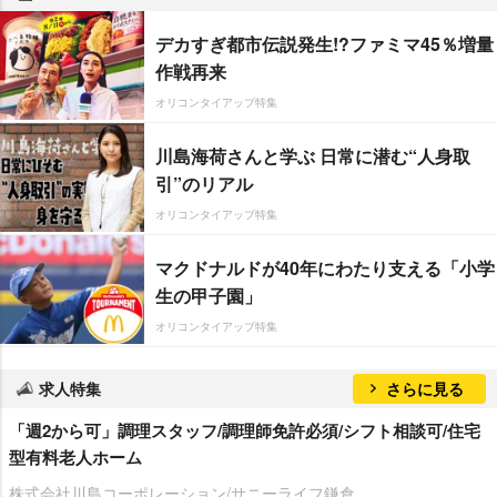
デカすぎ都市伝説発生!?ファミマ45％増量
作戦再来
オリコンタイアップ特集
川島海荷さんと学ぶ 日常に潜む“人身取
引”のリアル
オリコンタイアップ特集
マクドナルドが40年にわたり支える「小学
生の甲子園」
オリコンタイアップ特集
求人特集
さらに見る
「週2から可」調理スタッフ/調理師免許必須/シフト相談可/住宅
型有料老人ホーム
株式会社川島コーポレーション/サニーライフ鎌倉