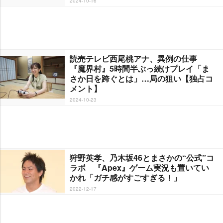
2024-10-16
読売テレビ西尾桃アナ、異例の仕事
『魔界村』5時間半ぶっ続けプレイ「ま
さか日を跨ぐとは」…局の狙い【独占コ
メント】
2024-10-23
狩野英孝、乃木坂46とまさかの“公式”コ
ラボ 『Apex』ゲーム実況も置いてい
かれ「ガチ感がすごすぎる！」
2022-12-17