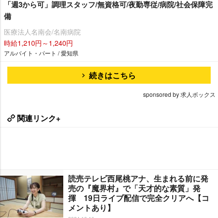
「週3から可」調理スタッフ/無資格可/夜勤専従/病院/社会保障完
備
医療法人名南会/名南病院
時給1,210円～1,240円
アルバイト・パート / 愛知県
続きはこちら
sponsored by 求人ボックス
関連リンク+
読売テレビ西尾桃アナ、生まれる前に発
売の『魔界村』で「天才的な素質」発
揮 19日ライブ配信で完全クリアへ【コ
メントあり】