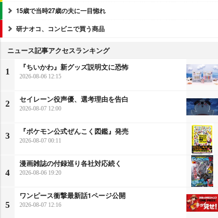
15歳で当時27歳の夫に一目惚れ
研ナオコ、コンビニで買う商品
ニュース記事アクセスランキング
『ちいかわ』新グッズ説明文に恐怖
1
2026-08-06 12:15
セイレーン役声優、選考理由を告白
2
2026-08-07 12:00
『ポケモン公式ぜんこく図鑑』発売
3
2026-08-07 00:11
漫画雑誌の付録巡り各社対応続く
4
2026-08-06 19:20
ワンピース衝撃最新話1ページ公開
5
2026-08-07 12:16