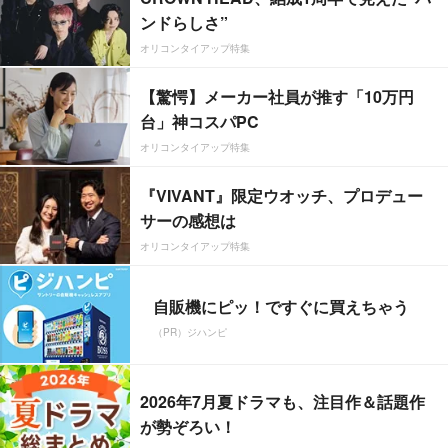
ンドらしさ”
オリコンタイアップ特集
【驚愕】メーカー社員が推す「10万円
台」神コスパPC
オリコンタイアップ特集
『VIVANT』限定ウオッチ、プロデュー
サーの感想は
オリコンタイアップ特集
自販機にピッ！ですぐに買えちゃう
（PR）ジハンピ
2026年7月夏ドラマも、注目作＆話題作
が勢ぞろい！