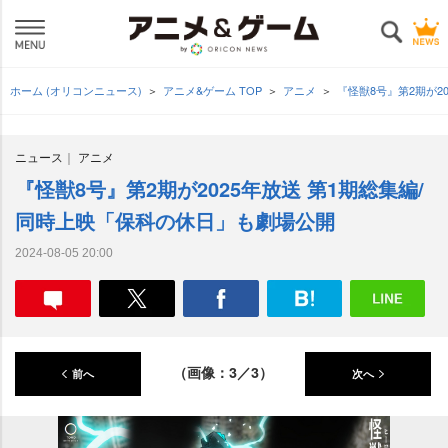
ホーム (オリコンニュース)
アニメ&ゲーム TOP
アニメ
『怪獣8号』第2期が2
ニュース
アニメ
『怪獣8号』第2期が2025年放送 第1期総集編/
同時上映「保科の休日」も劇場公開
2024-08-05 20:00
（画像：3／3）
前へ
次へ