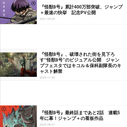
『怪獣8号』累計400万部突破、ジャンプ
＋最速の快挙 記念PV公開
2021-09-03
『怪獣8号』、破壊された街を見下ろ
す“怪獣8号”のビジュアル公開 ジャン
プフェスタではキコル＆保科副隊長のキ
ャスト解禁
2023-11-30
『怪獣8号』最終話まであと2話 連載5
年に幕！ジャンプ＋の看板作品
2025-06-07