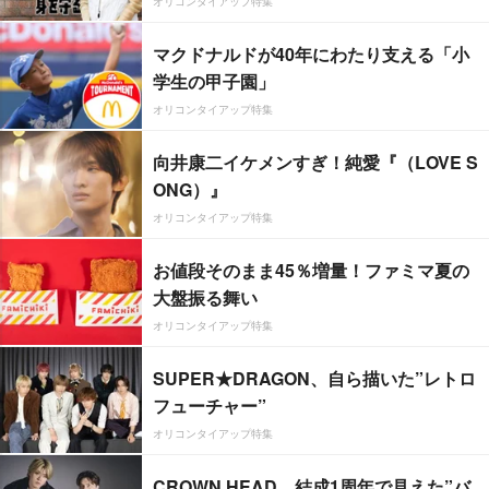
オリコンタイアップ特集
マクドナルドが40年にわたり支える「小
学生の甲子園」
オリコンタイアップ特集
向井康二イケメンすぎ！純愛『（LOVE S
ONG）』
オリコンタイアップ特集
お値段そのまま45％増量！ファミマ夏の
大盤振る舞い
オリコンタイアップ特集
SUPER★DRAGON、自ら描いた”レトロ
フューチャー”
オリコンタイアップ特集
CROWN HEAD、結成1周年で見えた”バ