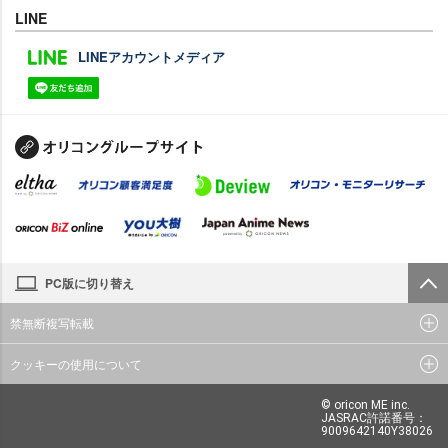
LINE
LINEアカウントメディア
PC版に切り替え
禁無断複写転載
クッキーの使用について
© oricon ME inc.
JASRAC許諾番号：
9009642140Y38026