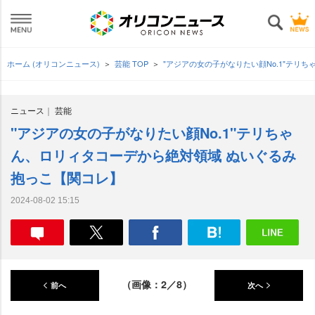
ホーム (オリコンニュース)
芸能 TOP
"アジアの女の子がなりたい顔No.1"テリ
ニュース
芸能
"アジアの女の子がなりたい顔No.1"テリちゃ
ん、ロリィタコーデから絶対領域 ぬいぐるみ
抱っこ【関コレ】
2024-08-02 15:15
（画像：2／8）
前へ
次へ