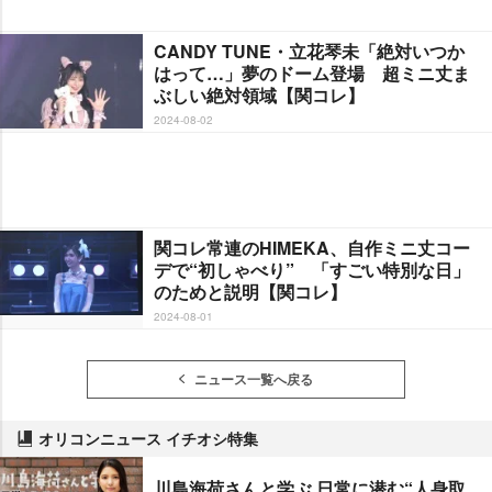
CANDY TUNE・立花琴未「絶対いつか
はって…」夢のドーム登場 超ミニ丈ま
ぶしい絶対領域【関コレ】
2024-08-02
関コレ常連のHIMEKA、自作ミニ丈コー
デで“初しゃべり” 「すごい特別な日」
のためと説明【関コレ】
2024-08-01
ニュース一覧へ戻る
オリコンニュース イチオシ特集
川島海荷さんと学ぶ 日常に潜む“人身取