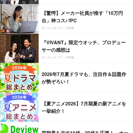
【驚愕】メーカー社員が推す「10万円
台」神コスパPC
オリコンタイアップ特集
『VIVANT』限定ウオッチ、プロデュー
サーの感想は
オリコンタイアップ特集
2026年7月夏ドラマも、注目作＆話題作
が勢ぞろい！
【夏アニメ2026】7月期夏の新アニメを
一挙紹介！
芸能界を志す10代～20代を応援！ オー