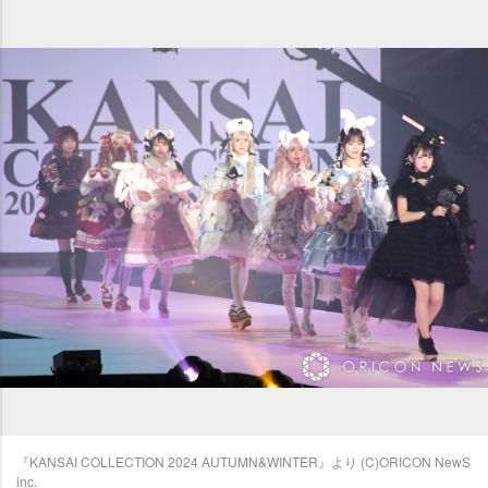
『KANSAI COLLECTION 2024 AUTUMN&WINTER』より (C)ORICON NewS
inc.