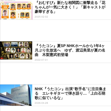
『おむすび』新たな相関図に衝撃走る「花
ちゃんが一気に大きく！」「新キャストが
豪華すぎる」
2025-02-02
『うたコン』夏SP NHKホールから1年4ヶ
月ぶり生放送へ ゆず、渡辺美里が夏の名
曲 木梨憲武初登場
2022-07-01
NHK『うたコン』出演“歌手名”に注目集ま
る エレキギターで弾き語り…「上白石萌
歌に似ているな」
2026-04-28