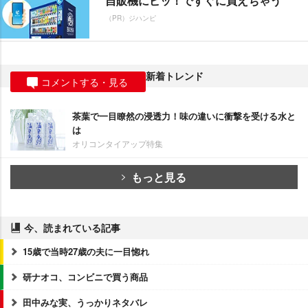
自販機にピッ！ですぐに買えちゃう
（PR）ジハンピ
新着トレンド
コメントする・見る
茶葉で一目瞭然の浸透力！味の違いに衝撃を受ける水と
は
オリコンタイアップ特集
もっと見る
今、読まれている記事
15歳で当時27歳の夫に一目惚れ
研ナオコ、コンビニで買う商品
田中みな実、うっかりネタバレ