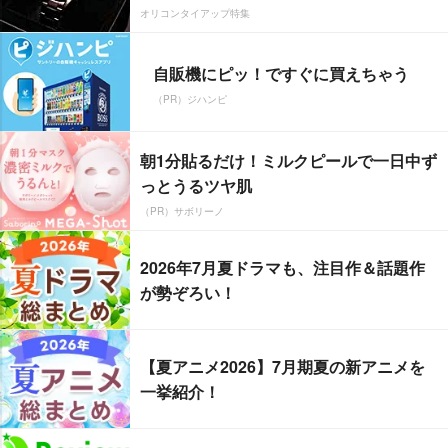
オリコンタイアップ特集
自販機にピッ！ですぐに買えちゃう
（PR）ジハンピ
朝1分貼るだけ！ミルクピールで一日中ず
っとうるツヤ肌
（PR）サボリーノ
2026年7月夏ドラマも、注目作＆話題作
が勢ぞろい！
【夏アニメ2026】7月期夏の新アニメを
一挙紹介！