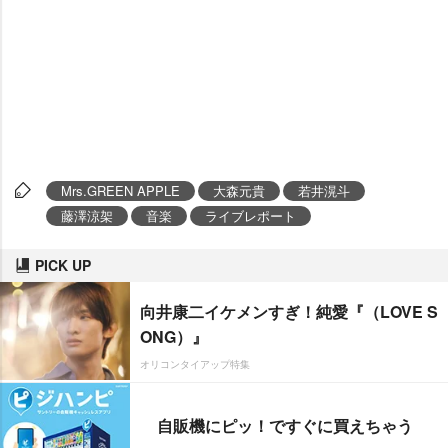
Mrs.GREEN APPLE
大森元貴
若井滉斗
藤澤涼架
音楽
ライブレポート
PICK UP
向井康二イケメンすぎ！純愛『（LOVE S
ONG）』
オリコンタイアップ特集
自販機にピッ！ですぐに買えちゃう