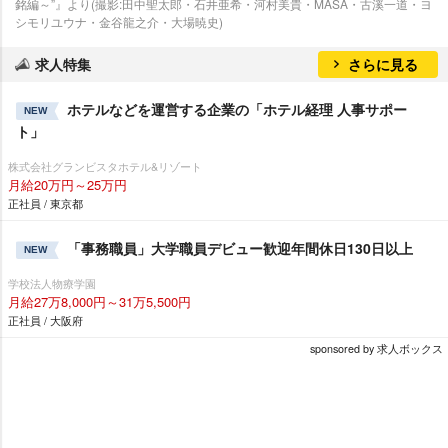
銘編～”』より(撮影:田中聖太郎・石井亜希・河村美貴・MASA・古溪一道・ヨ
シモリユウナ・金谷龍之介・大場暁史)
求人特集
さらに見る
ホテルなどを運営する企業の「ホテル経理 人事サポー
NEW
ト」
株式会社グランビスタホテル&リゾート
月給20万円～25万円
正社員 / 東京都
「事務職員」大学職員デビュー歓迎年間休日130日以上
NEW
学校法人物療学園
月給27万8,000円～31万5,500円
正社員 / 大阪府
sponsored by 求人ボックス