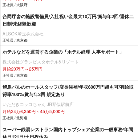
正社員 / 大阪府
合同庁舎の施設警備員/入社祝い金最大10万円/賞与年2回/週休二
日制/未経験歓迎
ALSOK埼玉株式会社
正社員 / 東京都
ホテルなどを運営する企業の「ホテル経理 人事サポート」
株式会社グランビスタホテル&リゾート
月給20万円～25万円
正社員 / 東京都
焼鳥バルのホールスタッフ/店長候補/年収600万円超も可/有給取
得率100%/賞与年3回 規定あり
いただきコッコちゃん JR琴似駅前店
月給34万6,350円～45万5,000円
正社員 / 北海道
スーパー銭湯レストラン国内トップシェア企業の一般事務/年間
休日121日/土日祝休み