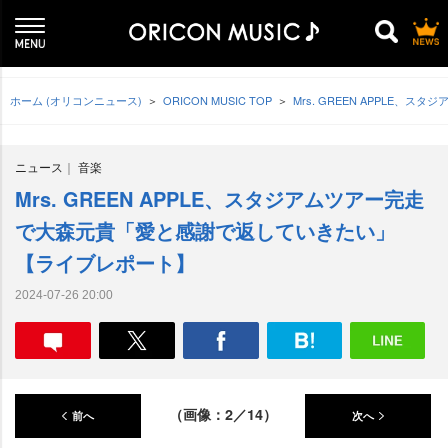
ホーム (オリコンニュース)
ORICON MUSIC TOP
Mrs. GREEN APPL
ニュース
音楽
Mrs. GREEN APPLE、スタジアムツアー完走
で大森元貴「愛と感謝で返していきたい」
【ライブレポート】
2024-07-26 20:00
（画像：2／14）
前へ
次へ