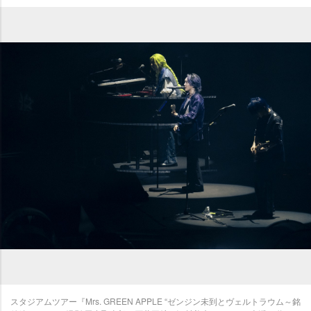
スタジアムツアー『Mrs. GREEN APPLE “ゼンジン未到とヴェルトラウム～銘