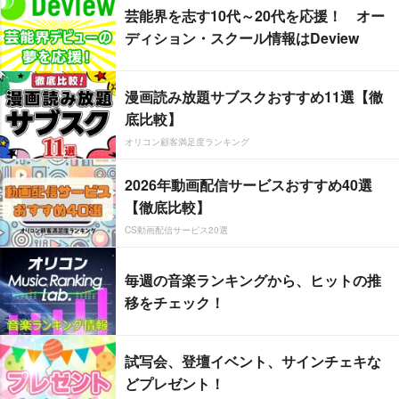
芸能界を志す10代～20代を応援！ オー
ディション・スクール情報はDeview
漫画読み放題サブスクおすすめ11選【徹
底比較】
オリコン顧客満足度ランキング
2026年動画配信サービスおすすめ40選
【徹底比較】
CS動画配信サービス20選
毎週の音楽ランキングから、ヒットの推
移をチェック！
試写会、登壇イベント、サインチェキな
どプレゼント！