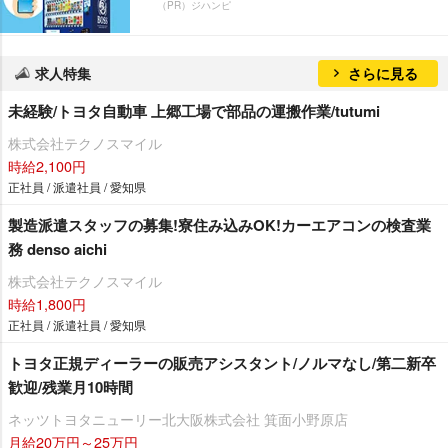
（PR）ジハンピ
求人特集
さらに見る
未経験/トヨタ自動車 上郷工場で部品の運搬作業/tutumi
株式会社テクノスマイル
時給2,100円
正社員 / 派遣社員 / 愛知県
製造派遣スタッフの募集!寮住み込みOK!カーエアコンの検査業
務 denso aichi
株式会社テクノスマイル
時給1,800円
正社員 / 派遣社員 / 愛知県
トヨタ正規ディーラーの販売アシスタント/ノルマなし/第二新卒
歓迎/残業月10時間
ネッツトヨタニューリー北大阪株式会社 箕面小野原店
月給20万円～25万円