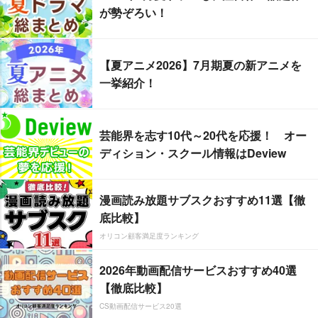
が勢ぞろい！
【夏アニメ2026】7月期夏の新アニメを
一挙紹介！
芸能界を志す10代～20代を応援！ オー
ディション・スクール情報はDeview
漫画読み放題サブスクおすすめ11選【徹
底比較】
オリコン顧客満足度ランキング
2026年動画配信サービスおすすめ40選
【徹底比較】
CS動画配信サービス20選