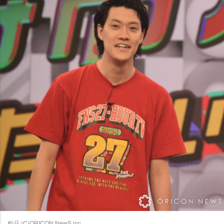
粗品 (C)ORICON NewS inc.