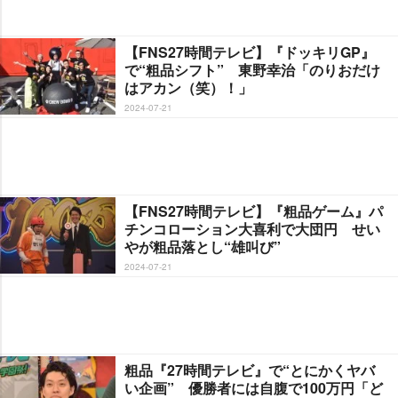
【FNS27時間テレビ】『ドッキリGP』
で“粗品シフト” 東野幸治「のりおだけ
はアカン（笑）！」
2024-07-21
【FNS27時間テレビ】『粗品ゲーム』パ
チンコローション大喜利で大団円 せい
が粗品落とし“雄叫び”
2024-07-21
粗品『27時間テレビ』で“とにかくヤバ
い企画” 優勝者には自腹で100万円「ど