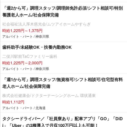
「週2から可」調理スタッフ/調理師免許必須/シフト相談可/特別
養護老人ホーム/社会保障完備
社会福祉法人厚木慈光会/ムツアイホームやすらぎ
時給1,225円～1,375円
アルバイト・パート / 神奈川県
歯科助手/未経験OK・扶養内勤務OK
二俣川駅前TaCファミリー歯科
時給1,225円～2,000円
アルバイト・パート / 神奈川県
「週1から可」調理スタッフ/無資格可/シフト相談可/住宅型有料
老人ホーム/社会保障完備
株式会社健康会/ドクターナーシングホーム 環状通東
時給1,112円
アルバイト・パート / 北海道
タクシードライバー／「社員寮あり」配車アプリ「GO」「DiD
i」「Uber」の3種導入で月収100万円以上も可能！