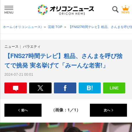
ホーム (オリコンニュース)
芸能 TOP
【FNS27時間テレビ】粗品、さんまを呼び
ニュース
バラエティ
【FNS27時間テレビ】粗品、さんまを呼び捨
てで挑発 実名挙げて「みーんな老害!」
2024-07-21 00:01
（画像：1／1）
前へ
次へ