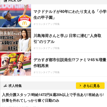
PICK UP
マクドナルドが40年にわたり支える「小学
生の甲子園」
オリコンタイアップ特集
川島海荷さんと学ぶ 日常に潜む“人身取
引”のリアル
オリコンタイアップ特集
デカすぎ都市伝説発生!?ファミマ45％増量
作戦再来
オリコンタイアップ特集
求人特集
さらに見る
入所介護スタッフ/時給1472円&週20h以上で手当あり!有給あり/
扶養を外れてしっかり稼ぐ日勤のみ