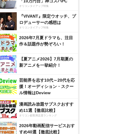
「10万円台」神コスパPC
オリコンタイアップ特集
『VIVANT』限定ウオッチ、プ
ロデューサーの感想は
オリコンタイアップ特集
2026年7月夏ドラマも、注目
作＆話題作が勢ぞろい！
【夏アニメ2026】7月期夏の
新アニメを一挙紹介！
芸能界を志す10代～20代を応
援！オーディション・スクー
ル情報はDeview
漫画読み放題サブスクおすす
め11選【徹底比較】
オリコン顧客満足度ランキング
2026年動画配信サービスおす
すめ40選【徹底比較】