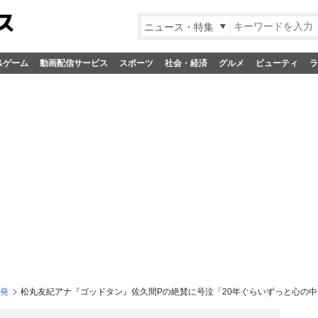
ニュース・特集
&ゲーム
動画配信サービス
スポーツ
社会・経済
グルメ
ビューティ
ラ
S発
松丸友紀アナ『ゴッドタン』佐久間Pの絶賛に号泣「20年ぐらいずっと心の