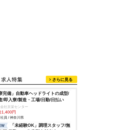
さらに見る
寮完備」自動車ヘッドライトの成型/
査/即入寮/製造・工場/日勤/日払い
式会社京栄センター
1,400円
社員 / 神奈川県
「未経験OK」調理スタッフ/無
EW