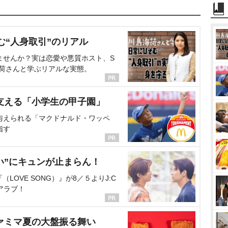
む“人身取引”のリアル
ませんか？実は恋愛や悪質ホスト、S
海荷さんと学ぶリアルな実態。
支える「小学生の甲子園」
与えられる「マクドナルド・ワッペ
指す
い”にキュンが止まらん！
OVE SONG）』が8／５よりJ:C
アラブ！
ァミマ夏の大盤振る舞い