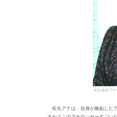
松丸友紀アナウン
松丸アナは、自身が嫉妬したア
すか？このアナウンサーすごい