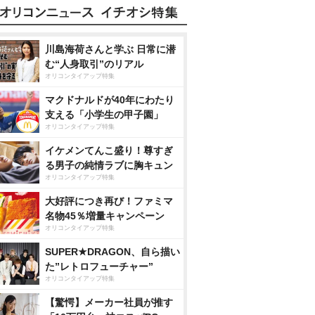
川島海荷さんと学ぶ 日常に潜
む“人身取引”のリアル
オリコンタイアップ特集
マクドナルドが40年にわたり
支える「小学生の甲子園」
オリコンタイアップ特集
イケメンてんこ盛り！尊すぎ
る男子の純情ラブに胸キュン
オリコンタイアップ特集
大好評につき再び！ファミマ
名物45％増量キャンペーン
オリコンタイアップ特集
SUPER★DRAGON、自ら描い
た”レトロフューチャー”
オリコンタイアップ特集
【驚愕】メーカー社員が推す