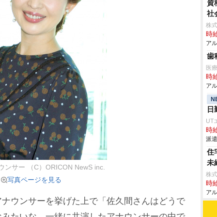
資
社
株式
時給
アル
歯
医
時給
アル
N
日
UT
時給
派遣
住
未
サー （C）ORICON NewS inc.
株式
写真ページを見る
時給
アル
ナウンサーを挙げた上で「佐久間さんはどうで
なみたいな、一緒に共演したアナウンサーの中で