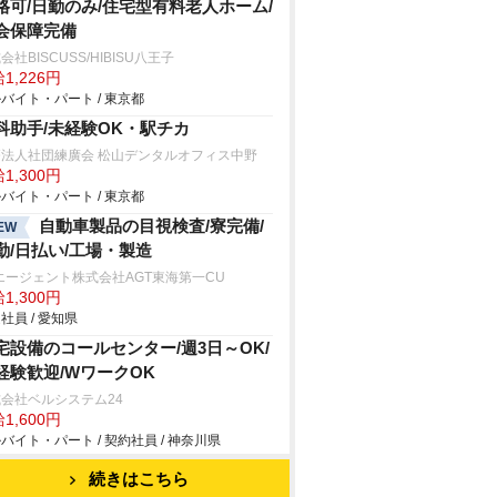
格可/日勤のみ/住宅型有料老人ホーム/
会保障完備
会社BISCUSS/HIBISU八王子
1,226円
バイト・パート / 東京都
科助手/未経験OK・駅チカ
療法人社団練廣会 松山デンタルオフィス中野
1,300円
バイト・パート / 東京都
自動車製品の目視検査/寮完備/
EW
勤/日払い/工場・製造
エージェント株式会社AGT東海第一CU
1,300円
社員 / 愛知県
宅設備のコールセンター/週3日～OK/
経験歓迎/WワークOK
会社ベルシステム24
1,600円
バイト・パート / 契約社員 / 神奈川県
続きはこちら