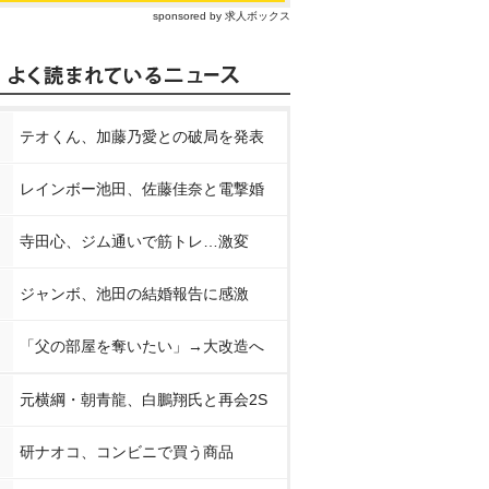
sponsored by 求人ボックス
テオくん、加藤乃愛との破局を発表
レインボー池田、佐藤佳奈と電撃婚
寺田心、ジム通いで筋トレ…激変
ジャンボ、池田の結婚報告に感激
「父の部屋を奪いたい」→大改造へ
元横綱・朝青龍、白鵬翔氏と再会2S
研ナオコ、コンビニで買う商品