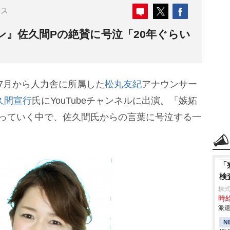
ース
ン』佐久間Pの絶賛に号泣「20年ぐらい
7月から人力舎に所属した
松丸友紀
アナウンサー
久間宣行
氏にYouTubeチャンネルに出演。「嫉妬
語っていく中で、佐久間氏からの言葉に号泣する一
「
検
株
時給
派遣
N