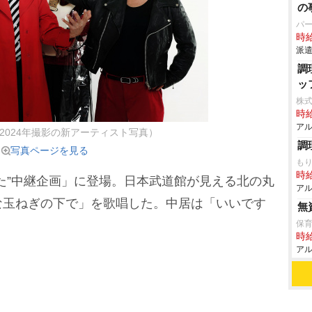
の
パ
時給
派遣
調
ッ
株式
時給
アル
2024年撮影の新アーティスト写真）
調
写真ページを見る
も
時給
た”中継企画」に登場。日本武道館が見える北の丸
アル
な玉ねぎの下で」を歌唱した。中居は「いいです
無
保
時給
アル