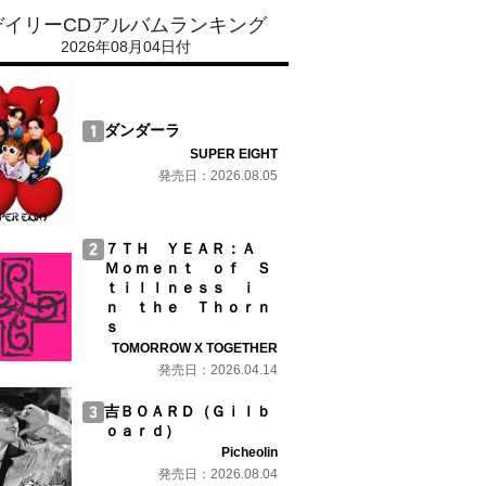
デイリーCDアルバムランキング
2026年08月04日付
ダンダーラ
SUPER EIGHT
発売日：2026.08.05
７ＴＨ ＹＥＡＲ：Ａ
Ｍｏｍｅｎｔ ｏｆ Ｓ
ｔｉｌｌｎｅｓｓ ｉ
ｎ ｔｈｅ Ｔｈｏｒｎ
ｓ
TOMORROW X TOGETHER
発売日：2026.04.14
吉ＢＯＡＲＤ（Ｇｉｌｂ
ｏａｒｄ）
Picheolin
発売日：2026.08.04