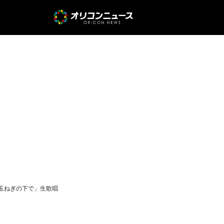
な玉ねぎの下で」生歌唱