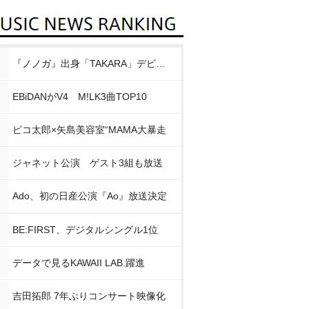
『ノノガ』出身「TAKARA」デビュー
EBiDANがV4 M!LK3曲TOP10
ピコ太郎×矢島美容室“MAMA大暴走
ジャネット公演 ゲスト3組も放送
Ado、初の日産公演『Ao』放送決定
BE:FIRST、デジタルシングル1位
データで見るKAWAII LAB.躍進
吉田拓郎 7年ぶりコンサート映像化