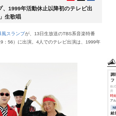
、1999年活動休止以降初のテレビ出
」生歌唱
爆風スランプ
が、13日生放送のTBS系音楽特番
後9：56）に出演。4人でのテレビ出演は、1999年
調
フ
株式
房
時給
アル
N
給