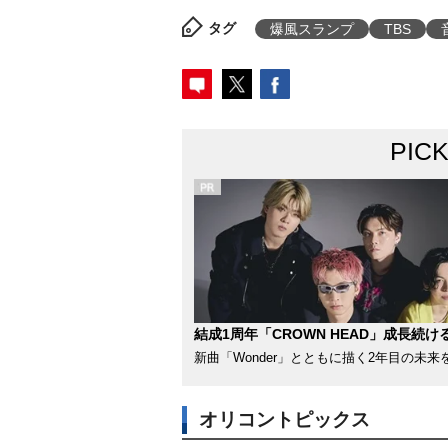
タグ
爆風スランプ
TBS
PIC
結成1周年「CROWN HEAD」成長続け
新曲「Wonder」とともに描く2年目の未来
オリコントピックス