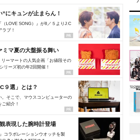
い”にキュンが止まらん！
OVE SONG）』が8／５よりJ:C
アラブ！
ァミマ夏の大盤振る舞い
ミリーマートの人気企画「お値段その
、シリーズ初の年2回開催！
C９選」とは？
い。そこで、マウスコンピューターの
をご紹介！
界観表現した腕時計登場
NT』コラボレーションウオッチを製