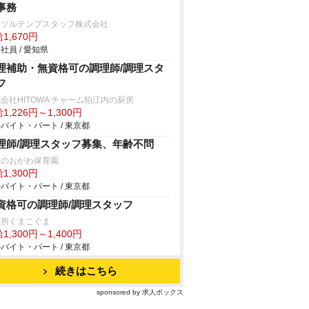
事務
ーソルテンプスタッフ株式会社
1,670円
社員 / 愛知県
理補助・無資格可の調理師/調理スタ
フ
会社HITOWA チャーム狛江内の厨房
1,226円～1,300円
バイト・パート / 東京都
理師/調理スタッフ募集、年齢不問
りのおがわ保育園
1,300円
バイト・パート / 東京都
資格可の調理師/調理スタッフ
育所くまこぐま
1,300円～1,400円
バイト・パート / 東京都
続きはこちら
sponsored by 求人ボックス