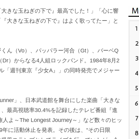
大きな玉ねぎの下で』最高でした！」「心に響
「『大きな玉ねぎの下で』はよく歌ってたー」と
1
2
ん（Vo）、パッパラー河合（Gt）、バーベQ
3
Dr）からなる4人組ロックバンド。1984年8月2
ル「週刊東京『少女A』」の同時発売でメジャー
4
5
nner」、日本武道館を舞台にした楽曲「大きな
6
、最高視聴率30.4%を記録したテレビ番組『進
7
～The Longest Journey～」など数々のヒッ
99年に活動休止を発表。その後は、“その日限
8