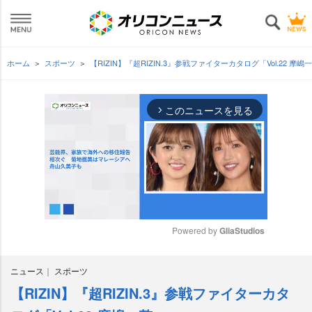
ホーム
スポーツ
【RIZIN】『超RIZIN.3』参戦ファイターカタログ「Vol.22 摩嶋
このニュースを見る
arrow_forward_ios
Powered by 
GliaStudios
M
ニュース
スポーツ
u
t
【RIZIN】『超RIZIN.3』参戦ファイターカタ
e