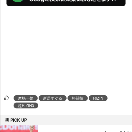
摩嶋一整
新居すぐる
格闘技
RIZIN
超RIZIN3
PICK UP