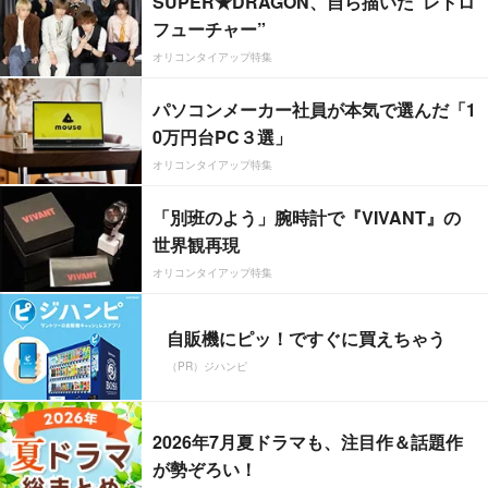
SUPER★DRAGON、自ら描いた”レトロ
フューチャー”
オリコンタイアップ特集
パソコンメーカー社員が本気で選んだ「1
0万円台PC３選」
オリコンタイアップ特集
「別班のよう」腕時計で『VIVANT』の
世界観再現
オリコンタイアップ特集
自販機にピッ！ですぐに買えちゃう
（PR）ジハンピ
2026年7月夏ドラマも、注目作＆話題作
が勢ぞろい！