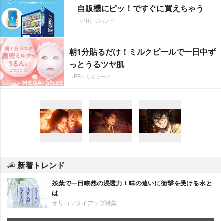
自販機にピッ！ですぐに買えちゃう
（PR）ジハンピ
朝1分貼るだけ！ミルクピールで一日中ず
っとうるツヤ肌
（PR）サボリーノ
新着トレンド
茶葉で一目瞭然の浸透力！味の違いに衝撃を受ける水と
は
オリコンタイアップ特集