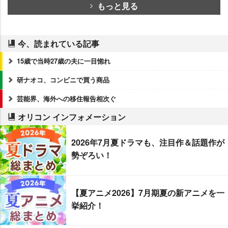
もっと見る
今、読まれている記事
15歳で当時27歳の夫に一目惚れ
研ナオコ、コンビニで買う商品
芸能界、海外への移住報告相次ぐ
オリコン インフォメーション
2026年7月夏ドラマも、注目作＆話題作が
勢ぞろい！
【夏アニメ2026】7月期夏の新アニメを一
挙紹介！