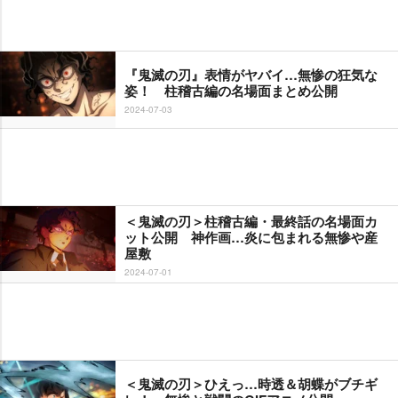
『鬼滅の刃』表情がヤバイ…無惨の狂気な
姿！ 柱稽古編の名場面まとめ公開
2024-07-03
＜鬼滅の刃＞柱稽古編・最終話の名場面カ
ット公開 神作画…炎に包まれる無惨や産
屋敷
2024-07-01
＜鬼滅の刃＞ひえっ…時透＆胡蝶がブチギ