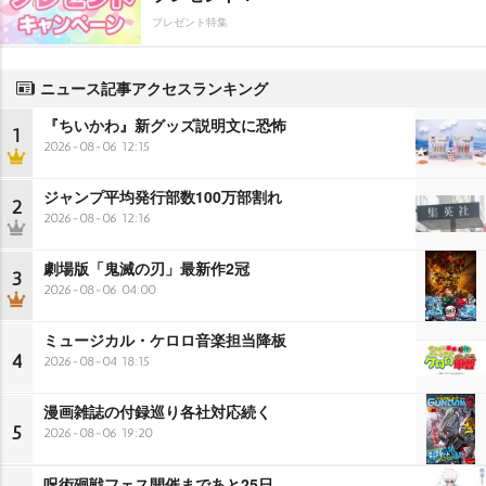
プレゼント特集
ニュース記事アクセスランキング
『ちいかわ』新グッズ説明文に恐怖
1
2026-08-06 12:15
ジャンプ平均発行部数100万部割れ
2
2026-08-06 12:16
劇場版「鬼滅の刃」最新作2冠
3
2026-08-06 04:00
ミュージカル・ケロロ音楽担当降板
4
2026-08-04 18:15
漫画雑誌の付録巡り各社対応続く
5
2026-08-06 19:20
呪術廻戦フェス開催まであと25日