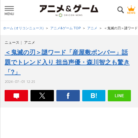
ホーム (オリコンニュース)
アニメ&ゲーム TOP
アニメ
＜鬼滅の刃＞謎ワード
ニュース
アニメ
＜鬼滅の刃＞謎ワード「産屋敷ボンバー」話
題でトレンド入り 担当声優・森川智之も驚き
「?」
2024-07-01 12:25