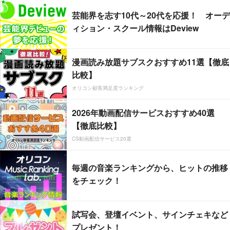
芸能界を志す10代～20代を応援！ オーデ
ィション・スクール情報はDeview
漫画読み放題サブスクおすすめ11選【徹底
比較】
オリコン顧客満足度ランキング
2026年動画配信サービスおすすめ40選
【徹底比較】
CS動画配信サービス20選
毎週の音楽ランキングから、ヒットの推移
をチェック！
試写会、登壇イベント、サインチェキなど
プレゼント！