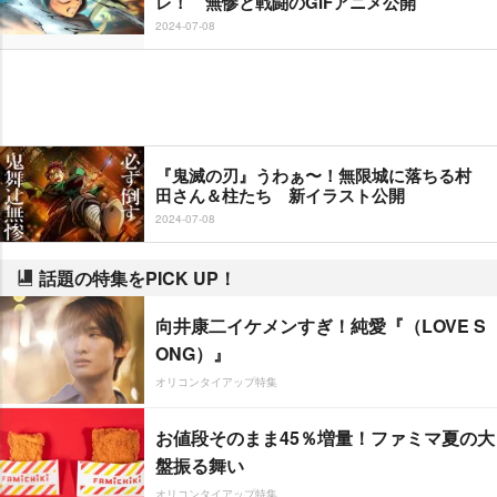
レ！ 無惨と戦闘のGIFアニメ公開
2024-07-08
『鬼滅の刃』うわぁ〜！無限城に落ちる村
田さん＆柱たち 新イラスト公開
2024-07-08
話題の特集をPICK UP！
向井康二イケメンすぎ！純愛『（LOVE S
ONG）』
オリコンタイアップ特集
お値段そのまま45％増量！ファミマ夏の大
盤振る舞い
オリコンタイアップ特集