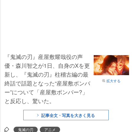
『鬼滅の刃』産屋敷耀哉役の声
優・森川智之が1日、自身のXを更
新し、『鬼滅の刃』柱稽古編の最
拡大する
終話で話題となった“産屋敷ボンバ
ー”について「産屋敷ボンバー?」
と反応し、驚いた。
記事全文・写真を大きく見る
鬼滅の刃
アニメ