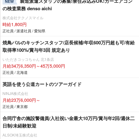
製造派遣スタッフの募集!寮住み込みOK!カーエアコン
NEW
の検査業務 denso aichi
株式会社テクノスマイル
時給1,800円
正社員 / 派遣社員 / 愛知県
焼鳥バルのキッチンスタッフ/店長候補/年収600万円超も可/有給
取得率100%/賞与年3回 規定あり
いただきコッコちゃん 北1条店
月給34万6,350円～45万5,000円
正社員 / 北海道
英語を使う公道カートのツアーガイド
NINJA株式会社
月給23万6,000円～
正社員 / 東京都
合同庁舎の施設警備員/入社祝い金最大10万円/賞与年2回/週休二
日制/未経験歓迎
ALSOK埼玉株式会社