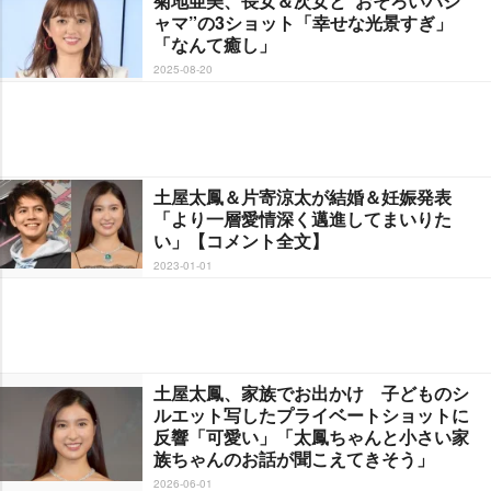
菊地亜美、長女＆次女と“おそろいパジ
ャマ”の3ショット「幸せな光景すぎ」
「なんて癒し」
2025-08-20
土屋太鳳＆片寄涼太が結婚＆妊娠発表
「より一層愛情深く邁進してまいりた
い」【コメント全文】
2023-01-01
土屋太鳳、家族でお出かけ 子どものシ
ルエット写したプライベートショットに
反響「可愛い」「太鳳ちゃんと小さい家
族ちゃんのお話が聞こえてきそう」
2026-06-01