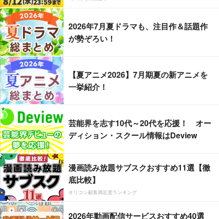
2026年7月夏ドラマも、注目作＆話題作
が勢ぞろい！
【夏アニメ2026】7月期夏の新アニメを
一挙紹介！
芸能界を志す10代～20代を応援！ オー
ディション・スクール情報はDeview
漫画読み放題サブスクおすすめ11選【徹
底比較】
オリコン顧客満足度ランキング
2026年動画配信サービスおすすめ40選