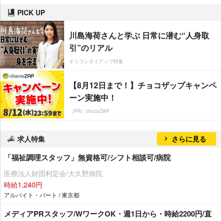
PICK UP
川島海荷さんと学ぶ 日常に潜む“人身取
引”のリアル
オリコンタイアップ特集
【8月12日まで！】チョコザップキャンペ
ーン実施中！
（PR）chocoZAP
求人特集
さらに見る
「福祉調理スタッフ」無資格可/シフト相談可/病院
医療法人財団利定会/大久野病院
時給1,240円
アルバイト・パート / 東京都
メディアPRスタッフ/WワークOK・週1日から・時給2200円/直