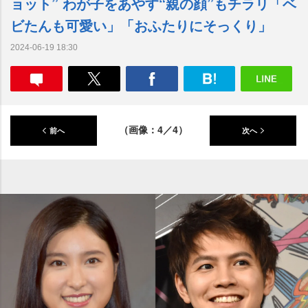
ョット” わが子をあやす“親の顔”もチラリ「ベ
ビたんも可愛い」「おふたりにそっくり」
2024-06-19 18:30
（画像：4／4）
前へ
次へ