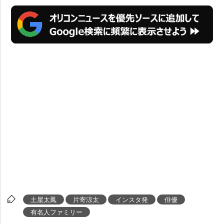
土屋太鳳
片寄涼太
インスタ発
俳優
有名人ファミリー