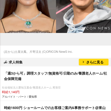
(左から)土屋太鳳、片寄涼太 (C)ORICON NewS inc.
求人特集
さらに見る
「週3から可」調理スタッフ/無資格可/日勤のみ/養護老人ホーム/社
会保障完備
社会福祉法人愛知玉葉会/養護老人ホーム 尾張荘
時給1,140円
アルバイト・パート / 愛知県
時給1600円 ショールームでのお客様ご案内&事務サポート@東山