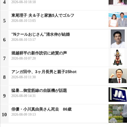
4
2026-08-10 18:18
東尾理子 夫＆子と家族5人でゴルフ
5
2026-08-10 13:05
“Nクールおじさん”清水伸が結婚
6
2026-08-10 13:17
堀越耕平の新作読切に絶賛の声
7
2026-08-10 07:20
アンガ田中、3ヶ月長男と親子2Shot
8
2026-08-10 11:30
猛暑…御堂筋線の自販機が話題
9
2026-08-09 14:31
俳優・小川真由美さん死去 86歳
10
2026-08-09 19:13