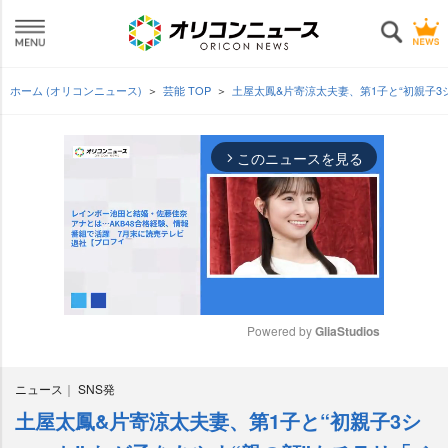
ホーム (オリコンニュース)
芸能 TOP
土屋太鳳&片寄涼太夫妻、第1子と“初親子3
このニュースを見る
arrow_forward_ios
Powered by 
GliaStudios
M
ニュース
SNS発
u
t
土屋太鳳&片寄涼太夫妻、第1子と“初親子3シ
e