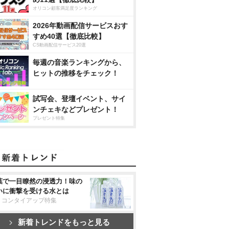
オリコン顧客満足度ランキング
2026年動画配信サービスおす
すめ40選【徹底比較】
CS動画配信サービス20選
毎週の音楽ランキングから、
ヒットの推移をチェック！
試写会、登壇イベント、サイ
ンチェキなどプレゼント！
プレゼント特集
葉で一目瞭然の浸透力！味の
いに衝撃を受ける水とは
リコンタイアップ特集
新着トレンドをもっと見る