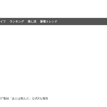
イフ
ランキング
推し活
新着トレンド
ズ”集結「あとは頼んだ」公式Xも報告