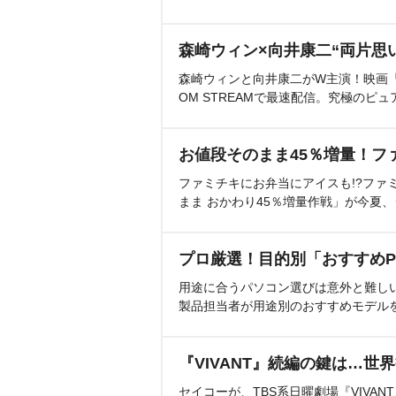
森崎ウィン×向井康二“両片思
森崎ウィンと向井康二がW主演！映画『（L
OM STREAMで最速配信。究極のピュ
お値段そのまま45％増量！フ
ファミチキにお弁当にアイスも!?ファ
まま おかわり45％増量作戦」が今夏
プロ厳選！目的別「おすすめP
用途に合うパソコン選びは意外と難し
製品担当者が用途別のおすすめモデル
『VIVANT』続編の鍵は…世
セイコーが、TBS系日曜劇場『VIVA