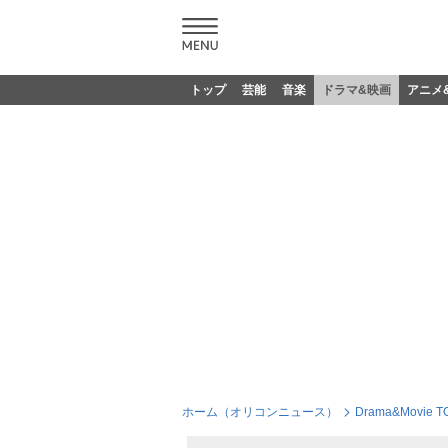
トップ
芸能
音楽
ドラマ&映画
アニメ
ホーム（オリコンニュース）
Drama&Movie T