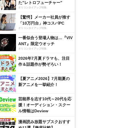
た”レトロフューチャー”
オリコンタイアップ特集
【驚愕】メーカー社員が推す
「10万円台」神コスパPC
オリコンタイアップ特集
一番似合う登場人物は…『VIV
ANT』限定ウオッチ
オリコンタイアップ特集
2026年7月夏ドラマも、注目
作＆話題作が勢ぞろい！
【夏アニメ2026】7月期夏の
新アニメを一挙紹介！
芸能界を志す10代～20代を応
援！オーディション・スクー
ル情報はDeview
漫画読み放題サブスクおすす
め11選【徹底比較】