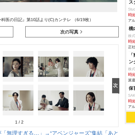
ス
Stud
時給
医の日記』第10話より(C)カンテレ （6/19枚）
アル
構
次の写真
株
時給
正社
「
ン
株
時給
派遣
保
SA
時給
アル
1 / 2
「無理すぎる…」→“アベンジャーズ”集結「あと