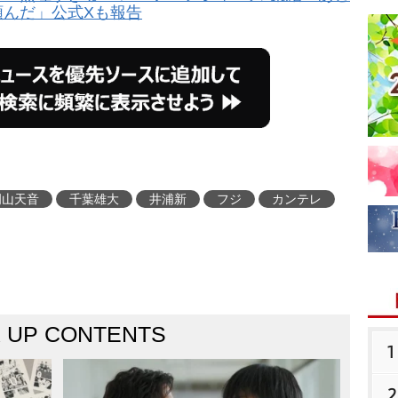
頼んだ」公式Xも報告
岡山天音
千葉雄大
井浦新
フジ
カンテレ
K UP CONTENTS
1
2