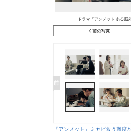
ドラマ『アンメット ある脳外科
前の写真
『アンメット』ミヤビ救う難度が