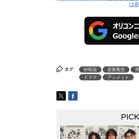
は
タグ
杉咲花
若葉竜也
ドラマ
アンメット
PIC