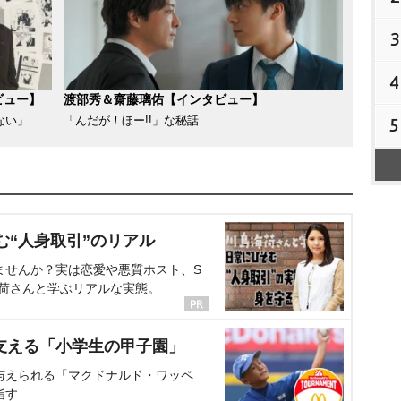
3
4
ビュー】
渡部秀＆齋藤璃佑【インタビュー】
ない」
「んだが！ほー!!」な秘話
5
む“人身取引”のリアル
ませんか？実は恋愛や悪質ホスト、S
海荷さんと学ぶリアルな実態。
支える「小学生の甲子園」
与えられる「マクドナルド・ワッペ
指す