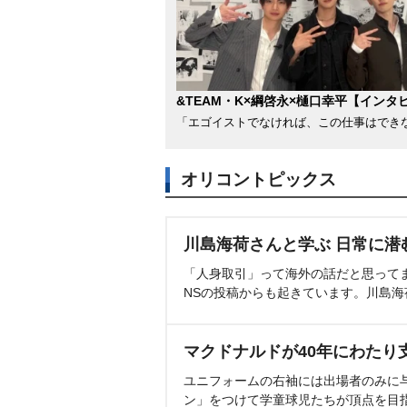
&TEAM・K×綱啓永×樋口幸平【インタ
「エゴイストでなければ、この仕事はでき
オリコントピックス
川島海荷さんと学ぶ 日常に潜
「人身取引」って海外の話だと思って
NSの投稿からも起きています。川島
マクドナルドが40年にわたり
ユニフォームの右袖には出場者のみに
ン」をつけて学童球児たちが頂点を目