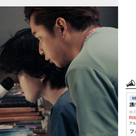
N
護
株
時給
アル
フ