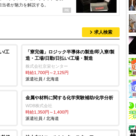
担当者が魅力を解説する。
求人検索
い/工
「寮完備」ロジック半導体の製造/即入寮/製
造・工場/日勤/日払い/工場・製造
株式会社京栄センター
時給1,700円～2,125円
派遣社員 / 北海道
金属や材料に関する化学実験補助/化学分析
WDB株式会社
時給1,350円～1,400円
派遣社員 / 北海道