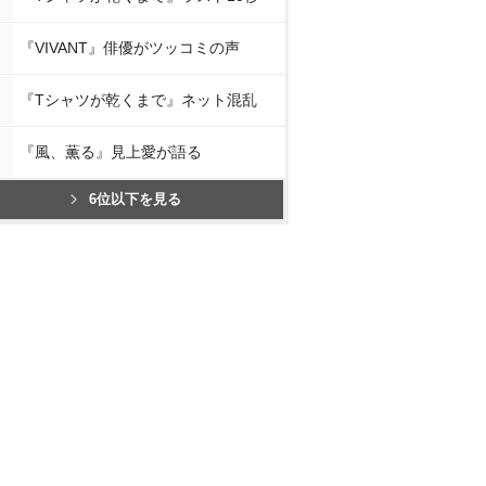
『VIVANT』俳優がツッコミの声
『Tシャツが乾くまで』ネット混乱
『風、薫る』見上愛が語る
6位以下を見る