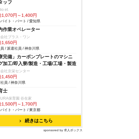
タッフ
io et.
1,070円～1,400円
バイト・パート / 愛知県
内作業オペレーター
式会社プラス・ワン
1,650円
員 / 派遣社員 / 神奈川県
寮完備」カーボンプレートのマシニ
グ加工/即入寮/製造・工場/工場・製造
式会社京栄センター
1,450円
社員 / 神奈川県
育士
KURA保育園 谷在家
1,500円～1,700円
バイト・パート / 東京都
続きはこちら
sponsored by 求人ボックス