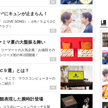
い”にキュンが止まらん！
OVE SONG）』が8／５よりJ:C
アラブ！
ァミマ夏の大盤振る舞い
ミリーマートの人気企画「お値段その
、シリーズ初の年2回開催！
C９選」とは？
い。そこで、マウスコンピューターの
をご紹介！
界観表現した腕時計登場
NT』コラボレーションウオッチを製