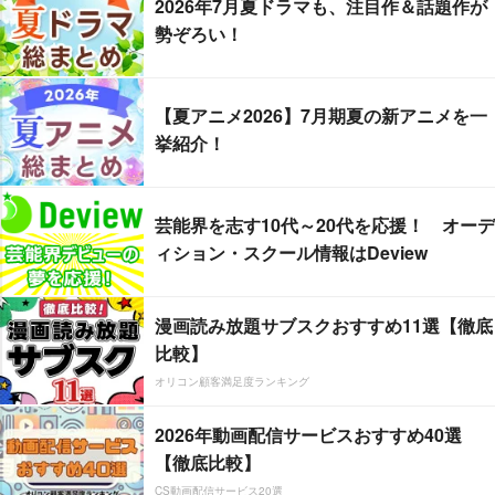
2026年7月夏ドラマも、注目作＆話題作が
勢ぞろい！
【夏アニメ2026】7月期夏の新アニメを一
挙紹介！
芸能界を志す10代～20代を応援！ オーデ
ィション・スクール情報はDeview
漫画読み放題サブスクおすすめ11選【徹底
比較】
オリコン顧客満足度ランキング
2026年動画配信サービスおすすめ40選
【徹底比較】
CS動画配信サービス20選