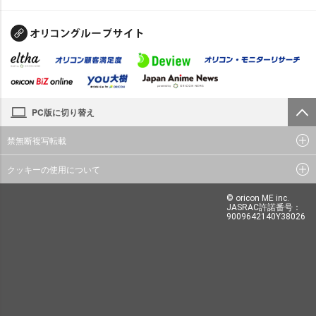
PC版に切り替え
禁無断複写転載
クッキーの使用について
© oricon ME inc.
JASRAC許諾番号：
9009642140Y38026