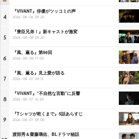
『VIVANT』俳優がツッコミの声
4
2026-08-06 09:20
『豊臣兄弟！』新キャストが激変
5
2026-08-08 09:20
『風、薫る』第96回
6
2026-08-08 17:00
『風、薫る』見上愛が語る
7
2026-08-07 08:15
『VIVANT』“不自然な言動”に反響
8
2026-08-07 16:20
『Tシャツが乾くまで』5話あらすじ
9
2026-08-07 09:00
渡部秀＆齋藤璃佑、BLドラマ秘話