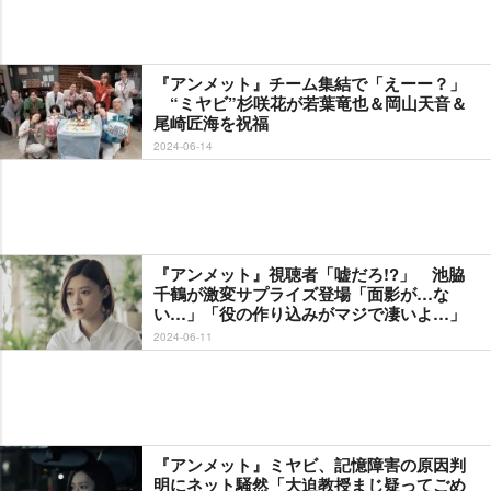
『アンメット』チーム集結で「えーー？」
“ミヤビ”杉咲花が若葉竜也＆岡山天音＆
尾崎匠海を祝福
2024-06-14
『アンメット』視聴者「嘘だろ!?」 池脇
千鶴が激変サプライズ登場「面影が…な
い…」「役の作り込みがマジで凄いよ…」
2024-06-11
『アンメット』ミヤビ、記憶障害の原因判
明にネット騒然「大迫教授まじ疑ってごめ