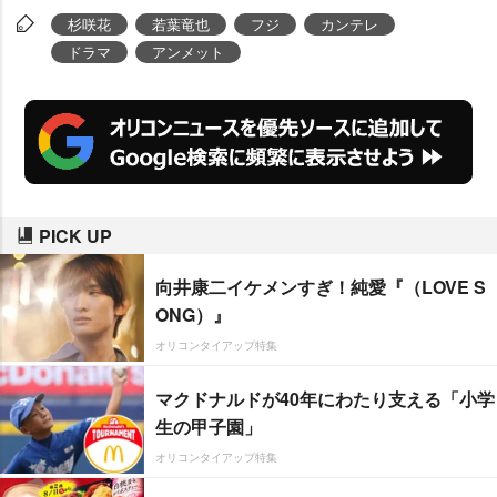
杉咲花
若葉竜也
フジ
カンテレ
ドラマ
アンメット
PICK UP
向井康二イケメンすぎ！純愛『（LOVE S
ONG）』
オリコンタイアップ特集
マクドナルドが40年にわたり支える「小学
生の甲子園」
オリコンタイアップ特集