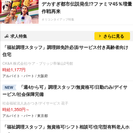
デカすぎ都市伝説発生!?ファミマ45％増量
作戦再来
オリコンタイアップ特集
求人特集
さらに見る
「福祉調理スタッフ」調理師免許必須/サービス付き高齢者向け
住宅
CK&A 株式会社/ケア・ブリッジ帝塚山2号館
時給1,177円
アルバイト・パート / 大阪府
「週4から可」調理スタッフ/無資格可/日勤のみ/デイサ
NEW
ービス/社会保障完備
社会福祉法人あかつき/デイサービス 花子
時給1,350円～
アルバイト・パート / 東京都
「福祉調理スタッフ」無資格可/シフト相談可/住宅型有料老人ホ