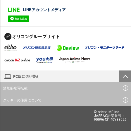
LINEアカウントメディア
PC版に切り替え
禁無断複写転載
クッキーの使用について
© oricon ME inc.
JASRAC許諾番号：
9009642140Y38026