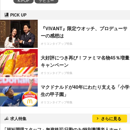
K-POP
デビュー
PICK UP
『VIVANT』限定ウオッチ、プロデューサ
ーの感想は
オリコンタイアップ特集
大好評につき再び！ファミマ名物45％増量
キャンペーン
オリコンタイアップ特集
マクドナルドが40年にわたり支える「小学
生の甲子園」
オリコンタイアップ特集
求人特集
さらに見る
「福祉調理スタッフ」無資格可/日勤のみ/特別養護老人ホーム