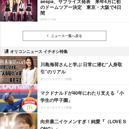
aespa、サプライズ発表 来年4月に初
のドームツアー決定 東京・大阪で4日
間
2025-11-09
ニュース一覧へ戻る
オリコンニュース イチオシ特集
川島海荷さんと学ぶ 日常に潜む“人身取
引”のリアル
オリコンタイアップ特集
マクドナルドが40年にわたり支える「小
学生の甲子園」
オリコンタイアップ特集
向井康二イケメンすぎ！純愛『（LOVE S
ONG）』