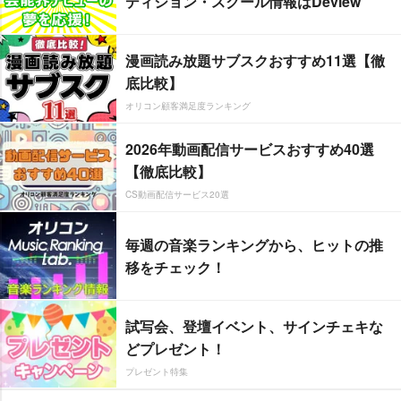
ディション・スクール情報はDeview
漫画読み放題サブスクおすすめ11選【徹
底比較】
オリコン顧客満足度ランキング
2026年動画配信サービスおすすめ40選
【徹底比較】
CS動画配信サービス20選
毎週の音楽ランキングから、ヒットの推
移をチェック！
試写会、登壇イベント、サインチェキな
どプレゼント！
プレゼント特集