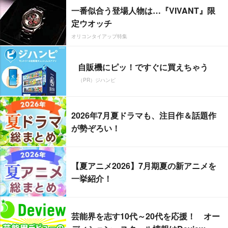
一番似合う登場人物は…『VIVANT』限
定ウオッチ
オリコンタイアップ特集
自販機にピッ！ですぐに買えちゃう
（PR）ジハンピ
2026年7月夏ドラマも、注目作＆話題作
が勢ぞろい！
【夏アニメ2026】7月期夏の新アニメを
一挙紹介！
芸能界を志す10代～20代を応援！ オー