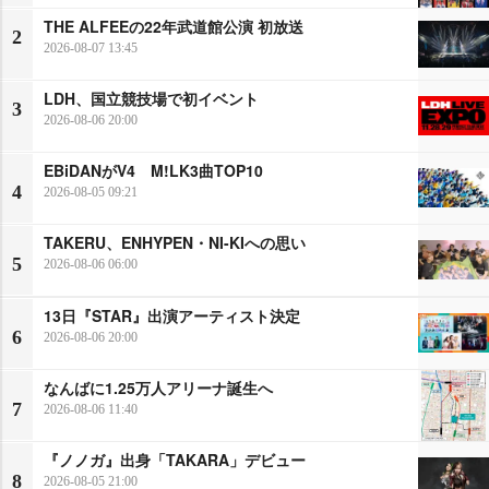
THE ALFEEの22年武道館公演 初放送
2
2026-08-07 13:45
LDH、国立競技場で初イベント
3
2026-08-06 20:00
EBiDANがV4 M!LK3曲TOP10
4
2026-08-05 09:21
TAKERU、ENHYPEN・NI-KIへの思い
5
2026-08-06 06:00
13日『STAR』出演アーティスト決定
6
2026-08-06 20:00
なんばに1.25万人アリーナ誕生へ
7
2026-08-06 11:40
『ノノガ』出身「TAKARA」デビュー
8
2026-08-05 21:00