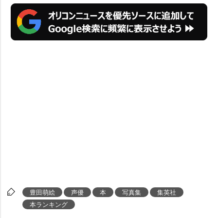
豊田萌絵
声優
本
写真集
集英社
本ランキング