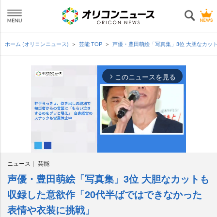
ホーム (オリコンニュース)
芸能 TOP
声優・豊田萌絵「写真集」3位 大胆なカッ
このニュースを見る
arrow_forward_ios
ニュース
芸能
声優・豊田萌絵「写真集」3位 大胆なカットも
M
u
収録した意欲作「20代半ばではできなかった
t
表情や衣装に挑戦」
e