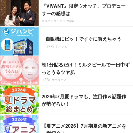
『VIVANT』限定ウオッチ、プロデュー
サーの感想は
オリコンタイアップ特集
自販機にピッ！ですぐに買えちゃう
（PR）ジハンピ
朝1分貼るだけ！ミルクピールで一日中ず
っとうるツヤ肌
（PR）サボリーノ
2026年7月夏ドラマも、注目作＆話題作
が勢ぞろい！
【夏アニメ2026】7月期夏の新アニメを