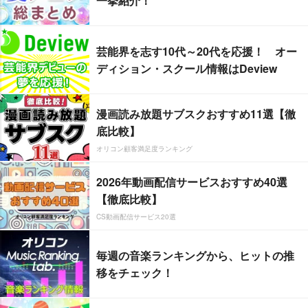
一挙紹介！
芸能界を志す10代～20代を応援！ オー
ディション・スクール情報はDeview
漫画読み放題サブスクおすすめ11選【徹
底比較】
オリコン顧客満足度ランキング
2026年動画配信サービスおすすめ40選
【徹底比較】
CS動画配信サービス20選
毎週の音楽ランキングから、ヒットの推
移をチェック！