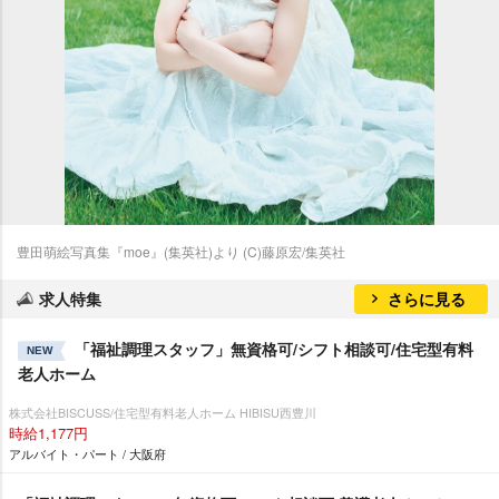
豊田萌絵写真集『moe』(集英社)より (C)藤原宏/集英社
求人特集
さらに見る
「福祉調理スタッフ」無資格可/シフト相談可/住宅型有料
NEW
老人ホーム
株式会社BISCUSS/住宅型有料老人ホーム HIBISU西豊川
時給1,177円
アルバイト・パート / 大阪府