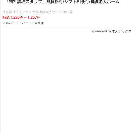
「福祉調理スタッフ」無資格可/シフト相談可/養護老人ホーム
社会福祉法人アゼリヤ会/養護老人ホーム 美山苑
時給1,226円～1,257円
アルバイト・パート / 東京都
sponsored by 求人ボックス