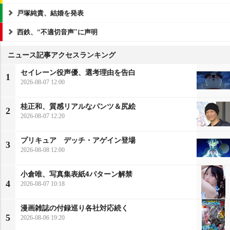
戸塚純貴、結婚を発表
西鉄、“不適切音声”に声明
ニュース記事アクセスランキング
セイレーン役声優、選考理由を告白
1
2026-08-07 12:00
桂正和、質感リアルなパンツ＆尻絵
2
2026-08-07 12:20
プリキュア デッチ・アゲイン登場
3
2026-08-08 12:00
小倉唯、写真集表紙4パターン解禁
4
2026-08-07 10:18
漫画雑誌の付録巡り各社対応続く
5
2026-08-06 19:20