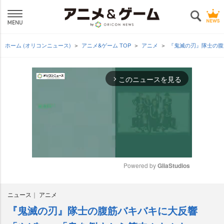
ホーム (オリコンニュース)
アニメ&ゲーム TOP
アニメ
『鬼滅の刃』隊士の腹
このニュースを見る
arrow_forward_ios
Powered by 
GliaStudios
M
ニュース
アニメ
u
t
『鬼滅の刃』隊士の腹筋バキバキに大反響
e