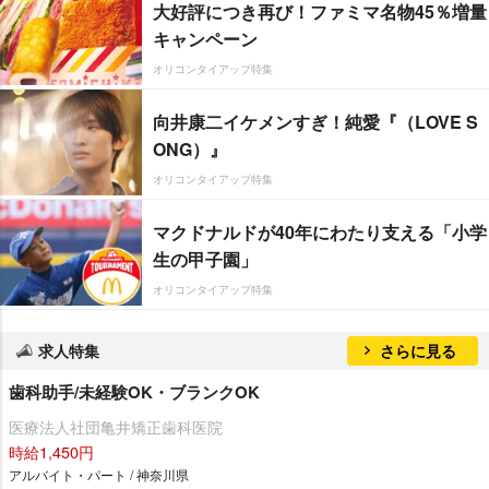
大好評につき再び！ファミマ名物45％増量
キャンペーン
オリコンタイアップ特集
向井康二イケメンすぎ！純愛『（LOVE S
ONG）』
オリコンタイアップ特集
マクドナルドが40年にわたり支える「小学
生の甲子園」
オリコンタイアップ特集
求人特集
さらに見る
歯科助手/未経験OK・ブランクOK
医療法人社団亀井矯正歯科医院
時給1,450円
アルバイト・パート / 神奈川県