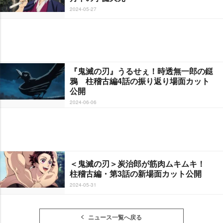
2024-05-27
『鬼滅の刃』うるせぇ！時透無一郎の鎹
鴉 柱稽古編4話の振り返り場面カット
公開
2024-06-06
＜鬼滅の刃＞炭治郎が筋肉ムキムキ！
柱稽古編・第3話の新場面カット公開
2024-05-31
ニュース一覧へ戻る