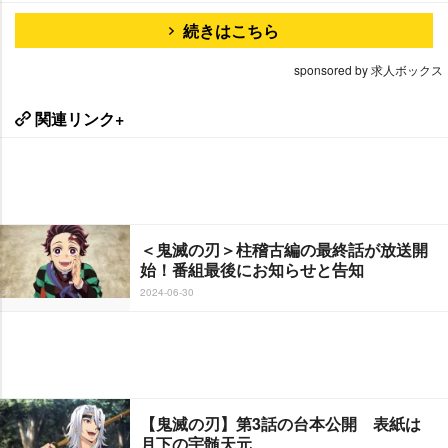
続きはこちら
sponsored by 求人ボックス
関連リンク+
＜鬼滅の刃＞柱稽古編の最終話が放送開
始！番組最後にお知らせと告知
2024-06-30
【鬼滅の刃】第3話の台本公開 表紙は
月下の宇髄天元