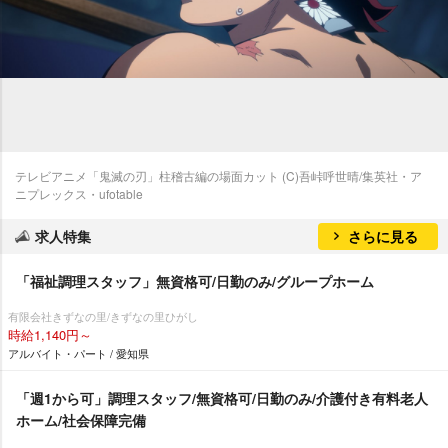
テレビアニメ「鬼滅の刃」柱稽古編の場面カット (C)吾峠呼世晴/集英社・ア
ニプレックス・ufotable
求人特集
さらに見る
「福祉調理スタッフ」無資格可/日勤のみ/グループホーム
有限会社きずなの里/きずなの里ひがし
時給1,140円～
アルバイト・パート / 愛知県
「週1から可」調理スタッフ/無資格可/日勤のみ/介護付き有料老人
ホーム/社会保障完備