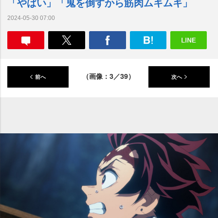
「やばい」「鬼を倒すから筋肉ムキムキ」
2024-05-30 07:00
（画像：3／39）
前へ
次へ