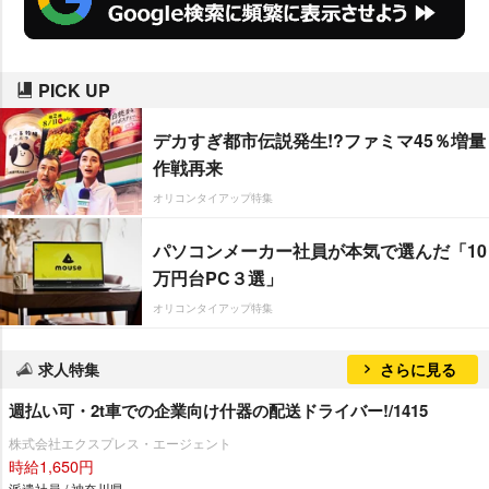
PICK UP
デカすぎ都市伝説発生!?ファミマ45％増量
作戦再来
オリコンタイアップ特集
パソコンメーカー社員が本気で選んだ「10
万円台PC３選」
オリコンタイアップ特集
求人特集
さらに見る
週払い可・2t車での企業向け什器の配送ドライバー!/1415
株式会社エクスプレス・エージェント
時給1,650円
派遣社員 / 神奈川県