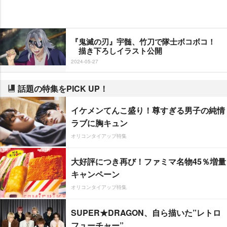
『鬼滅の刃』宇髄、竹刀で隊士ボコボコ！
描き下ろしイラスト公開
2024-05-27
話題の特集をPICK UP！
イケメンてんこ盛り！尊すぎる男子の純情
ラブに胸キュン
オリコンタイアップ特集
大好評につき再び！ファミマ名物45％増量
キャンペーン
オリコンタイアップ特集
SUPER★DRAGON、自ら描いた”レトロ
フューチャー”