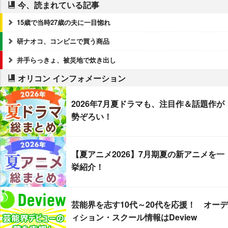
今、読まれている記事
15歳で当時27歳の夫に一目惚れ
研ナオコ、コンビニで買う商品
井手らっきょ、被災地で炊き出し
オリコン インフォメーション
2026年7月夏ドラマも、注目作＆話題作が
勢ぞろい！
【夏アニメ2026】7月期夏の新アニメを一
挙紹介！
芸能界を志す10代～20代を応援！ オーデ
ィション・スクール情報はDeview