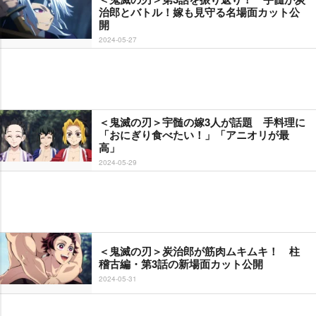
治郎とバトル！嫁も見守る名場面カット公
開
2024-05-27
＜鬼滅の刃＞宇髄の嫁3人が話題 手料理に
「おにぎり食べたい！」「アニオリが最
高」
2024-05-29
＜鬼滅の刃＞炭治郎が筋肉ムキムキ！ 柱
稽古編・第3話の新場面カット公開
2024-05-31