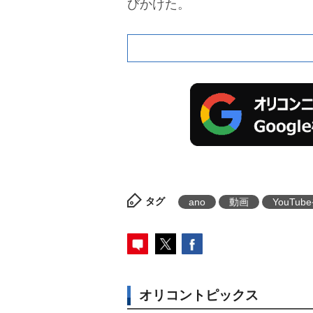
びかけた。
タグ
ano
動画
YouTub
オリコントピックス