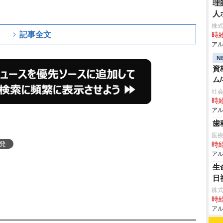
理
人
株式
記事全文
時給
アル
N
資
ム
社会
時給
アル
歯
医
e発
時給
アル
生
日
株式
時給
アル