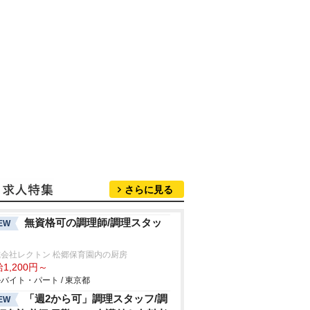
さらに見る
無資格可の調理師/調理スタッ
EW
会社レクトン 松郷保育園内の厨房
1,200円～
バイト・パート / 東京都
「週2から可」調理スタッフ/調
EW