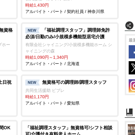
時給1,430円
アルバイト・パート / 契約社員 / 神奈川県
/無資格
「福祉調理スタッフ」調理師免許
NEW
必須/日勤のみ/小規模多機能型居宅介護
最
プホー
有限会社シャイニング/小規模多機能ホーム シ
ャイニングの森
時給1,090円～1,340円
アルバイト・パート / 北海道
土日祝
無資格可の調理師/調理スタッフ
NEW
共同生活援助 ビブレ
時給1,170円
アルバイト・パート / 愛知県
間OK
「福祉調理スタッフ」無資格可/シフト相談
可/介護付き有料老人ホーム