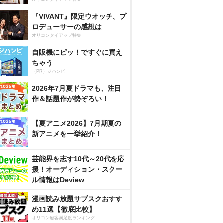
『VIVANT』限定ウオッチ、プ
ロデューサーの感想は
オリコンタイアップ特集
自販機にピッ！ですぐに買え
ちゃう
（PR）ジハンピ
2026年7月夏ドラマも、注目
作＆話題作が勢ぞろい！
【夏アニメ2026】7月期夏の
新アニメを一挙紹介！
芸能界を志す10代～20代を応
援！オーディション・スクー
ル情報はDeview
漫画読み放題サブスクおすす
め11選【徹底比較】
オリコン顧客満足度ランキング