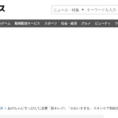
ニュース・特集
&ゲーム
動画配信サービス
スポーツ
社会・経済
グルメ
ビューティ
ラ
S発
あのちゃん“すっぴん”に反響「肌キレイ!」「かわいすぎる」 スキンケア初紹介