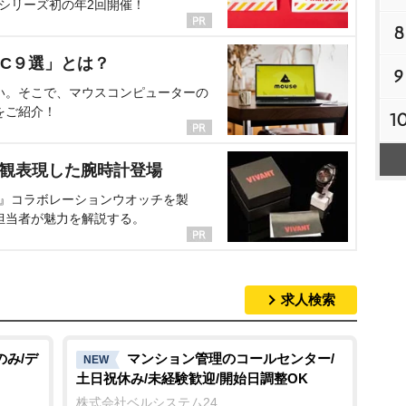
、シリーズ初の年2回開催！
8
C９選」とは？
9
い。そこで、マウスコンピューターの
をご紹介！
1
界観表現した腕時計登場
NT』コラボレーションウオッチを製
担当者が魅力を解説する。
求人検索
のみ/デ
マンション管理のコールセンター/
NEW
土日祝休み/未経験歓迎/開始日調整OK
株式会社ベルシステム24