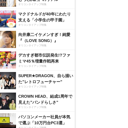
オリコンタイアップ特集
マクドナルドが40年にわたり
支える「小学生の甲子園」
オリコンタイアップ特集
向井康二イケメンすぎ！純愛
『（LOVE SONG）』
オリコンタイアップ特集
デカすぎ都市伝説発生!?ファ
ミマ45％増量作戦再来
オリコンタイアップ特集
SUPER★DRAGON、自ら描い
た”レトロフューチャー”
オリコンタイアップ特集
CROWN HEAD、結成1周年で
見えた”バンドらしさ”
オリコンタイアップ特集
パソコンメーカー社員が本気
で選ぶ「10万円台PC3選」
オリコンタイアップ特集