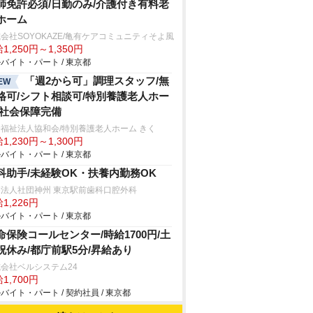
師免許必須/日勤のみ/介護付き有料老
ホーム
会社SOYOKAZE/亀有ケアコミュニティそよ風
1,250円～1,350円
バイト・パート / 東京都
「週2から可」調理スタッフ/無
EW
格可/シフト相談可/特別養護老人ホー
/社会保障完備
福祉法人協和会/特別養護老人ホーム きく
1,230円～1,300円
バイト・パート / 東京都
科助手/未経験OK・扶養内勤務OK
療法人社団神州 東京駅前歯科口腔外科
1,226円
バイト・パート / 東京都
命保険コールセンター/時給1700円/土
祝休み/都庁前駅5分/昇給あり
会社ベルシステム24
1,700円
バイト・パート / 契約社員 / 東京都