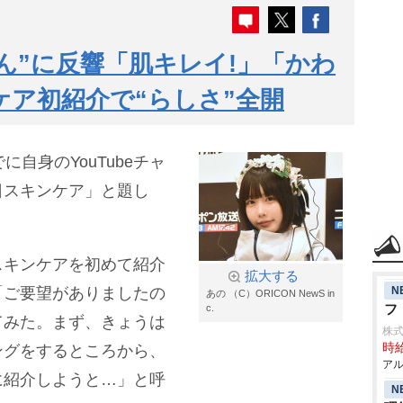
ん”に反響「肌キレイ!」「かわ
ケア初紹介で“らしさ”全開
に自身のYouTubeチャ
日スキンケア」と題し
スキンケアを初めて紹介
拡大する
N
「ご要望がありましたの
あの （C）ORICON NewS in
フ
c.
てみた。まず、きょうは
株式
時給
ングをするところから、
アル
に紹介しようと…」と呼
N