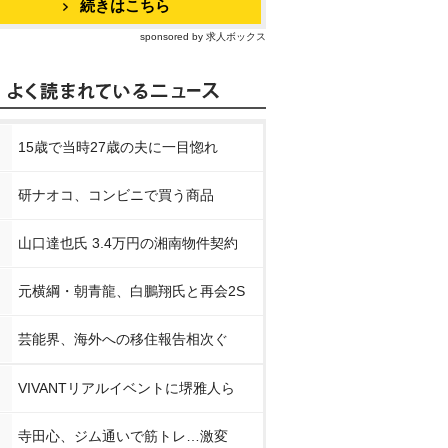
続きはこちら
sponsored by 求人ボックス
15歳で当時27歳の夫に一目惚れ
研ナオコ、コンビニで買う商品
山口達也氏 3.4万円の湘南物件契約
元横綱・朝青龍、白鵬翔氏と再会2S
芸能界、海外への移住報告相次ぐ
VIVANTリアルイベントに堺雅人ら
寺田心、ジム通いで筋トレ…激変