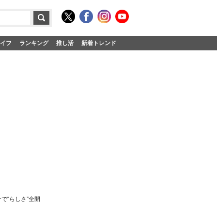
イフ
ランキング
推し活
新着トレンド
で“らしさ”全開