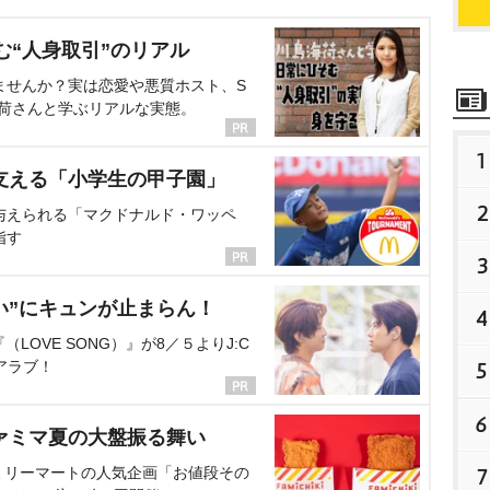
む“人身取引”のリアル
ませんか？実は恋愛や悪質ホスト、S
海荷さんと学ぶリアルな実態。
1
支える「小学生の甲子園」
2
与えられる「マクドナルド・ワッペ
指す
3
い”にキュンが止まらん！
4
OVE SONG）』が8／５よりJ:C
アラブ！
5
6
ァミマ夏の大盤振る舞い
ミリーマートの人気企画「お値段その
7