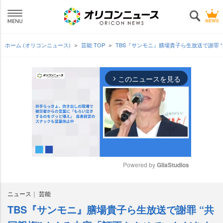
ホーム (オリコンニュース)
芸能 TOP
TBS『サンモニ』膳場貴子ら生放送で謝罪
このニュースを見る
arrow_forward_ios
Powered by 
GliaStudios
M
ニュース
芸能
u
t
TBS『サンモニ』膳場貴子ら生放送で謝罪 “共
e