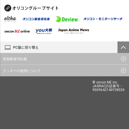
PC版に切り替え
禁無断複写転載
クッキーの使用について
© oricon ME inc.
JASRAC許諾番号：
9009642140Y38026