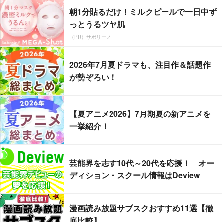
朝1分貼るだけ！ミルクピールで一日中ず
っとうるツヤ肌
（PR）サボリーノ
2026年7月夏ドラマも、注目作＆話題作
が勢ぞろい！
【夏アニメ2026】7月期夏の新アニメを
一挙紹介！
芸能界を志す10代～20代を応援！ オー
ディション・スクール情報はDeview
漫画読み放題サブスクおすすめ11選【徹
底比較】