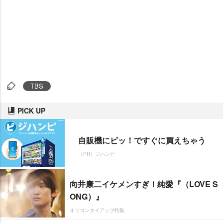
TBS
PICK UP
自販機にピッ！ですぐに買えちゃう
（PR）ジハンピ
向井康二イケメンすぎ！純愛『（LOVE S
ONG）』
オリコンタイアップ特集