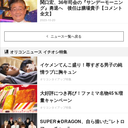
関口宏、36年司会の『サンデーモーニン
グ』勇退へ 後任は膳場貴子【コメント
全文】
2023-10-20
ニュース一覧へ戻る
オリコンニュース イチオシ特集
イケメンてんこ盛り！尊すぎる男子の純
情ラブに胸キュン
オリコンタイアップ特集
大好評につき再び！ファミマ名物45％増
量キャンペーン
オリコンタイアップ特集
SUPER★DRAGON、自ら描いた”レトロ