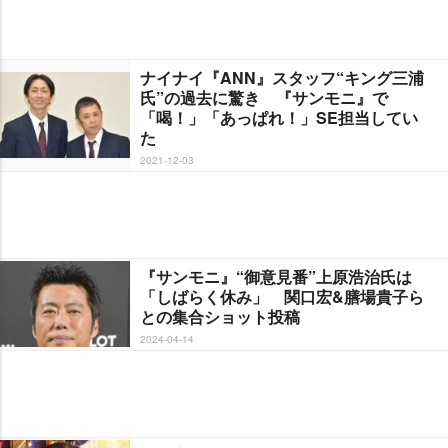
ナイナイ『ANN』スタッフ“キング三浦
氏”の過去に驚き 『サンモニ』で
「喝！」「あっぱれ！」SE担当してい
た
2021-12-03
『サンモニ』“御意見番”上原浩治氏は
「しばらく休み」 関口宏&膳場貴子ら
との集合ショット投稿
2024-04-14