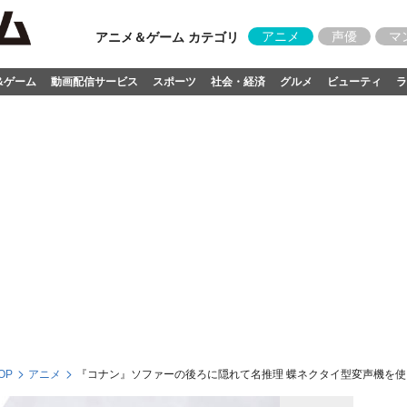
アニメ
声優
マ
アニメ＆ゲーム カテゴリ
&ゲーム
動画配信サービス
スポーツ
社会・経済
グルメ
ビューティ
ラ
OP
アニメ
『コナン』ソファーの後ろに隠れて名推理 蝶ネクタイ型変声機を