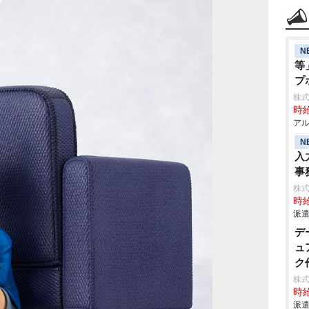
N
等
プ
株式
時給
アル
N
入
事
株
時給
派遣
デ
ュ
ク
株
時給
派遣