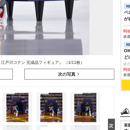
N
ペ
が
パ
時給
派遣
N
O
ど
ン 江戸川コナン 完成品フィギュア』 （1/11枚）
株
時給
次の写真
派遣
茶