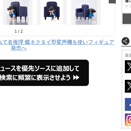
違
オ
1 / 2
れて名推理 蝶ネクタイ型変声機を使いフィギュア
発売へ
最