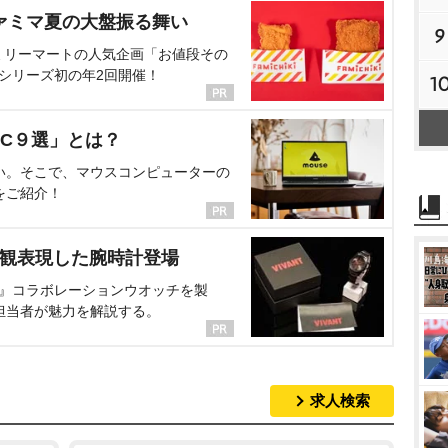
ァミマ夏の大盤振る舞い
9
ミリーマートの人気企画「お値段その
、シリーズ初の年2回開催！
1
C９選」とは？
い。そこで、マウスコンピューターの
をご紹介！
界観表現した腕時計登場
NT』コラボレーションウオッチを製
担当者が魅力を解説する。
求人検索