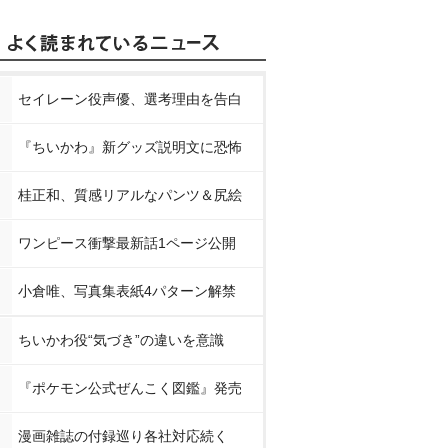
セイレーン役声優、選考理由を告白
『ちいかわ』新グッズ説明文に恐怖
桂正和、質感リアルなパンツ＆尻絵
ワンピース衝撃最新話1ページ公開
小倉唯、写真集表紙4パターン解禁
ちいかわ役“気づき”の違いを意識
『ポケモン公式ぜんこく図鑑』発売
漫画雑誌の付録巡り各社対応続く