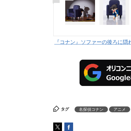
『コナン』ソファーの後ろに隠
タグ
名探偵コナン
アニメ