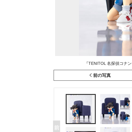
『TENITOL 名探偵コナ
前の写真