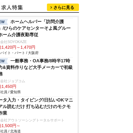
さらに見る
ホームヘルパー「訪問介護
EW
」/ひらのケアセンターそよ風グルー
ホーム介護夜勤専従
会社SOYOKAZE
1,420円～1,470円
バイト・パート / 大阪府
一般事務・OA事務/8時半17時
EW
力&資料作りなど大手メーカーで初級
務
式会社ジョブコム
1,450円
社員 / 愛知県
ータ入力・タイピング/日払いOKマニ
アル読むだけ 打ち込むだけのモクモ
作業
式会社アウトソーシングトータルサポート
1,500円～
社員 / 北海道