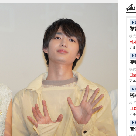
N
導
株式
日給
アル
N
導
株式
日給
アル
N
誘
株式
日給
アル
N
警