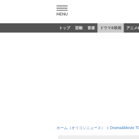
トップ
芸能
音楽
ドラマ&映画
アニメ
ホーム（オリコンニュース）
Drama&Movie T