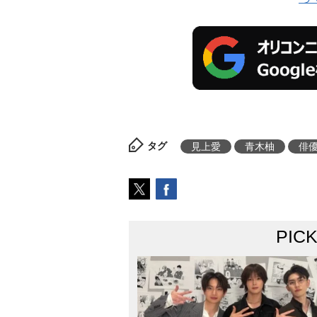
タグ
見上愛
青木柚
俳
PIC