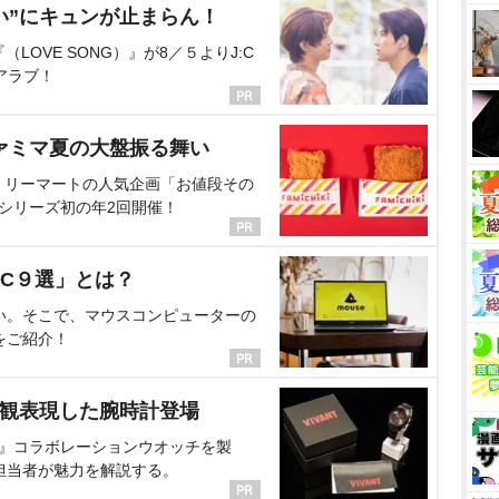
い”にキュンが止まらん！
OVE SONG）』が8／５よりJ:C
アラブ！
ァミマ夏の大盤振る舞い
ミリーマートの人気企画「お値段その
、シリーズ初の年2回開催！
C９選」とは？
い。そこで、マウスコンピューターの
をご紹介！
界観表現した腕時計登場
NT』コラボレーションウオッチを製
担当者が魅力を解説する。