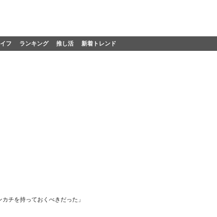
イフ
ランキング
推し活
新着トレンド
ハンカチを持っておくべきだった」