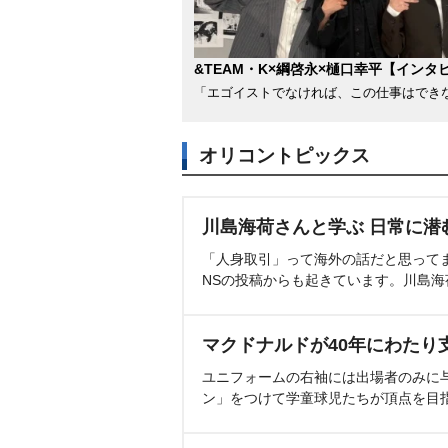
&TEAM・K×綱啓永×樋口幸平【インタ
「エゴイストでなければ、この仕事はでき
オリコントピックス
川島海荷さんと学ぶ 日常に潜
「人身取引」って海外の話だと思って
NSの投稿からも起きています。川島
マクドナルドが40年にわたり
ユニフォームの右袖には出場者のみに
ン」をつけて学童球児たちが頂点を目