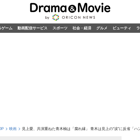
&ゲーム
動画配信サービス
スポーツ
社会・経済
グルメ
ビューティ
ラ
OP
映画
見上愛、共演重ねた青木柚は「腐れ縁」 青木は見上の“涙”に反省「