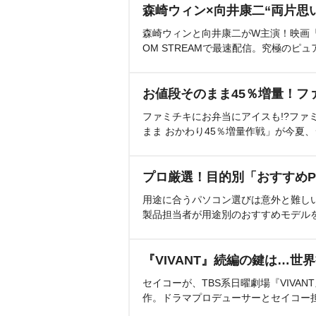
森崎ウィン×向井康二“両片思
森崎ウィンと向井康二がW主演！映画『（L
OM STREAMで最速配信。究極のピュ
お値段そのまま45％増量！フ
ファミチキにお弁当にアイスも!?ファ
まま おかわり45％増量作戦」が今夏
プロ厳選！目的別「おすすめP
用途に合うパソコン選びは意外と難し
製品担当者が用途別のおすすめモデル
『VIVANT』続編の鍵は…世
セイコーが、TBS系日曜劇場『VIVA
作。ドラマプロデューサーとセイコー