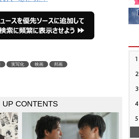
1
優
実写化
映画
邦画
2
3
K UP CONTENTS
4
5