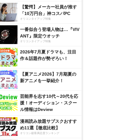
【驚愕】メーカー社員が推す
「10万円台」神コスパPC
オリコンタイアップ特集
一番似合う登場人物は…『VIV
ANT』限定ウオッチ
オリコンタイアップ特集
2026年7月夏ドラマも、注目
作＆話題作が勢ぞろい！
【夏アニメ2026】7月期夏の
新アニメを一挙紹介！
芸能界を志す10代～20代を応
援！オーディション・スクー
ル情報はDeview
漫画読み放題サブスクおすす
め11選【徹底比較】
オリコン顧客満足度ランキング