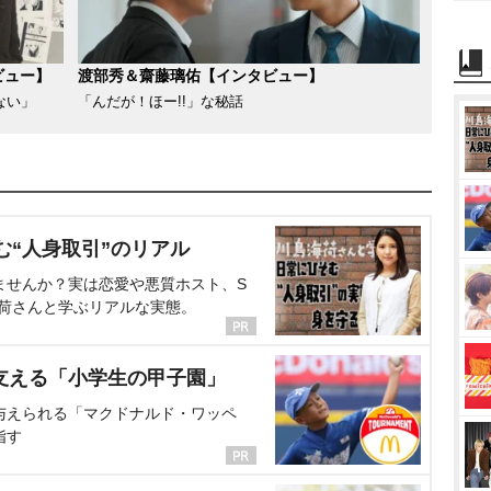
ビュー】
渡部秀＆齋藤璃佑【インタビュー】
ない」
「んだが！ほー!!」な秘話
む“人身取引”のリアル
ませんか？実は恋愛や悪質ホスト、S
海荷さんと学ぶリアルな実態。
支える「小学生の甲子園」
与えられる「マクドナルド・ワッペ
指す