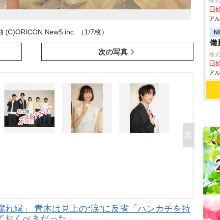
株式
日給
アル
)ORICON NewS inc. （1/7枚）
N
備
次の写真
株式
日給
アル
れ縁」 青木は見上の“涙”に反省「ハンカチを持
ておくべきだった」