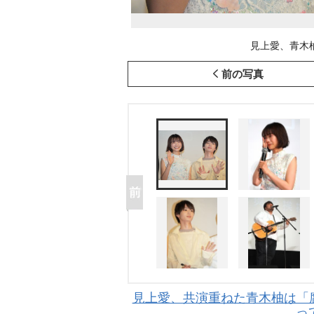
見上愛、青木柚 (C
前の写真
見上愛、共演重ねた青木柚は「腐
っ