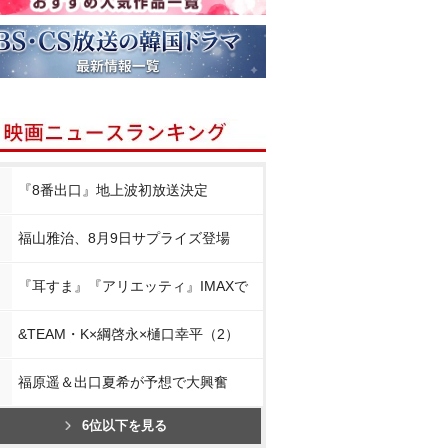
『8番出口』地上波初放送決定
福山雅治、8月9日サプライズ登場
『耳すま』『アリエッティ』IMAXで
&TEAM・K×綱啓永×樋口幸平（2）
福原遥＆出口夏希が予想で大興奮
6位以下を見る